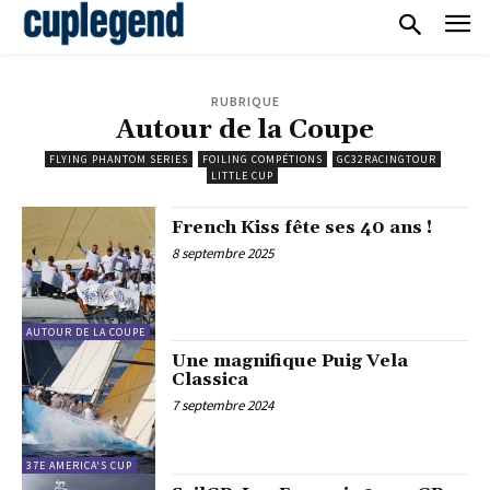
RUBRIQUE
Autour de la Coupe
FLYING PHANTOM SERIES
FOILING COMPÉTIONS
GC32RACINGTOUR
LITTLE CUP
French Kiss fête ses 40 ans !
8 septembre 2025
AUTOUR DE LA COUPE
Une magnifique Puig Vela
Classica
7 septembre 2024
37E AMERICA'S CUP