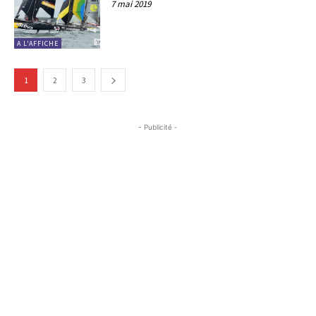
7 mai 2019
A L'AFFICHE
1
2
3
- Publicité -