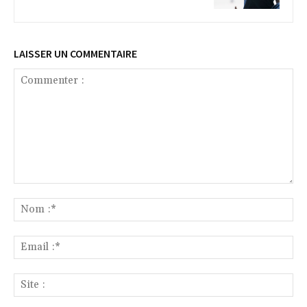
LAISSER UN COMMENTAIRE
Commenter
:
No
:*
Ema
:*
Sit
: