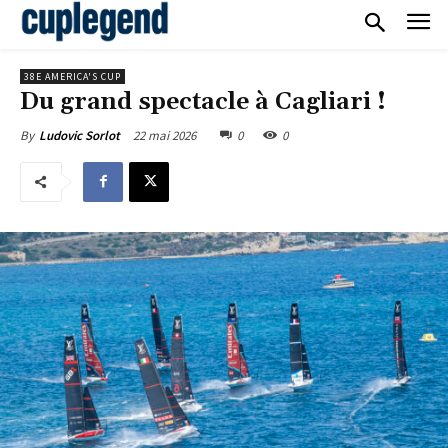
38E AMERICA'S CUP
Du grand spectacle à Cagliari !
22 mai 2026
0
0
By
Ludovic Sorlot