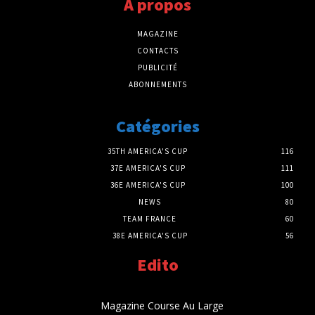
A propos
MAGAZINE
CONTACTS
PUBLICITÉ
ABONNEMENTS
Catégories
35TH AMERICA'S CUP
116
37E AMERICA'S CUP
111
36E AMERICA'S CUP
100
NEWS
80
TEAM FRANCE
60
38E AMERICA'S CUP
56
Edito
Magazine Course Au Large