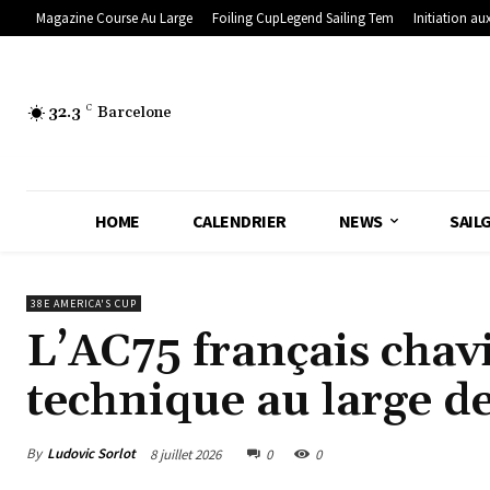
Magazine Course Au Large
Foiling CupLegend Sailing Tem
Initiation aux
32.3
C
Barcelone
HOME
CALENDRIER
NEWS
SAIL
38E AMERICA'S CUP
L’AC75 français chav
technique au large d
By
Ludovic Sorlot
8 juillet 2026
0
0