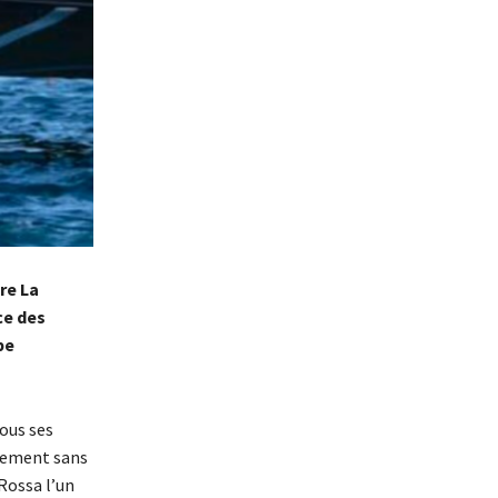
re La
ce des
pe
tous ses
usement sans
Rossa l’un