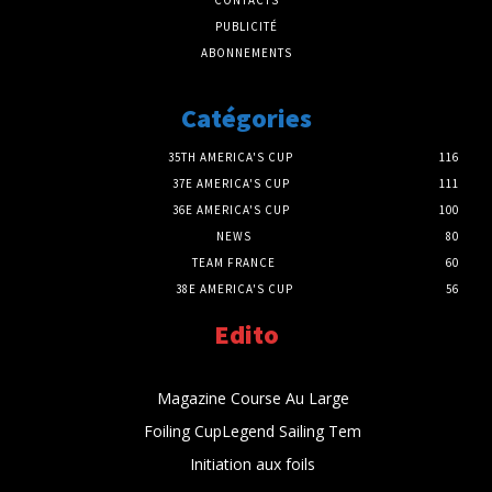
PUBLICITÉ
ABONNEMENTS
Catégories
35TH AMERICA'S CUP
116
37E AMERICA'S CUP
111
36E AMERICA'S CUP
100
NEWS
80
TEAM FRANCE
60
38E AMERICA'S CUP
56
Edito
Magazine Course Au Large
Foiling CupLegend Sailing Tem
Initiation aux foils