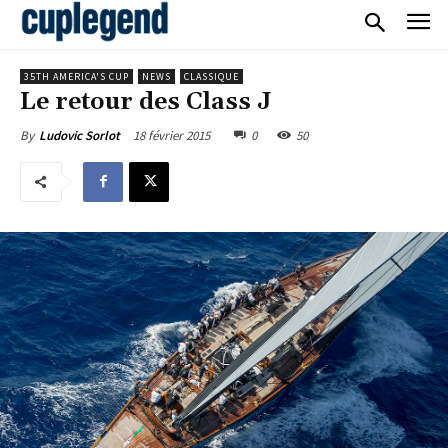
35TH AMERICA'S CUP
NEWS
CLASSIQUE
Le retour des Class J
18 février 2015
0
50
By
Ludovic Sorlot