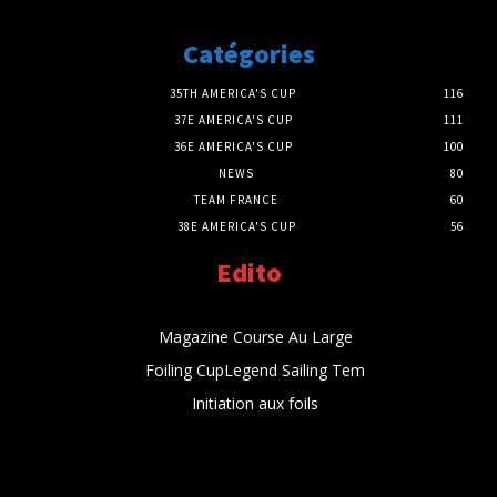
Catégories
35TH AMERICA'S CUP
116
37E AMERICA'S CUP
111
36E AMERICA'S CUP
100
NEWS
80
TEAM FRANCE
60
38E AMERICA'S CUP
56
Edito
Magazine Course Au Large
Foiling CupLegend Sailing Tem
Initiation aux foils