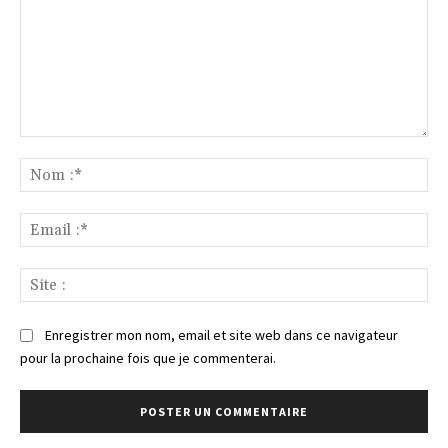
Commenter
:
No
:*
Ema
:*
Sit
:
Enregistrer mon nom, email et site web dans ce navigateur
pour la prochaine fois que je commenterai.