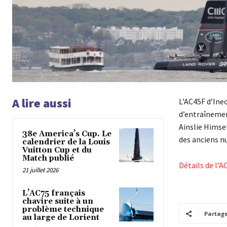
A lire aussi
L’AC45F d’Ineo
d’entraînement
Ainslie Himsel
38e America’s Cup. Le
des anciens n
calendrier de la Louis
Vuitton Cup et du
Match publié
Détails de l’
21 juillet 2026
L’AC75 français
chavire suite à un
problème technique
Partag
au large de Lorient