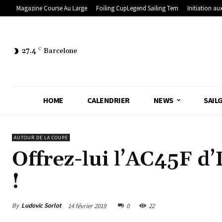
Magazine Course Au Large
Foiling CupLegend Sailing Tem
Initiation aux
27.4
C
Barcelone
HOME
CALENDRIER
NEWS
SAIL
AUTOUR DE LA COUPE
Offrez-lui l’AC45F d
!
By
Ludovic Sorlot
14 février 2019
0
22