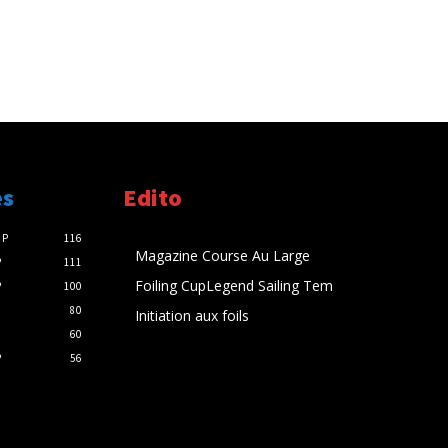
es
Edito
UP
116
Magazine Course Au Large
P
111
Foiling CupLegend Sailing Tem
P
100
80
Initiation aux foils
60
P
56