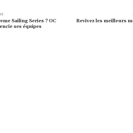
nt
reme Sailing Series ? OC
Revivez les meilleurs 
cencie ses équipes