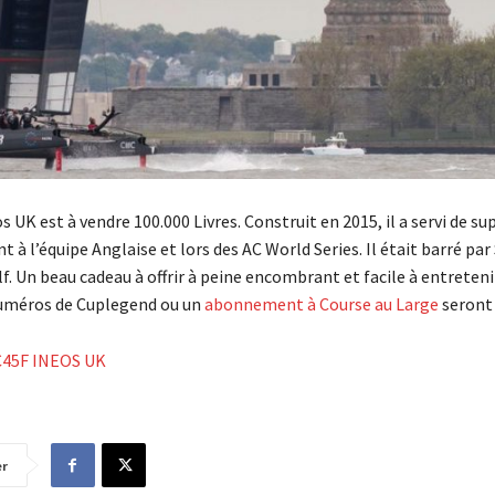
s UK est à vendre 100.000 Livres. Construit en 2015, il a servi de su
 à l’équipe Anglaise et lors des AC World Series. Il était barré par
f. Un beau cadeau à offrir à peine encombrant et facile à entretenir
uméros de Cuplegend ou un
abonnement à Course au Large
seront 
AC45F INEOS UK
er