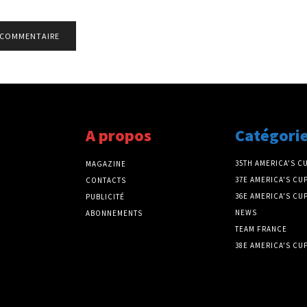
A propos
Catégori
35TH AMERICA'S C
MAGAZINE
37E AMERICA'S CU
CONTACTS
36E AMERICA'S CU
PUBLICITÉ
NEWS
ABONNEMENTS
TEAM FRANCE
38E AMERICA'S CU