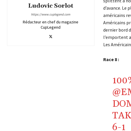
splittent à n
Ludovic Sorlot
d’avance. Le p
https://www.cuplegend.com
américains re
Rédacteur en chef du magazine
Américains pre
CupLegend
dernier bord d
l’emportent a
Les Américain
Race 8 :
100
@E
DOM
TAK
6-1