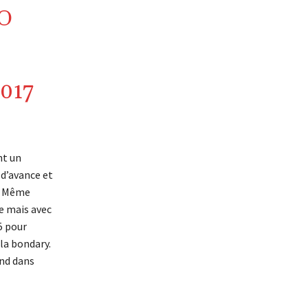
O
2017
nt un
 d’avance et
. Même
ce mais avec
5 pour
la bondary.
ond dans