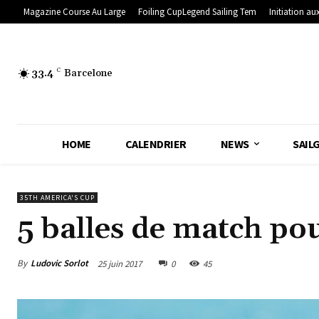
Magazine Course Au Large
Foiling CupLegend Sailing Tem
Initiation aux
33.4
C
Barcelone
HOME
CALENDRIER
NEWS
SAIL
35TH AMERICA'S CUP
5 balles de match pou
By
Ludovic Sorlot
25 juin 2017
0
45