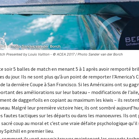
ch Presented by Louis Vuitton - © ACEA 2017 / Photo Sander van der Borch
 ce soir 5 balles de match en menant 5 à 1 après avoir remporté b
es du jour. Ils ne sont plus qu’à un point de remporter l’America’s 
t de la dernière Coupe à San Francisco. Si les Américains ont su gag
ortant des améliorations sur leur bateau – modifications de l’aile,
ment de daggerfoils en copiant au maximum les kiwis – ils restent
iveau. Malgré leur première victoire hier, ils ont sombré aujourd’hu
 fautes tactiques sur les départs ou dans les manoeuvres. Ils ont 
 sacré coup au moral et c’est une vraie défaite psychologique qu’il
y Spithill en premier lieu.
s comment ils vont pouvoir trouver maintenant les ressorts techn