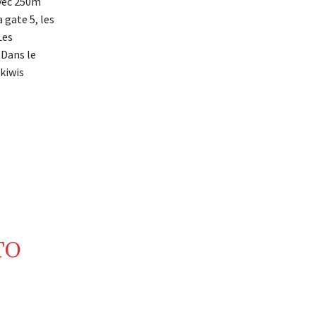
avec 250m
 gate 5, les
Les
 Dans le
 kiwis
TO