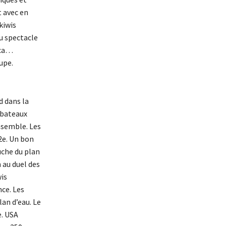
t avec en
kiwis
u spectacle
ica…
upe.
d dans la
 bateaux
nsemble. Les
2e. Un bon
uche du plan
 au duel des
wis
nce. Les
lan d’eau. Le
e. USA