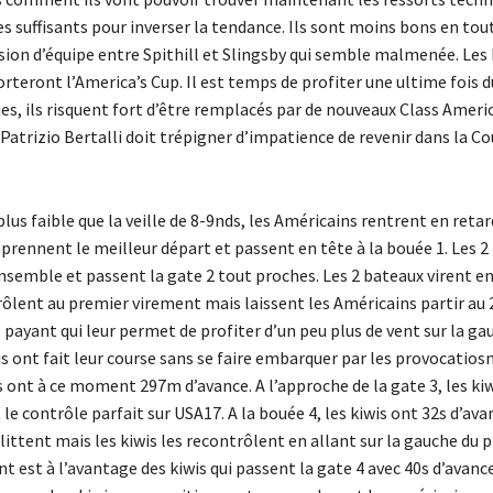
 suffisants pour inverser la tendance. Ils sont moins bons en tou
sion d’équipe entre Spithill et Slingsby qui semble malmenée. Les 
teront l’America’s Cup. Il est temps de profiter une ultime fois d
es, ils risquent fort d’être remplacés par de nouveaux Class Amer
atrizio Bertalli doit trépigner d’impatience de revenir dans la Co
lus faible que la veille de 8-9nds, les Américains rentrent en retar
 prennent le meilleur départ et passent en tête à la bouée 1. Les 2
emble et passent la gate 2 tout proches. Les 2 bateaux virent e
ôlent au premier virement mais laissent les Américains partir au 
 payant qui leur permet de profiter d’un peu plus de vent sur la ga
is ont fait leur course sans se faire embarquer par les provocatiosn
s ont à ce moment 297m d’avance. A l’approche de la gate 3, les ki
e contrôle parfait sur USA17. A la bouée 4, les kiwis ont 32s d’ava
ittent mais les kiwis les recontrôlent en allant sur la gauche du p
t est à l’avantage des kiwis qui passent la gate 4 avec 40s d’avanc