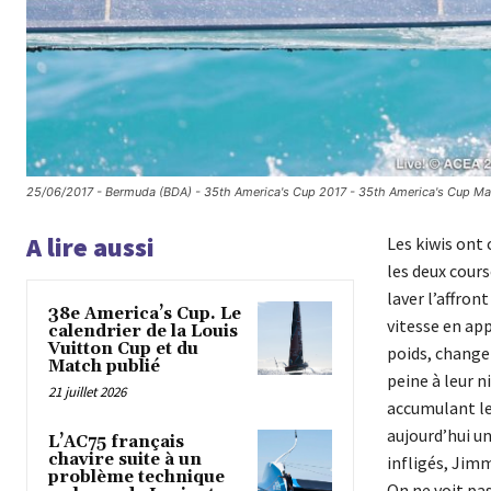
25/06/2017 - Bermuda (BDA) - 35th America's Cup 2017 - 35th America's Cup Mat
A lire aussi
Les kiwis ont
les deux cours
laver l’affron
38e America’s Cup. Le
vitesse en app
calendrier de la Louis
Vuitton Cup et du
poids, change
Match publié
peine à leur n
21 juillet 2026
accumulant les
aujourd’hui un
L’AC75 français
chavire suite à un
infligés, Jimm
problème technique
On ne voit pa