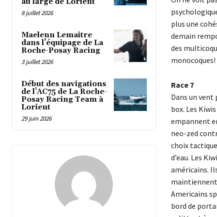
au large de Lorient
psychologiques
8 juillet 2026
plus une cohé
Maelenn Lemaitre
demain rempor
dans l’équipage de La
des multicoqu
Roche-Posay Racing
monocoques! P
3 juillet 2026
Début des navigations
Race 7
de l’AC75 de La Roche-
Dans un vent p
Posay Racing Team à
Lorient
box. Les Kiwis
29 juin 2026
empannent ens
neo-zed contr
choix tactique
d’eau. Les Kiw
américains. Il
maintiennent l
Americains spl
bord de portan