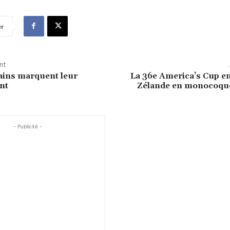
er
nt
ains marquent leur
La 36e America’s Cup en
nt
Zélande en monocoqu
- Publicité -