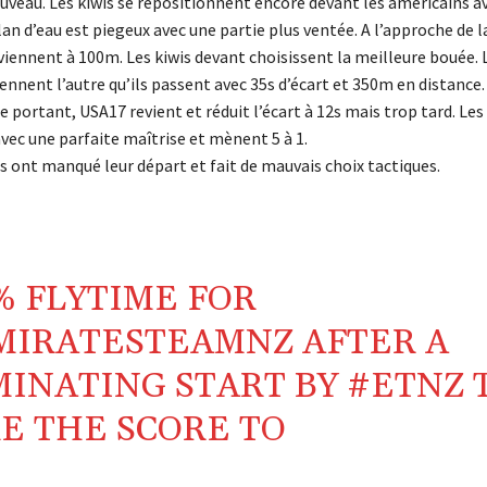
ouveau. Les kiwis se repositionnent encore devant les américains 
lan d’eau est piegeux avec une partie plus ventée. A l’approche de la
viennent à 100m. Les kiwis devant choisissent la meilleure bouée. 
nnent l’autre qu’ils passent avec 35s d’écart et 350m en distance.
e portant, USA17 revient et réduit l’écart à 12s mais trop tard. Les
vec une parfaite maîtrise et mènent 5 à 1.
s ont manqué leur départ et fait de mauvais choix tactiques.
% FLYTIME FOR
MIRATESTEAMNZ
AFTER A
INATING START BY
#ETNZ
E THE SCORE TO