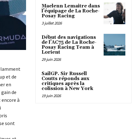
Maelenn Lemaitre dans
l’équipage de La Roche-
Posay Racing
3 juillet 2026
Début des navigations
de l’AC75 de La Roche-
Posay Racing Team à
Lorient
29 juin 2026
rillamment
SailGP. Sir Russell
Cup et de
Coutts réponds aux
critiques après la
ner en
colission à New York
 gain de
19 juin 2026
 encore à
i
pris
 se sont
iques et