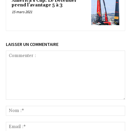
America’s Cup. Le Defender
prend l’avantage 5 à 3
15 mars 2021
LAISSER UN COMMENTAIRE
Commenter
:
No
:*
Ema
:*