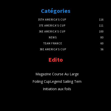
Catégories
35TH AMERICA'S CUP
116
37E AMERICA'S CUP
111
36E AMERICA'S CUP
100
NEWS
80
TEAM FRANCE
60
38E AMERICA'S CUP
56
Edito
Magazine Course Au Large
Foiling CupLegend Sailing Tem
Initiation aux foils