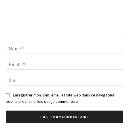
Commenter
:
No
:*
Ema
:*
Sit
:
Enregistrer mon nom, email et site web dans ce navigateur
pour la prochaine fois que je commenterai.