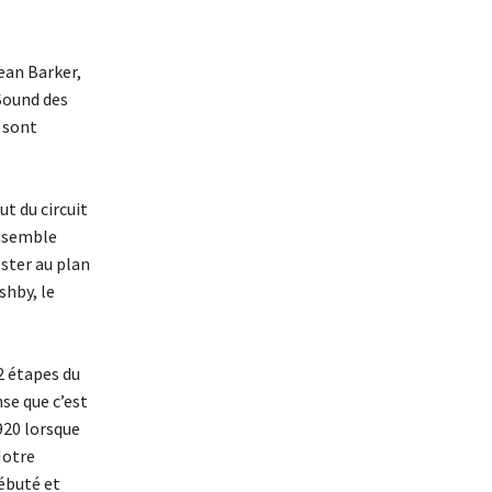
ean Barker,
Sound des
 sont
t du circuit
ensemble
ester au plan
shby, le
2 étapes du
nse que c’est
1920 lorsque
Notre
débuté et