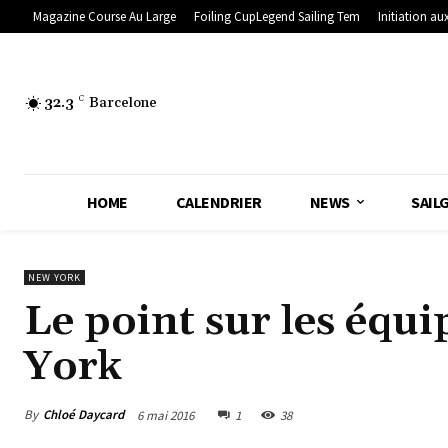
Magazine Course Au Large
Foiling CupLegend Sailing Tem
Initiation aux
32.3
C
Barcelone
HOME
CALENDRIER
NEWS
SAIL
NEW YORK
Le point sur les équ
York
By
Chloé Daycard
6 mai 2016
1
38