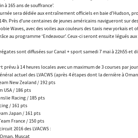
n à 165 ans de souffrance’.
journée sera dédiée aux entraînement officiels en baie d’Hudson, 
 14h. Près d’une centaines de jeunes américains navigueront sur de
ie Waves, avec des voiles aux couleurs des taxis new yorkais et of
grâce au programme ‘Endeavour’. Ceux-ci seront ensuite légués aux 
 régates sont diffusées sur Canal + sport samedi 7 mai à 22h55 et 
t prévu à 14 heures locales avec un maximum de 3 courses par jour
néral actuel des LVACWS (après 4 étapes dont la dernière à Oman f
eam New Zealand / 192 pts
m USA / 186 pts
nslie Racing / 185 pts
cing / 161 pts
eam Japan / 161 pts
eam France / 150 pts
circuit 2016 des LVACWS :
: Oman, Muscat