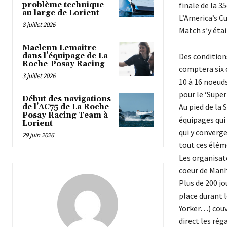
problème technique
finale de la 3
au large de Lorient
L’America’s Cu
8 juillet 2026
Match s’y étai
Maelenn Lemaitre
dans l’équipage de La
Des condition
Roche-Posay Racing
comptera six 
3 juillet 2026
10 à 16 noeud
pour le ‘Super
Début des navigations
Au pied de la 
de l’AC75 de La Roche-
Posay Racing Team à
équipages qui
Lorient
qui y converge
29 juin 2026
tout ces éléme
Les organisate
coeur de Manh
Plus de 200 jo
place durant l
Yorker…) couv
direct les rég