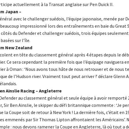
ticipe actuellement à la Transat anglaise sur Pen Duick II.
am Japan –
énéral avec le challenger suédois, l’équipe japonaise, menée par D
eaucoup impressionné lors des entraînements en baie du Great 
côtés du Defender et challenger suédois, trois équipes seulement
asées sur l’île.
am New Zealand
colent en tête du classement général après 4 étapes depuis le débu
nier. Ce sera cependant la première fois que l’équipage naviguera 
rier à Oman : ‘Nous avons tous hâte de nous retrouver et de nous t
ique de l’Hudson river. Vraiment tout peut arriver !’ déclare Glenn A
élandais.
en Ainslie Racing – Angleterre
 Defender au classement général et seule équipe à avoir remporté 
our, Sir Ben Ainslie, le skipper du défi britannique commente : ‘Je pe
e la Coupe soit de retour à New York ! La dernière fois, c’était en 
ues emmenés par Sir Thomas Lipton affrontaient les Américains’. 
imple : nous devons ramener la Coupe en Angleterre, là où tout a 