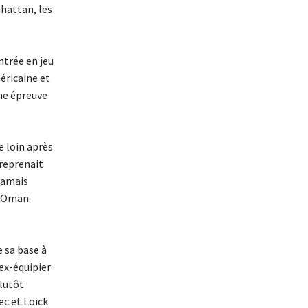
nhattan, les
ntrée en jeu
éricaine et
ine épreuve
e loin après
 reprenait
jamais
à Oman.
e sa base à
ex-équipier
lutôt
c et Loïck