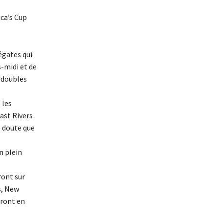
ica’s Cup
égates qui
-midi et de
 doubles
 les
ast Rivers
l doute que
n plein
ront sur
s, New
tront en