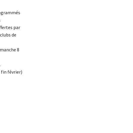
programmés
s
fertes par
clubs de
dimanche 8
.
in février)