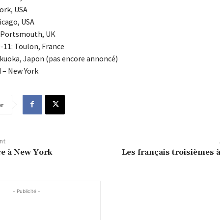
York, USA
hicago, USA
 : Portsmouth, UK
11: Toulon, France
kuoka, Japon (pas encore annoncé)
 – New York
er
nt
e à New York
Les français troisièmes
- Publicité -