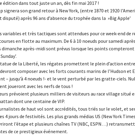
5e édition dans tout juste un an, dès fin mai 2017 !
p signera son grand retour à New York, (entre 1870 et 1920 l’Amer
t disputé) après 96 ans d’absence du trophée dans la »Big Apple’
s variables et très tactiques sont attendues pour ce week-end de r
courses en flotte au maximum. De 6 à 10 noeuds pour samedi après
s dimanche après-midi sont prévus lorsque les points compteront
 Sunday’.
Statue de la Liberté, les régates promettent le plein d’action entre
 devront composer avec les forts courants marins de l’Hudson et E
nt – jusqu’à 4 noeuds !- et le vent perturbé par les gratte-ciels. Nu
nt joueront avec les nerfs de tous !
urs prévoient plusieurs milliers de visiteurs au race village situé e
attan dont une centaine de VIP.
urnalistes de haut vol sont accrédités, tous triés sur le volet, et se
es 4 jours de festivités. Les plus grands médias US (New York Time
riront l’étape et plusieurs chaînes TV (NBC, ESPN…) retransmet
ates de ce prestigieux événement.