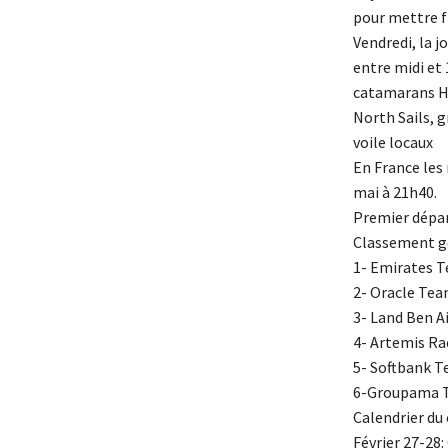
pour mettre fi
Vendredi, la 
entre midi et
catamarans Hob
North Sails, 
voile locaux
En France les
mai à 21h40.
Premier dépar
Classement gé
1- Emirates T
2- Oracle Tea
3- Land Ben Ai
4- Artemis Ra
5- Softbank T
6-Groupama T
Calendrier du 
Février 27-28