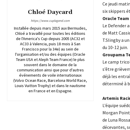
Ce jeudi matin
six skippers é
Chloé Daycard
Oracle Team
https://www.cuplegend.com
Le Defender a
Installée depuis mars 2015 aux Bermudes,
de Matt Cassid
Chloé a travaillé pour toutes les éditions
de l'America's Cup depuis 2005 (AC32 et
T.Slingby a un
AC33 à Valencia, puis 18 mois à San
du 10-12 juin.
Francisco pour la 34e) au sein de
l'organisation et/ou des équipes (Oracle
Groupama Te
Team USA et Aleph Team France) le plus
Le camp trico
souvent dans le domaine de la
s’être grièvem
communication ainsi que pour d'autres
événements de voile internationaux
déjà les entr
(Volvo Ocean Race, Barcelona World Race,
déterminé à b
Louis Vuitton Trophy) et dans le nautisme
en France et en Espagne.
Artemis Raci
L’équipe suédo
Morgan Point, 
de Luna Rossa
décevantes, s