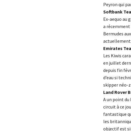
Peyron qui par
Softbank Te
Ex-aequo au g
a récemment b
Bermudes aux 
actuellement b
Emirates Te
Les Kiwis cara
en juillet der
depuis fin fév
d’eau si techn
skipper néo-z
Land Rover B
A un point du
circuit à ce j
fantastique qu
les britanniq
objectif est s