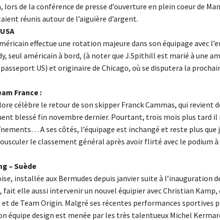
, lors de la conférence de presse d’ouverture en plein coeur de Ma
taient réunis autour de l’aiguière d’argent.
 USA
méricain effectue une rotation majeure dans son équipage avec l’e
y, seul américain à bord, (à noter que J.Spithill est marié à une am
 passeport US) et originaire de Chicago, où se disputera la procha
am France :
lore célèbre le retour de son skipper Franck Cammas, qui revient d
ent blessé fin novembre dernier. Pourtant, trois mois plus tard il
aînements… A ses côtés, l’équipage est inchangé et reste plus que 
ousculer le classement général après avoir flirté avec le podium 
ng – Suède
ise, installée aux Bermudes depuis janvier suite à l’inauguration d
fait elle aussi intervenir un nouvel équipier avec Christian Kamp, 
 et de Team Origin. Malgré ses récentes performances sportives p
on équipe design est menée par les très talentueux Michel Kermare