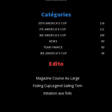
Catégories
35TH AMERICA'S CUP
116
37E AMERICA'S CUP
111
36E AMERICA'S CUP
100
NEWS
80
TEAM FRANCE
60
38E AMERICA'S CUP
56
Edito
Magazine Course Au Large
Foiling CupLegend Sailing Tem
Initiation aux foils