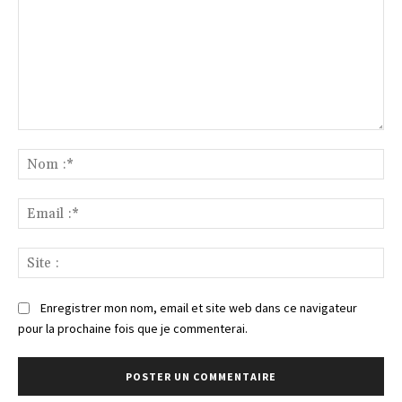
Commenter
:
No
:*
Ema
:*
Sit
:
Enregistrer mon nom, email et site web dans ce navigateur
pour la prochaine fois que je commenterai.