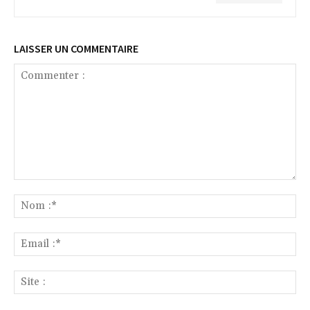
LAISSER UN COMMENTAIRE
Commenter
:
No
:*
Ema
:*
Sit
: