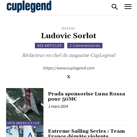
Auteur
Ludovic Sorlot
602 ARTICLES
2 Commentaires
Rédacteur en chef du magazine CupLegend
https://www.cuplegend.com
Prada sponsorise Luna Rossa
pour 50M€
1 mars 2014
35TH AMERICA'S CUP
Extreme Sailing Series : Team
France démâte violente