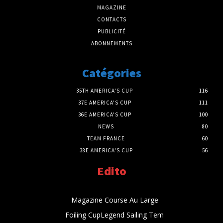
MAGAZINE
CONTACTS
PUBLICITÉ
ABONNEMENTS
Catégories
35TH AMERICA'S CUP
116
37E AMERICA'S CUP
111
36E AMERICA'S CUP
100
NEWS
80
TEAM FRANCE
60
38E AMERICA'S CUP
56
Edito
Magazine Course Au Large
Foiling CupLegend Sailing Tem