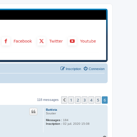
Inscription
Connexion
1
2
3
4
5
6
Précédent
118 messages
Battista
Soutier
Messages :
184
Inscription :
02 juil. 2020 15:08