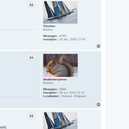
u
t
Tiketitan
Barreur
Messages :
4795
Inscription :
16 déc. 2005 17:47
H
a
u
t
doublemexpress
Barreur
Messages :
2866
Inscription :
18 oct. 2011 22:12
Localisation :
Hainaut - Belgique
H
a
u
t
ment.