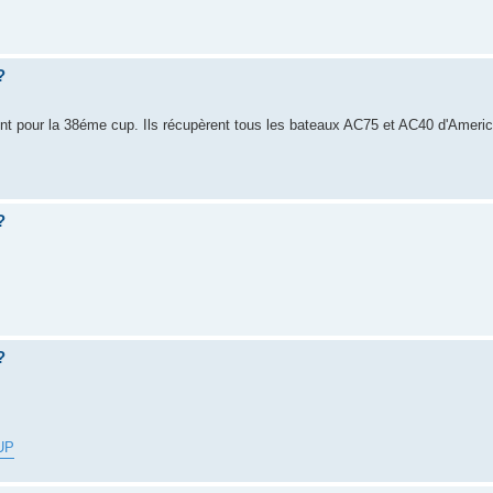
?
t pour la 38éme cup. Ils récupèrent tous les bateaux AC75 et AC40 d'Ameri
?
?
UP