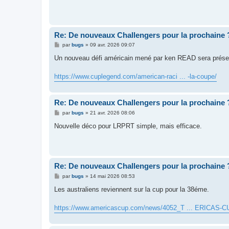
Re: De nouveaux Challengers pour la prochaine 
M
par
bugs
»
09 avr. 2026 09:07
e
s
Un nouveau défi américain mené par ken READ sera présen
s
a
g
https://www.cuplegend.com/american-raci ... -la-coupe/
e
Re: De nouveaux Challengers pour la prochaine 
M
par
bugs
»
21 avr. 2026 08:06
e
s
Nouvelle déco pour LRPRT simple, mais efficace.
s
a
g
e
Re: De nouveaux Challengers pour la prochaine 
M
par
bugs
»
14 mai 2026 08:53
e
s
Les australiens reviennent sur la cup pour la 38éme.
s
a
g
https://www.americascup.com/news/4052_T ... ERICAS-C
e