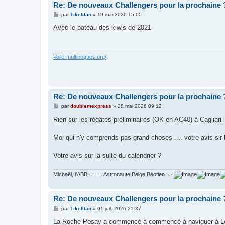
Re: De nouveaux Challengers pour la prochaine 
M
par
Tiketitan
»
19 mai 2026 15:00
e
s
Avec le bateau des kiwis de 2021
s
a
g
e
Voile-multicoques.org/
Re: De nouveaux Challengers pour la prochaine 
M
par
doublemexpress
»
28 mai 2026 09:12
e
s
Rien sur les régates préliminaires (OK en AC40) à Cagliari 
s
a
g
Moi qui n'y comprends pas grand choses .... votre avis sir 
e
Votre avis sur la suite du calendrier ?
Michaël, l'ABB ......... Astronaute Belge Béotien ....
Re: De nouveaux Challengers pour la prochaine 
M
par
Tiketitan
»
01 juil. 2026 21:37
e
s
La Roche Posay a commencé à commencé à naviguer à Lorien