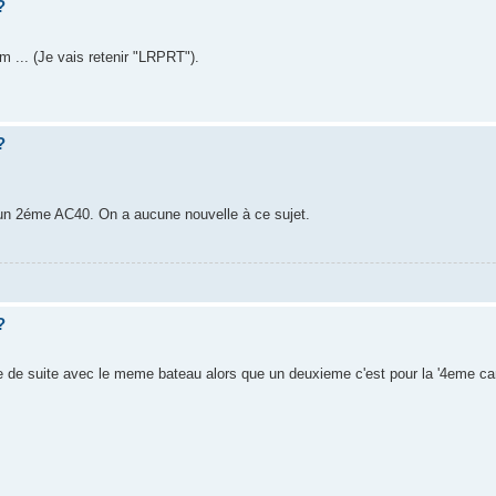
?
m ... (Je vais retenir "LRPRT").
?
r un 2éme AC40. On a aucune nouvelle à ce sujet.
?
gne de suite avec le meme bateau alors que un deuxieme c'est pour la '4eme