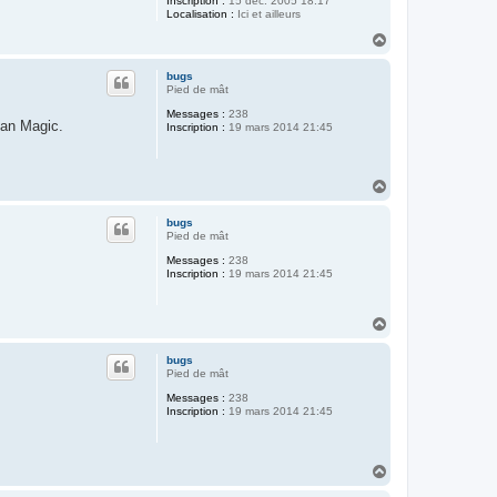
Inscription :
15 déc. 2005 18:17
Localisation :
Ici et ailleurs
H
a
u
bugs
t
Pied de mât
Messages :
238
can Magic.
Inscription :
19 mars 2014 21:45
H
a
u
bugs
t
Pied de mât
Messages :
238
Inscription :
19 mars 2014 21:45
H
a
u
bugs
t
Pied de mât
Messages :
238
Inscription :
19 mars 2014 21:45
H
a