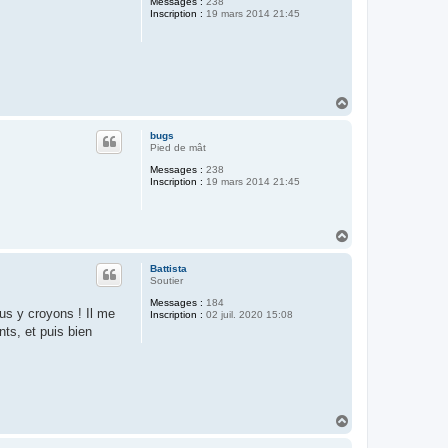
Messages :
238
Inscription :
19 mars 2014 21:45
H
a
u
bugs
t
Pied de mât
Messages :
238
Inscription :
19 mars 2014 21:45
H
a
u
Battista
t
Soutier
Messages :
184
us y croyons ! Il me
Inscription :
02 juil. 2020 15:08
nts, et puis bien
H
a