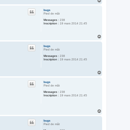
H
a
u
bugs
t
Pied de mât
Messages :
238
Inscription :
19 mars 2014 21:45
H
a
u
bugs
t
Pied de mât
Messages :
238
Inscription :
19 mars 2014 21:45
H
a
u
bugs
t
Pied de mât
Messages :
238
Inscription :
19 mars 2014 21:45
H
a
u
bugs
t
Pied de mât