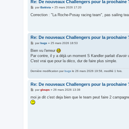
Re: De nouveaux Challengers pour la prochaine 
M
par
Battista
»
25 mars 2026 17:20
e
s
Correction : "La Roche-Posay racing team", pas sailing tea
s
a
g
e
Re: De nouveaux Challengers pour la prochaine 
M
par
bugs
»
25 mars 2026 18:53
e
s
Bien vu l'erreur
s
Par contre, il y a déjà un moment S Kandler parlait d'avoi
a
g
C'est vrai que pour la déco, dur de faire plus simple.
e
Dernière modification par
bugs
le 26 mars 2026 19:58, modifié 1 fois.
Re: De nouveaux Challengers pour la prochaine 
M
par
gloups
»
26 mars 2026 13:38
e
s
moi je dit c'est deja bien que le team peut faire 2 campa
s
a
g
e