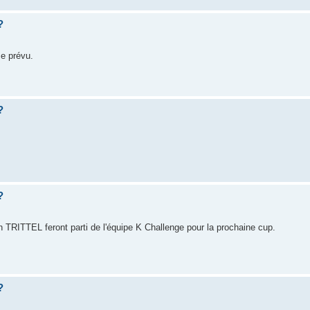
?
me prévu.
?
?
TRITTEL feront parti de l'équipe K Challenge pour la prochaine cup.
?