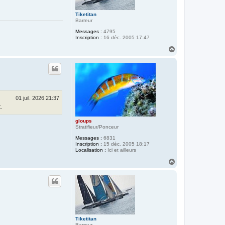
Tiketitan
Barreur
Messages :
4795
Inscription :
16 déc. 2005 17:47
H
a
u
t
01 juil. 2026 21:37
.
gloups
Stratifieur/Ponceur
Messages :
6831
Inscription :
15 déc. 2005 18:17
Localisation :
Ici et ailleurs
H
a
u
t
Tiketitan
Barreur