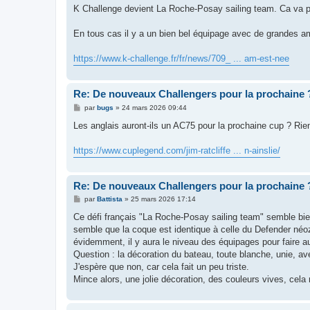
s
K Challenge devient La Roche-Posay sailing team. Ca va p
s
a
g
En tous cas il y a un bien bel équipage avec de grandes am
e
https://www.k-challenge.fr/fr/news/709_ ... am-est-nee
Re: De nouveaux Challengers pour la prochaine 
M
par
bugs
»
24 mars 2026 09:44
e
s
Les anglais auront-ils un AC75 pour la prochaine cup ? Rien
s
a
g
https://www.cuplegend.com/jim-ratcliffe ... n-ainslie/
e
Re: De nouveaux Challengers pour la prochaine 
M
par
Battista
»
25 mars 2026 17:14
e
s
Ce défi français "La Roche-Posay sailing team" semble bi
s
semble que la coque est identique à celle du Defender néozél
a
g
évidemment, il y aura le niveau des équipages pour faire au
e
Question : la décoration du bateau, toute blanche, unie, ave
J'espère que non, car cela fait un peu triste.
Mince alors, une jolie décoration, des couleurs vives, cela