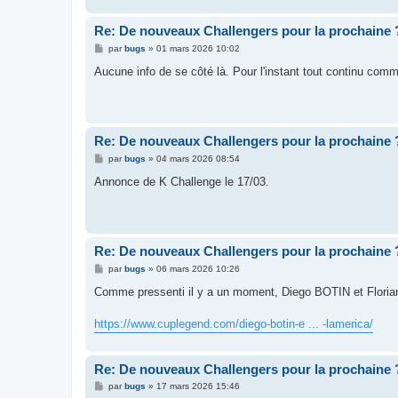
e
Re: De nouveaux Challengers pour la prochaine 
M
par
bugs
»
01 mars 2026 10:02
e
s
Aucune info de se côté là. Pour l'instant tout continu com
s
a
g
e
Re: De nouveaux Challengers pour la prochaine 
M
par
bugs
»
04 mars 2026 08:54
e
s
Annonce de K Challenge le 17/03.
s
a
g
e
Re: De nouveaux Challengers pour la prochaine 
M
par
bugs
»
06 mars 2026 10:26
e
s
Comme pressenti il y a un moment, Diego BOTIN et Florian 
s
a
g
https://www.cuplegend.com/diego-botin-e ... -lamerica/
e
Re: De nouveaux Challengers pour la prochaine 
M
par
bugs
»
17 mars 2026 15:46
e