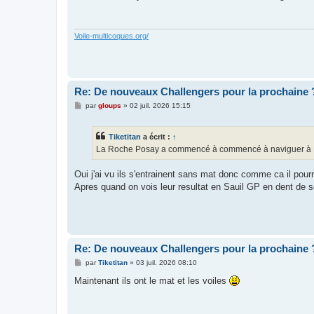
s
a
g
e
Voile-multicoques.org/
Re: De nouveaux Challengers pour la prochaine 
M
par
gloups
»
02 juil. 2026 15:15
e
s
s
Tiketitan
a écrit :
↑
a
g
La Roche Posay a commencé à commencé à naviguer à Lori
e
Oui j'ai vu ils s'entrainent sans mat donc comme ca il pourr
Apres quand on vois leur resultat en Sauil GP en dent de sc
Re: De nouveaux Challengers pour la prochaine 
M
par
Tiketitan
»
03 juil. 2026 08:10
e
s
Maintenant ils ont le mat et les voiles
s
a
g
e