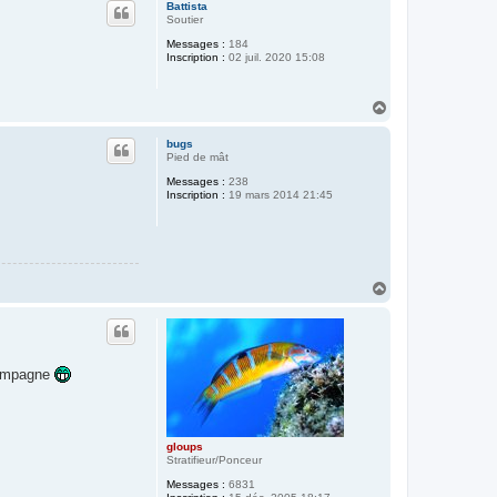
u
Battista
t
Soutier
Messages :
184
Inscription :
02 juil. 2020 15:08
H
a
u
bugs
t
Pied de mât
Messages :
238
Inscription :
19 mars 2014 21:45
H
a
u
t
 campagne
gloups
Stratifieur/Ponceur
Messages :
6831