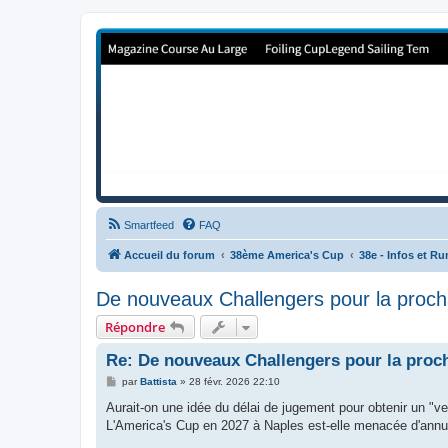
Forum de Cup In Europe
Le forum de l'America's Cup!
Smartfeed
FAQ
Accueil du forum
38ème America's Cup
38e - Infos et R
De nouveaux Challengers pour la proch
Répondre
Re: De nouveaux Challengers pour la proc
M
par
Battista
»
28 févr. 2026 22:10
e
s
Aurait-on une idée du délai de jugement pour obtenir un "
s
L'America's Cup en 2027 à Naples est-elle menacée d'annul
a
g