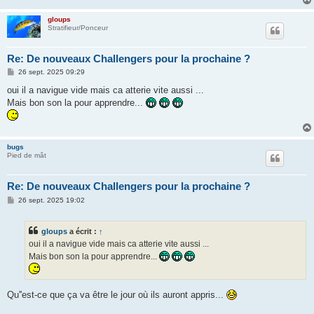
e
gloups
Stratifieur/Ponceur
Re: De nouveaux Challengers pour la prochaine ?
M
26 sept. 2025 09:29
e
s
oui il a navigue vide mais ca atterie vite aussi ...
s
Mais bon son la pour apprendre...
a
g
e
bugs
Pied de mât
Re: De nouveaux Challengers pour la prochaine ?
M
26 sept. 2025 19:02
e
s
s
gloups
a écrit :
↑
a
g
oui il a navigue vide mais ca atterie vite aussi ...
e
Mais bon son la pour apprendre...
Qu''est-ce que ça va être le jour où ils auront appris...