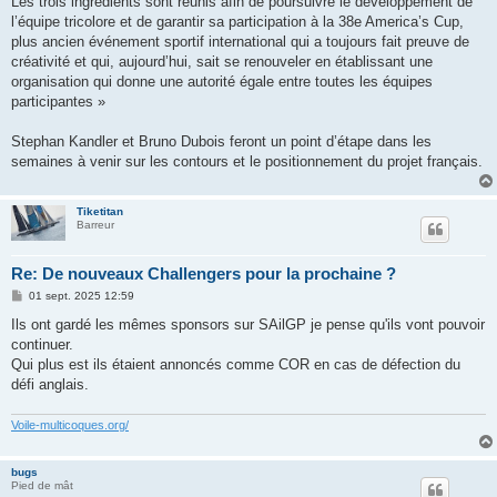
Les trois ingrédients sont réunis afin de poursuivre le développement de
l’équipe tricolore et de garantir sa participation à la 38e America’s Cup,
plus ancien événement sportif international qui a toujours fait preuve de
créativité et qui, aujourd’hui, sait se renouveler en établissant une
organisation qui donne une autorité égale entre toutes les équipes
participantes »
Stephan Kandler et Bruno Dubois feront un point d’étape dans les
semaines à venir sur les contours et le positionnement du projet français.
Tiketitan
Barreur
Re: De nouveaux Challengers pour la prochaine ?
M
01 sept. 2025 12:59
e
s
Ils ont gardé les mêmes sponsors sur SAilGP je pense qu'ils vont pouvoir
s
continuer.
a
g
Qui plus est ils étaient annoncés comme COR en cas de défection du
e
défi anglais.
Voile-multicoques.org/
bugs
Pied de mât