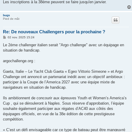
Les inscriptions à la 38éme peuvent se faire jusqu'en janvier.
bugs
Pied de mât
Re: De nouveaux Challengers pour la prochaine ?
M
02 nov. 2025 15:24
e
s
Le 2éme challenger italien serait "Argo challenge" avec un équipage en
s
situation de handicap.
a
g
e
argochallenge.org :
Gaeta, Italie – Le Yacht Club Gaeta « Egeo Vittorio Simeone » et Argo
Challenge ont annoncé un partenariat inédit avec un objectif ambitieux :
participer à la Coupe de l’America 2027 avec une équipe mixte de
navigateurs en situation de handicap.
Ils ambitionnent de concourir aux épreuves Youth et Women’s America’s
Cup , qui se dérouleront à Naples. Sous réserve d’approbation, l’équipe
souhaite également participer aux régates d’AC40 aux côtés des
équipages officiels, en vue de la 38e édition de cette prestigieuse
compétition.
« C’est un défi envisageable car ce type de bateau peut être manœuvré