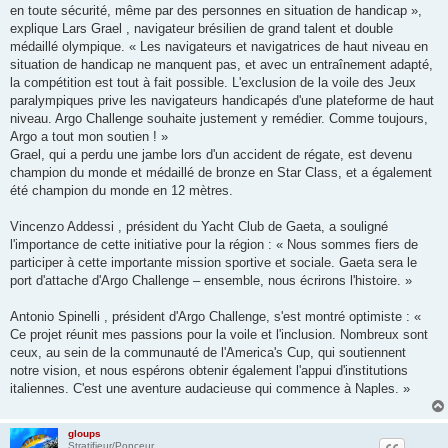
en toute sécurité, même par des personnes en situation de handicap »,
explique Lars Grael , navigateur brésilien de grand talent et double
médaillé olympique. « Les navigateurs et navigatrices de haut niveau en
situation de handicap ne manquent pas, et avec un entraînement adapté,
la compétition est tout à fait possible. L'exclusion de la voile des Jeux
paralympiques prive les navigateurs handicapés d'une plateforme de haut
niveau. Argo Challenge souhaite justement y remédier. Comme toujours,
Argo a tout mon soutien ! »
Grael, qui a perdu une jambe lors d'un accident de régate, est devenu
champion du monde et médaillé de bronze en Star Class, et a également
été champion du monde en 12 mètres.
Vincenzo Addessi , président du Yacht Club de Gaeta, a souligné
l'importance de cette initiative pour la région : « Nous sommes fiers de
participer à cette importante mission sportive et sociale. Gaeta sera le
port d'attache d'Argo Challenge – ensemble, nous écrirons l'histoire. »
Antonio Spinelli , président d'Argo Challenge, s'est montré optimiste : «
Ce projet réunit mes passions pour la voile et l'inclusion. Nombreux sont
ceux, au sein de la communauté de l'America's Cup, qui soutiennent
notre vision, et nous espérons obtenir également l'appui d'institutions
italiennes. C'est une aventure audacieuse qui commence à Naples. »
gloups
Stratifieur/Ponceur