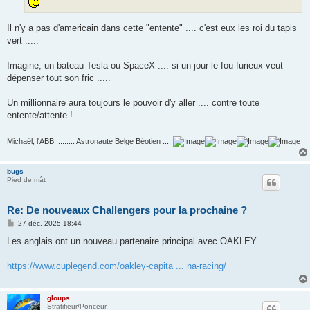
Il n'y a pas d'americain dans cette "entente" .... c'est eux les roi du tapis
vert .....
Imagine, un bateau Tesla ou SpaceX .... si un jour le fou furieux veut
dépenser tout son fric .....
Un millionnaire aura toujours le pouvoir d'y aller .... contre toute
entente/attente !
Michaël, l'ABB ......... Astronaute Belge Béotien ....
bugs
Pied de mât
Re: De nouveaux Challengers pour la prochaine ?
M
27 déc. 2025 18:44
e
s
Les anglais ont un nouveau partenaire principal avec OAKLEY.
s
a
g
https://www.cuplegend.com/oakley-capita ... na-racing/
e
gloups
Stratifieur/Ponceur