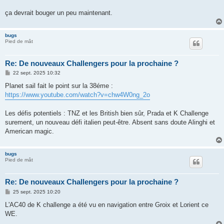
ça devrait bouger un peu maintenant.
bugs
Pied de mât
Re: De nouveaux Challengers pour la prochaine ?
M
22 sept. 2025 10:32
e
s
Planet sail fait le point sur la 38éme :
s
https://www.youtube.com/watch?v=chw4W0ng_2o
a
g
e
Les défis potentiels : TNZ et les British bien sûr, Prada et K Challenge
surement, un nouveau défi italien peut-être. Absent sans doute Alinghi et
American magic.
bugs
Pied de mât
Re: De nouveaux Challengers pour la prochaine ?
M
25 sept. 2025 10:20
e
s
L'AC40 de K challenge a été vu en navigation entre Groix et Lorient ce
s
WE.
a
g