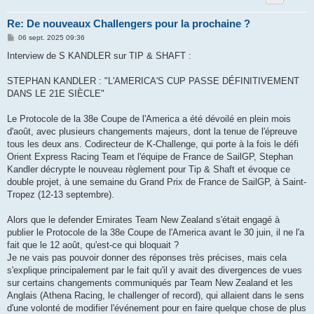
Re: De nouveaux Challengers pour la prochaine ?
M
06 sept. 2025 09:36
e
s
Interview de S KANDLER sur TIP & SHAFT :
s
a
g
STEPHAN KANDLER : "L'AMERICA'S CUP PASSE DÉFINITIVEMENT
e
DANS LE 21E SIÈCLE"
Le Protocole de la 38e Coupe de l'America a été dévoilé en plein mois
d'août, avec plusieurs changements majeurs, dont la tenue de l'épreuve
tous les deux ans. Codirecteur de K-Challenge, qui porte à la fois le défi
Orient Express Racing Team et l'équipe de France de SailGP, Stephan
Kandler décrypte le nouveau règlement pour Tip & Shaft et évoque ce
double projet, à une semaine du Grand Prix de France de SailGP, à Saint-
Tropez (12-13 septembre).
Alors que le defender Emirates Team New Zealand s'était engagé à
publier le Protocole de la 38e Coupe de l'America avant le 30 juin, il ne l'a
fait que le 12 août, qu'est-ce qui bloquait ?
Je ne vais pas pouvoir donner des réponses très précises, mais cela
s'explique principalement par le fait qu'il y avait des divergences de vues
sur certains changements communiqués par Team New Zealand et les
Anglais (Athena Racing, le challenger of record), qui allaient dans le sens
d'une volonté de modifier l'événement pour en faire quelque chose de plus