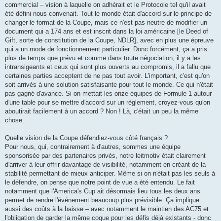
commercial – vision à laquelle on adhérait et le Protocole tel qu'il avait
été défini nous convenait. Tout le monde était d'accord sur le principe de
changer le format de la Coupe, mais ce n'est pas neutre de modifier un
document qui a 174 ans et est inscrit dans la loi américaine [le Deed of
Gift, sorte de constitution de la Coupe, NDLR], avec en plus une épreuve
qui a un mode de fonctionnement particulier. Donc forcément, ça a pris
plus de temps que prévu et comme dans toute négociation, il y a les
intransigeants et ceux qui sont plus ouverts au compromis, il a fallu que
certaines parties acceptent de ne pas tout avoir. L'important, c'est qu'on
soit arrivés à une solution satisfaisante pour tout le monde. Ce qui n'était
pas gagné d'avance. Si on mettait les onze équipes de Formule 1 autour
d'une table pour se mettre d'accord sur un règlement, croyez-vous qu'on
aboutirait facilement à un accord ? Non ! Là, c'était un peu la même
chose.
Quelle vision de la Coupe défendiez-vous côté français ?
Pour nous, qui, contrairement à d'autres, sommes une équipe
sponsorisée par des partenaires privés, notre leitmotiv était clairement
d'arriver à leur offrir davantage de visibilité, notamment en créant de la
stabilité permettant de mieux anticiper. Même si on n'était pas les seuls à
le défendre, on pense que notre point de vue a été entendu. Le fait
notamment que l'America's Cup ait désormais lieu tous les deux ans
permet de rendre l'événement beaucoup plus prévisible. Ça implique
aussi des coûts à la baisse – avec notamment le maintien des AC75 et
l'obligation de garder la même coque pour les défis déjà existants - donc