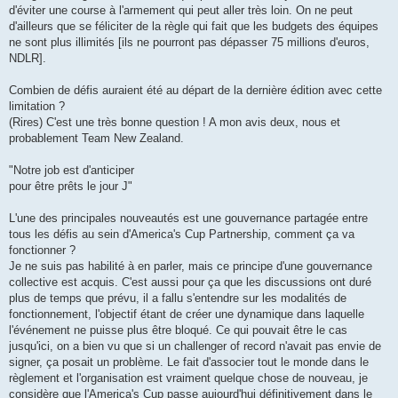
d'éviter une course à l'armement qui peut aller très loin. On ne peut
d'ailleurs que se féliciter de la règle qui fait que les budgets des équipes
ne sont plus illimités [ils ne pourront pas dépasser 75 millions d'euros,
NDLR].
Combien de défis auraient été au départ de la dernière édition avec cette
limitation ?
(Rires) C'est une très bonne question ! A mon avis deux, nous et
probablement Team New Zealand.
"Notre job est d'anticiper
pour être prêts le jour J"
L'une des principales nouveautés est une gouvernance partagée entre
tous les défis au sein d'America's Cup Partnership, comment ça va
fonctionner ?
Je ne suis pas habilité à en parler, mais ce principe d'une gouvernance
collective est acquis. C'est aussi pour ça que les discussions ont duré
plus de temps que prévu, il a fallu s'entendre sur les modalités de
fonctionnement, l'objectif étant de créer une dynamique dans laquelle
l'événement ne puisse plus être bloqué. Ce qui pouvait être le cas
jusqu'ici, on a bien vu que si un challenger of record n'avait pas envie de
signer, ça posait un problème. Le fait d'associer tout le monde dans le
règlement et l'organisation est vraiment quelque chose de nouveau, je
considère que l'America's Cup passe aujourd'hui définitivement dans le