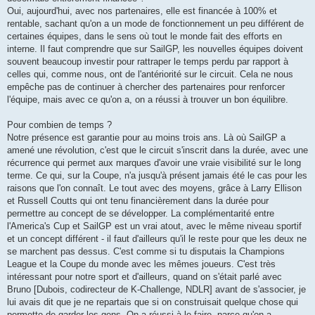
Oui, aujourd'hui, avec nos partenaires, elle est financée à 100% et
rentable, sachant qu'on a un mode de fonctionnement un peu différent de
certaines équipes, dans le sens où tout le monde fait des efforts en
interne. Il faut comprendre que sur SailGP, les nouvelles équipes doivent
souvent beaucoup investir pour rattraper le temps perdu par rapport à
celles qui, comme nous, ont de l'antériorité sur le circuit. Cela ne nous
empêche pas de continuer à chercher des partenaires pour renforcer
l'équipe, mais avec ce qu'on a, on a réussi à trouver un bon équilibre.
Pour combien de temps ?
Notre présence est garantie pour au moins trois ans. Là où SailGP a
amené une révolution, c'est que le circuit s'inscrit dans la durée, avec une
récurrence qui permet aux marques d'avoir une vraie visibilité sur le long
terme. Ce qui, sur la Coupe, n'a jusqu'à présent jamais été le cas pour les
raisons que l'on connaît. Le tout avec des moyens, grâce à Larry Ellison
et Russell Coutts qui ont tenu financièrement dans la durée pour
permettre au concept de se développer. La complémentarité entre
l'America's Cup et SailGP est un vrai atout, avec le même niveau sportif
et un concept différent - il faut d'ailleurs qu'il le reste pour que les deux ne
se marchent pas dessus. C'est comme si tu disputais la Champions
League et la Coupe du monde avec les mêmes joueurs. C'est très
intéressant pour notre sport et d'ailleurs, quand on s'était parlé avec
Bruno [Dubois, codirecteur de K-Challenge, NDLR] avant de s'associer, je
lui avais dit que je ne repartais que si on construisait quelque chose qui
permette de garder les gens. On a réussi à le faire, parce qu'on a