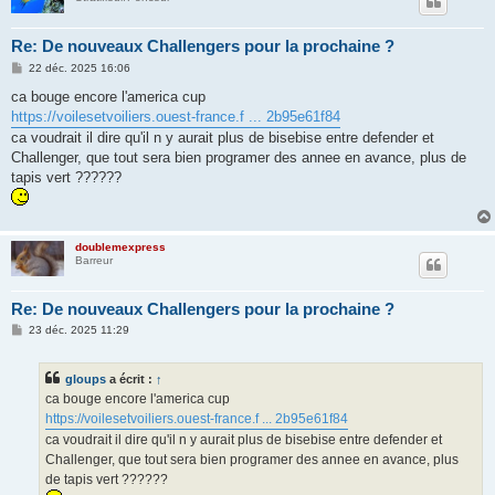
Re: De nouveaux Challengers pour la prochaine ?
M
22 déc. 2025 16:06
e
s
ca bouge encore l'america cup
s
https://voilesetvoiliers.ouest-france.f ... 2b95e61f84
a
g
ca voudrait il dire qu'il n y aurait plus de bisebise entre defender et
e
Challenger, que tout sera bien programer des annee en avance, plus de
tapis vert ??????
doublemexpress
Barreur
Re: De nouveaux Challengers pour la prochaine ?
M
23 déc. 2025 11:29
e
s
s
gloups
a écrit :
↑
a
g
ca bouge encore l'america cup
e
https://voilesetvoiliers.ouest-france.f ... 2b95e61f84
ca voudrait il dire qu'il n y aurait plus de bisebise entre defender et
Challenger, que tout sera bien programer des annee en avance, plus
de tapis vert ??????