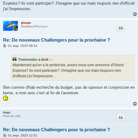
s
Express? ils vont participer? J'imagine que oui mais toujours rien d'officiel
a
g
j'ai l'impression...
e
gloups
Stratifieur/Ponceur
Re: De nouveaux Challengers pour la prochaine ?
M
01 sept. 2025 09:14
e
s
s
Tomtomdec
a écrit :
↑
a
g
Maintenant qu'on a le protocole, avons nous une annonce d'Orient
e
Express? ils vont participer? J'imagine que oui mais toujours rien
d'officiel j'ai l'impression...
Ben comme d'hab recherche du budget, pas de sponsor et conjoncture en
berne, a mon avis c'est al fin de l'aventure
bugs
Pied de mât
Re: De nouveaux Challengers pour la prochaine ?
M
01 sept. 2025 12:01