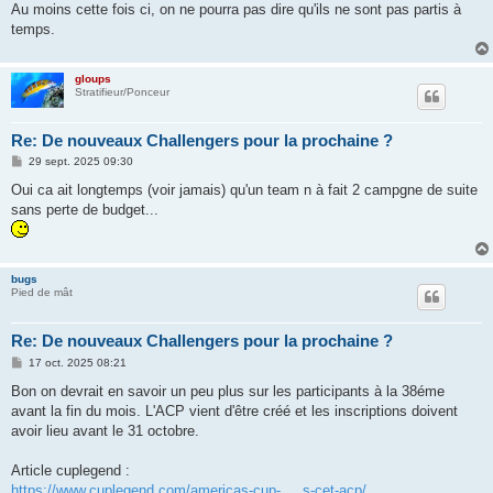
Au moins cette fois ci, on ne pourra pas dire qu'ils ne sont pas partis à
temps.
gloups
Stratifieur/Ponceur
Re: De nouveaux Challengers pour la prochaine ?
M
29 sept. 2025 09:30
e
s
Oui ca ait longtemps (voir jamais) qu'un team n à fait 2 campgne de suite
s
sans perte de budget...
a
g
e
bugs
Pied de mât
Re: De nouveaux Challengers pour la prochaine ?
M
17 oct. 2025 08:21
e
s
Bon on devrait en savoir un peu plus sur les participants à la 38éme
s
avant la fin du mois. L'ACP vient d'être créé et les inscriptions doivent
a
g
avoir lieu avant le 31 octobre.
e
Article cuplegend :
https://www.cuplegend.com/americas-cup- ... s-cet-acp/