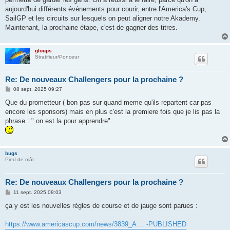
aujourd'hui différents événements pour courir, entre l'America's Cup,
SailGP et les circuits sur lesquels on peut aligner notre Akademy.
Maintenant, la prochaine étape, c'est de gagner des titres.
gloups
Stratifieur/Ponceur
Re: De nouveaux Challengers pour la prochaine ?
M
08 sept. 2025 09:27
e
s
Que du prometteur ( bon pas sur quand meme qu'ils repartent car pas
s
encore les sponsors) mais en plus c'est la premiere fois que je lis pas la
a
g
phrase : " on est la pour apprendre"..
e
bugs
Pied de mât
Re: De nouveaux Challengers pour la prochaine ?
M
11 sept. 2025 08:03
e
s
ça y est les nouvelles règles de course et de jauge sont parues :
s
a
g
https://www.americascup.com/news/3839_A ... -PUBLISHED
e