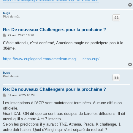
bugs
Pied de mât
Re: De nouveaux Challengers pour la prochaine ?
M
29 oct. 2025 10:28
e
s
C'était attendu, c'est confirmé, American magic ne participera pas à la
s
38éme.
a
g
e
https://www.cuplegend.com/american-magi ... ricas-cup/
bugs
Pied de mât
Re: De nouveaux Challengers pour la prochaine ?
M
01 nov. 2025 10:24
e
s
Les inscriptions à l'ACP sont maintenant terminées. Aucune diffusion
s
officielle.
a
g
Grant DALTON dit que ce sont aux équipes de faire les diffusions. Il dit
e
aussi qu'il y a entre 4 et 7 inscrits.
Selon les prédictions il y aurait : TNZ, Athena, Prada, K challenge, 1
autre défi Italien. Quid d'Alinghi qui s'est séparé de red bull ?