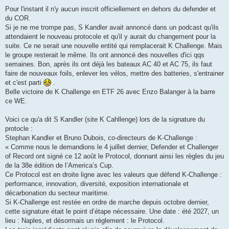
e
s
Pour l'instant il n'y aucun inscrit officiellement en dehors du defender et
s
du COR.
a
g
Si je ne me trompe pas, S Kandler avait annoncé dans un podcast qu'ils
e
attendaient le nouveau protocole et qu'il y aurait du changement pour la
suite. Ce ne serait une nouvelle entité qui remplacerait K Challenge. Mais
le groupe resterait le même. Ils ont annoncé des nouvelles d'ici qqs
semaines. Bon, après ils ont déjà les bateaux AC 40 et AC 75, ils faut
faire de nouveaux foils, enlever les vélos, mettre des batteries, s'entrainer
et c'est parti
.
Belle victoire de K Challenge en ETF 26 avec Enzo Balanger à la barre
ce WE.
Voici ce qu'a dit S Kandler (site K Cahllenge) lors de la signature du
protocle :
Stephan Kandler et Bruno Dubois, co-directeurs de K-Challenge :
« Comme nous le demandions le 4 juillet dernier, Defender et Challenger
of Record ont signé ce 12 août le Protocol, donnant ainsi les règles du jeu
de la 38e édition de l’America’s Cup.
Ce Protocol est en droite ligne avec les valeurs que défend K-Challenge :
performance, innovation, diversité, exposition internationale et
décarbonation du secteur maritime.
Si K-Challenge est restée en ordre de marche depuis octobre dernier,
cette signature était le point d’étape nécessaire. Une date : été 2027, un
lieu : Naples, et désormais un règlement : le Protocol.