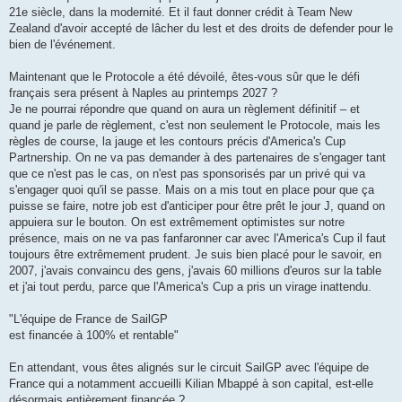
21e siècle, dans la modernité. Et il faut donner crédit à Team New
Zealand d'avoir accepté de lâcher du lest et des droits de defender pour le
bien de l'événement.
Maintenant que le Protocole a été dévoilé, êtes-vous sûr que le défi
français sera présent à Naples au printemps 2027 ?
Je ne pourrai répondre que quand on aura un règlement définitif – et
quand je parle de règlement, c'est non seulement le Protocole, mais les
règles de course, la jauge et les contours précis d'America's Cup
Partnership. On ne va pas demander à des partenaires de s'engager tant
que ce n'est pas le cas, on n'est pas sponsorisés par un privé qui va
s'engager quoi qu'il se passe. Mais on a mis tout en place pour que ça
puisse se faire, notre job est d'anticiper pour être prêt le jour J, quand on
appuiera sur le bouton. On est extrêmement optimistes sur notre
présence, mais on ne va pas fanfaronner car avec l'America's Cup il faut
toujours être extrêmement prudent. Je suis bien placé pour le savoir, en
2007, j'avais convaincu des gens, j'avais 60 millions d'euros sur la table
et j'ai tout perdu, parce que l'America's Cup a pris un virage inattendu.
"L'équipe de France de SailGP
est financée à 100% et rentable"
En attendant, vous êtes alignés sur le circuit SailGP avec l'équipe de
France qui a notamment accueilli Kilian Mbappé à son capital, est-elle
désormais entièrement financée ?