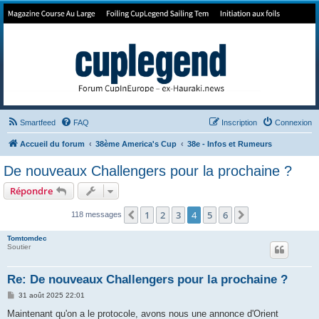
Forum de Cup In Europe
Le forum de l'America's Cup!
Smartfeed
FAQ
Inscription
Connexion
Accueil du forum
38ème America's Cup
38e - Infos et Rumeurs
De nouveaux Challengers pour la prochaine ?
Répondre
1
2
3
4
5
6
Précédent
Suivant
118 messages
Tomtomdec
Soutier
Re: De nouveaux Challengers pour la prochaine ?
M
31 août 2025 22:01
e
s
Maintenant qu'on a le protocole, avons nous une annonce d'Orient