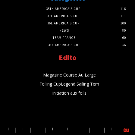
35TH AMERICA'S CUP
116
37E AMERICA'S CUP
111
36E AMERICA'S CUP
100
NEWS
80
TEAM FRANCE
60
38E AMERICA'S CUP
56
Edito
Magazine Course Au Large
Foiling CupLegend Sailing Tem
Initiation aux foils