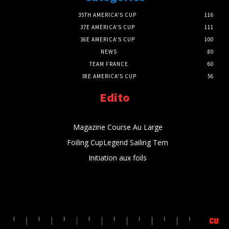
35TH AMERICA'S CUP
116
37E AMERICA'S CUP
111
36E AMERICA'S CUP
100
NEWS
80
TEAM FRANCE
60
38E AMERICA'S CUP
56
Edito
Magazine Course Au Large
Foiling CupLegend Sailing Tem
Initiation aux foils