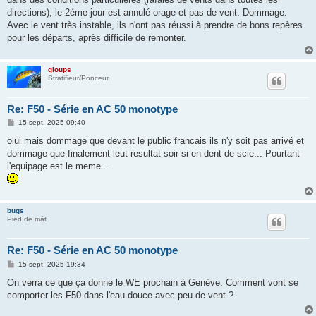
a
g
directions), le 2éme jour est annulé orage et pas de vent. Dommage.
e
Avec le vent très instable, ils n'ont pas réussi à prendre de bons repères
pour les départs, après difficile de remonter.
gloups
Stratifieur/Ponceur
Re: F50 - Série en AC 50 monotype
M
15 sept. 2025 09:40
e
s
olui mais dommage que devant le public francais ils n'y soit pas arrivé et
s
dommage que finalement leut resultat soir si en dent de scie... Pourtant
a
g
l'equipage est le meme...
e
bugs
Pied de mât
Re: F50 - Série en AC 50 monotype
M
15 sept. 2025 19:34
e
s
On verra ce que ça donne le WE prochain à Genève. Comment vont se
s
comporter les F50 dans l'eau douce avec peu de vent ?
a
g
e