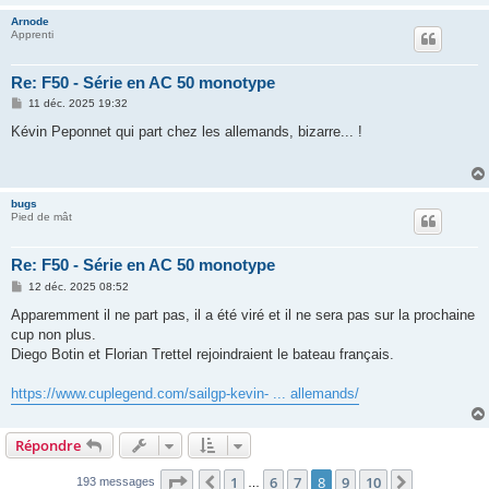
Arnode
Apprenti
Re: F50 - Série en AC 50 monotype
M
11 déc. 2025 19:32
e
s
Kévin Peponnet qui part chez les allemands, bizarre... !
s
a
g
e
bugs
Pied de mât
Re: F50 - Série en AC 50 monotype
M
12 déc. 2025 08:52
e
s
Apparemment il ne part pas, il a été viré et il ne sera pas sur la prochaine
s
cup non plus.
a
g
Diego Botin et Florian Trettel rejoindraient le bateau français.
e
https://www.cuplegend.com/sailgp-kevin- ... allemands/
Répondre
Page
8
sur
10
1
6
7
8
9
10
Précédent
Suivant
193 messages
…