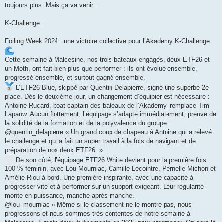
s
toujours plus. Mais ça va venir...
a
g
e
K-Challenge :
Foiling Week 2024 : une victoire collective pour l’Akademy K-Challenge
Cette semaine à Malcesine, nos trois bateaux engagés, deux ETF26 et
un Moth, ont fait bien plus que performer : ils ont évolué ensemble,
progressé ensemble, et surtout gagné ensemble.
L’ETF26 Blue, skippé par Quentin Delapierre, signe une superbe 2e
place. Dès le deuxième jour, un changement d’équipier est nécessaire :
Antoine Rucard, boat captain des bateaux de l’Akademy, remplace Tim
Lapauw. Aucun flottement, l’équipage s’adapte immédiatement, preuve de
la solidité de la formation et de la polyvalence du groupe.
@quentin_delapierre « Un grand coup de chapeau à Antoine qui a relevé
le challenge et qui a fait un super travail à la fois de navigant et de
préparation de nos deux ETF26. »
De son côté, l’équipage ETF26 White devient pour la première fois
100 % féminin, avec Lou Mourniac, Camille Lecointre, Pernelle Michon et
Amélie Riou à bord. Une première inspirante, avec une capacité à
progresser vite et à performer sur un support exigeant. Leur régularité
monte en puissance, manche après manche.
@lou_mourniac « Même si le classement ne le montre pas, nous
progressons et nous sommes très contentes de notre semaine à