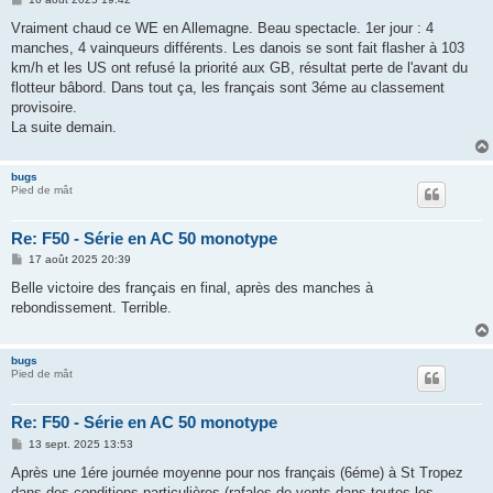
e
s
Vraiment chaud ce WE en Allemagne. Beau spectacle. 1er jour : 4
s
manches, 4 vainqueurs différents. Les danois se sont fait flasher à 103
a
g
km/h et les US ont refusé la priorité aux GB, résultat perte de l'avant du
e
flotteur bâbord. Dans tout ça, les français sont 3éme au classement
provisoire.
La suite demain.
bugs
Pied de mât
Re: F50 - Série en AC 50 monotype
M
17 août 2025 20:39
e
s
Belle victoire des français en final, après des manches à
s
rebondissement. Terrible.
a
g
e
bugs
Pied de mât
Re: F50 - Série en AC 50 monotype
M
13 sept. 2025 13:53
e
s
Après une 1ére journée moyenne pour nos français (6éme) à St Tropez
s
dans des conditions particulières (rafales de vents dans toutes les