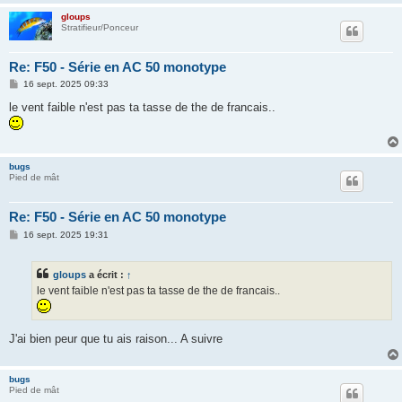
gloups
Stratifieur/Ponceur
Re: F50 - Série en AC 50 monotype
M
16 sept. 2025 09:33
e
s
le vent faible n'est pas ta tasse de the de francais..
s
a
g
e
bugs
Pied de mât
Re: F50 - Série en AC 50 monotype
M
16 sept. 2025 19:31
e
s
s
gloups
a écrit :
↑
a
g
le vent faible n'est pas ta tasse de the de francais..
e
J'ai bien peur que tu ais raison... A suivre
bugs
Pied de mât