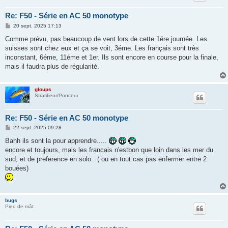
Re: F50 - Série en AC 50 monotype
M
20 sept. 2025 17:13
e
s
Comme prévu, pas beaucoup de vent lors de cette 1ére journée. Les
s
suisses sont chez eux et ça se voit, 3éme. Les français sont très
a
g
inconstant, 6éme, 11éme et 1er. Ils sont encore en course pour la finale,
e
mais il faudra plus de régularité.
gloups
Stratifieur/Ponceur
Re: F50 - Série en AC 50 monotype
M
22 sept. 2025 09:28
e
s
Bahh ils sont la pour apprendre.....
s
encore et toujours, mais les francais n'estbon que loin dans les mer du
a
g
sud, et de preference en solo.. ( ou en tout cas pas enfermer entre 2
e
bouées)
bugs
Pied de mât