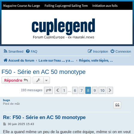
Forum de Cup In Europe
Le forum de l'America's Cup!
Smartfeed
FAQ
Inscription
Connexion
Accueil du forum
La vie sur l'eau .... y a pas qu'la Cup
Régate, voile légère, match race
F50 - Série en AC 50 monotype
Répondre
Page
8
sur
10
1
6
7
8
9
10
Précédent
Suivant
193 messages
…
bugs
Pied de mât
Re: F50 - Série en AC 50 monotype
M
30 juin 2025 15:43
e
s
Elle a quand même un peu de la gueule cette équipe, même si on en veut