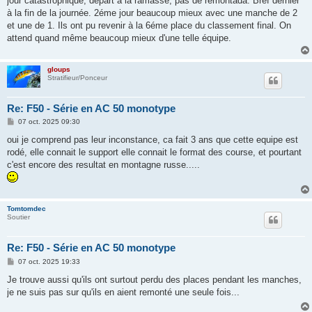
jour catastrophique, départ à la ramasse, pas de remontada. Bref dernier
a
g
à la fin de la journée. 2éme jour beaucoup mieux avec une manche de 2
e
et une de 1. Ils ont pu revenir à la 6éme place du classement final. On
attend quand même beaucoup mieux d'une telle équipe.
gloups
Stratifieur/Ponceur
Re: F50 - Série en AC 50 monotype
M
07 oct. 2025 09:30
e
s
oui je comprend pas leur inconstance, ca fait 3 ans que cette equipe est
s
rodé, elle connait le support elle connait le format des course, et pourtant
a
g
c'est encore des resultat en montagne russe.....
e
Tomtomdec
Soutier
Re: F50 - Série en AC 50 monotype
M
07 oct. 2025 19:33
e
s
Je trouve aussi qu'ils ont surtout perdu des places pendant les manches,
s
je ne suis pas sur qu'ils en aient remonté une seule fois...
a
g
e