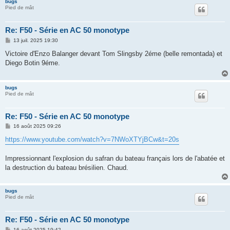
bugs
Pied de mât
Re: F50 - Série en AC 50 monotype
M
13 juil. 2025 19:30
e
s
Victoire d'Enzo Balanger devant Tom Slingsby 2éme (belle remontada) et
s
Diego Botin 9éme.
a
g
e
bugs
Pied de mât
Re: F50 - Série en AC 50 monotype
M
16 août 2025 09:26
e
s
https://www.youtube.com/watch?v=7NWoXTYjBCw&t=20s
s
a
g
Impressionnant l'explosion du safran du bateau français lors de l'abatée et
e
la destruction du bateau brésilien. Chaud.
bugs
Pied de mât
Re: F50 - Série en AC 50 monotype
M
16 août 2025 19:42