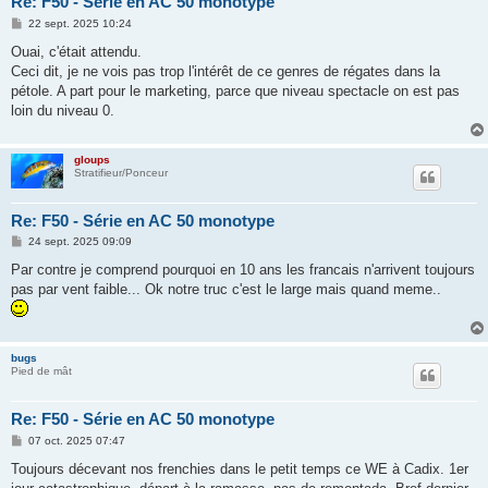
Re: F50 - Série en AC 50 monotype
M
22 sept. 2025 10:24
e
s
Ouai, c'était attendu.
s
Ceci dit, je ne vois pas trop l'intérêt de ce genres de régates dans la
a
g
pétole. A part pour le marketing, parce que niveau spectacle on est pas
e
loin du niveau 0.
gloups
Stratifieur/Ponceur
Re: F50 - Série en AC 50 monotype
M
24 sept. 2025 09:09
e
s
Par contre je comprend pourquoi en 10 ans les francais n'arrivent toujours
s
pas par vent faible... Ok notre truc c'est le large mais quand meme..
a
g
e
bugs
Pied de mât
Re: F50 - Série en AC 50 monotype
M
07 oct. 2025 07:47
e
s
Toujours décevant nos frenchies dans le petit temps ce WE à Cadix. 1er
s