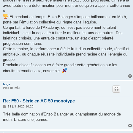
Malcesine. Il reste deux événements en 2025 pour progresser. On sera là
avec toute notre détermination pour montrer ce qu’on a appris cette année
»
Et pendant ce temps, Enzo Balanger s’impose brillamment en Moth,
porté par l’émulation collective qui règne dans l’équipe.
Ce qui fait la force de l’Akademy, ce n’est pas seulement le talent
individuel : c’est la capacité à tirer le meilleur les uns des autres. Des
briefings croisés, une entraide constante, un état d’esprit orienté
progression commune.
Cette semaine, la performance a été le fruit d’un collectif soudé, réactif et
ambitieux, où chaque réussite individuelle prend racine dans l’énergie du
groupe.
Prochain objectif : continuer à faire grandir cette génération sur les
circuits internationaux, ensemble.
bugs
Pied de mât
Re: F50 - Série en AC 50 monotype
M
13 juil. 2025 10:25
e
s
Très belle domination d'Enzo Balanger au championnat du monde de
s
moth. Encore une journée.
a
g
e