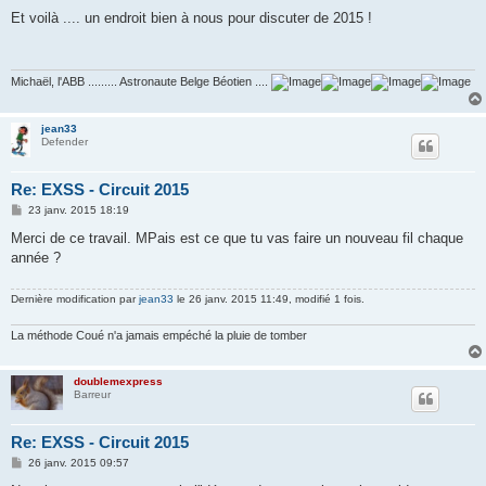
e
s
Et voilà .... un endroit bien à nous pour discuter de 2015 !
s
a
g
e
Michaël, l'ABB ......... Astronaute Belge Béotien ....
jean33
Defender
Re: EXSS - Circuit 2015
M
23 janv. 2015 18:19
e
s
Merci de ce travail. MPais est ce que tu vas faire un nouveau fil chaque
s
année ?
a
g
e
Dernière modification par
jean33
le 26 janv. 2015 11:49, modifié 1 fois.
La méthode Coué n'a jamais empéché la pluie de tomber
doublemexpress
Barreur
Re: EXSS - Circuit 2015
M
26 janv. 2015 09:57
e