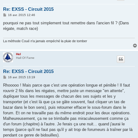
Re: EXSS - Circuit 2015
M
16 avr. 2015 12:46
e
s
pourquoi ne pas tout simplement tout remettre dans l'ancien fil ? (Dans
s
régate, match race)
a
g
e
La méthode Coué n'a jamais empéché la pluie de tomber
Hel
Hall Of Fame
Re: EXSS - Circuit 2015
M
16 avr. 2015 13:19
e
s
Rhooooo ! Mais parce que c'est une opération longue et pénible ! Il faut
s
rouvrir 2 fils dans les régates, mettre juste un message "en attente",
a
g
dupliquer tous les messages de chacun des ses sujets et les y
e
transporter (et c'est là que ça se gâte souvent, faut cliquer un tas de
bazar dans le bon sens), puis retourner effacer le sous-forum dans le
forum. Et on ne travaille pas du même endroit pour les deux opérations.
Malheureusement, ça ne se trimballe pas miraculeusement comme ça
d'un forum (chapitre) à l'autre. Je ferais ça une nuit... quand j'aurai le
temps (parce qu'il ne faut pas qu'il y ait trop de forumeurs à traîner par là
pendant ce genre de bidouilles).