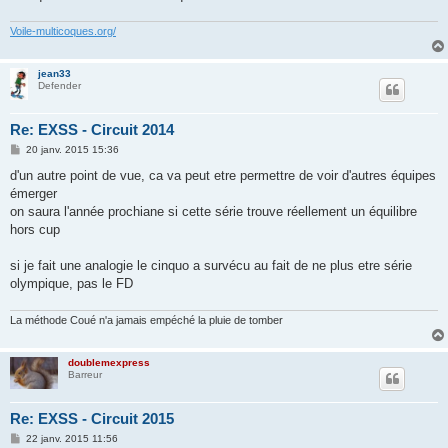
Voile-multicoques.org/
jean33
Defender
Re: EXSS - Circuit 2014
M
20 janv. 2015 15:36
e
s
d'un autre point de vue, ca va peut etre permettre de voir d'autres équipes
s
émerger
a
g
on saura l'année prochiane si cette série trouve réellement un équilibre
e
hors cup
si je fait une analogie le cinquo a survécu au fait de ne plus etre série
olympique, pas le FD
La méthode Coué n'a jamais empéché la pluie de tomber
doublemexpress
Barreur
Re: EXSS - Circuit 2015
M
22 janv. 2015 11:56