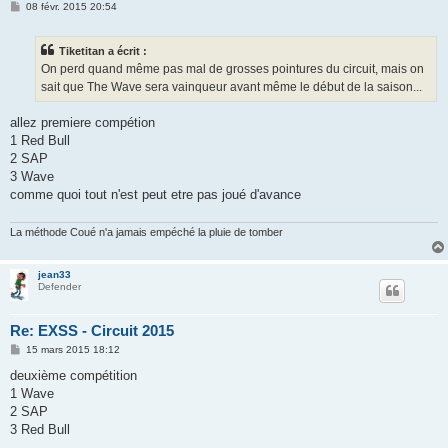
M
08 févr. 2015 20:54
e
s
s
Tiketitan a écrit :
a
g
On perd quand même pas mal de grosses pointures du circuit, mais on
e
sait que The Wave sera vainqueur avant même le début de la saison...
allez premiere compétion
1 Red Bull
2 SAP
3 Wave
comme quoi tout n'est peut etre pas joué d'avance
La méthode Coué n'a jamais empéché la pluie de tomber
jean33
Defender
Re: EXSS - Circuit 2015
M
15 mars 2015 18:12
e
s
deuxième compétition
s
1 Wave
a
g
2 SAP
e
3 Red Bull