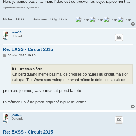
s
Non, je pense pas ...... mais l'idée est de trouver les sujet rapidement .....
s
a
le problème restant les digressions !
g
e
Michaël, l'ABB ......... Astronaute Belge Béotien ....
jean33
Defender
Re: EXSS - Circuit 2015
M
05 févr. 2015 19:30
e
s
s
Tiketitan a écrit :
a
g
On perd quand même pas mal de grosses pointures du circuit, mais on
e
sait que The Wave sera vainqueur avant même le début de la saison...
premiere journée, wave muscat prend la tete....
La méthode Coué n'a jamais empéché la pluie de tomber
jean33
Defender
Re: EXSS - Circuit 2015