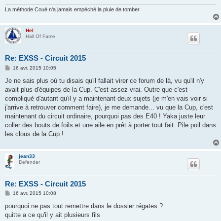
La méthode Coué n'a jamais empéché la pluie de tomber
Hel
Hall Of Fame
Re: EXSS - Circuit 2015
M
16 avr. 2015 10:05
e
s
Je ne sais plus où tu disais qu'il fallait virer ce forum de là, vu qu'il n'y
s
avait plus d'équipes de la Cup. C'est assez vrai. Outre que c'est
a
g
compliqué d'autant qu'il y a maintenant deux sujets (je m'en vais voir si
e
j'arrive à retrouver comment faire), je me demande... vu que la Cup, c'est
maintenant du circuit ordinaire, pourquoi pas des E40 ! Yaka juste leur
coller des bouts de foils et une aile en prêt à porter tout fait. Pile poil dans
les clous de la Cup !
jean33
Defender
Re: EXSS - Circuit 2015
M
16 avr. 2015 10:08
e
s
pourquoi ne pas tout remettre dans le dossier régates ?
s
quitte a ce qu'il y ait plusieurs fils
a