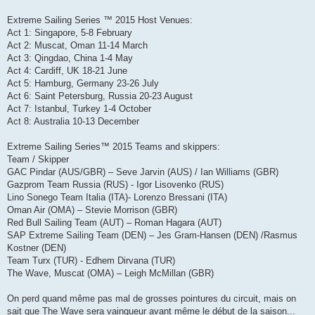
s
a
g
Extreme Sailing Series ™ 2015 Host Venues:
e
Act 1: Singapore, 5-8 February
Act 2: Muscat, Oman 11-14 March
Act 3: Qingdao, China 1-4 May
Act 4: Cardiff, UK 18-21 June
Act 5: Hamburg, Germany 23-26 July
Act 6: Saint Petersburg, Russia 20-23 August
Act 7: Istanbul, Turkey 1-4 October
Act 8: Australia 10-13 December
Extreme Sailing Series™ 2015 Teams and skippers:
Team / Skipper
GAC Pindar (AUS/GBR) – Seve Jarvin (AUS) / Ian Williams (GBR)
Gazprom Team Russia (RUS) - Igor Lisovenko (RUS)
Lino Sonego Team Italia (ITA)- Lorenzo Bressani (ITA)
Oman Air (OMA) – Stevie Morrison (GBR)
Red Bull Sailing Team (AUT) – Roman Hagara (AUT)
SAP Extreme Sailing Team (DEN) – Jes Gram-Hansen (DEN) /Rasmus
Kostner (DEN)
Team Turx (TUR) - Edhem Dirvana (TUR)
The Wave, Muscat (OMA) – Leigh McMillan (GBR)
On perd quand même pas mal de grosses pointures du circuit, mais on
sait que The Wave sera vainqueur avant même le début de la saison...