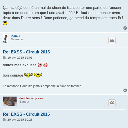
Ça m'a déjà donné un mal de chien de transporter une partie de l'ancien
topic à ce sous forum que Ludo avait créé ! Et faut recommencer avec
deux dans l'autre sens ! Donc patience, ça prend du temps ces trucs-là !
jean33
Defender
Re: EXSS - Circuit 2015
M
16 avr. 2015 15:01
e
s
toutes mes excuses
s
a
g
bon courage
e
La méthode Coué n'a jamais empéché la pluie de tomber
doublemexpress
Barreur
Re: EXSS - Circuit 2015
M
20 avr. 2015 10:28
e
s