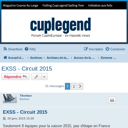
Forum de Cup In Europe
Le forum de l'America's Cup!
Smartfeed
FAQ
Inscription
Connexion
Accueil du forum
Archives
Archives de la 35ème
Autour de la Cup
Extreme Sailing Series
EXSS - Circuit 2015
Répondre
1
2
Suivant
31 messages
Tiketitan
Barreur
EXSS - Circuit 2015
M
20 janv. 2015 15:29
e
s
Seulement 8 équipes pour la saison 2015, pas d'étape en France