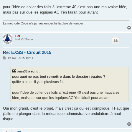
g
e
pour l'idée de coller des foils à l'extreme 40 c'est pas une mauvaise idée,
mais pas sur que les équipes AC Yen fairait pour autant
La méthode Coué n'a jamais empéché la pluie de tomber
Hel
Hall Of Fame
Re: EXSS - Circuit 2015
M
16 avr. 2015 10:11
e
s
s
jean33 a écrit :
a
g
pourquoi ne pas tout remettre dans le dossier régates ?
e
quitte a ce qu'il y ait plusieurs fils
pour l'idée de coller des foils à l'extreme 40 c'est pas une mauvaise
idée, mais pas sur que les équipes AC Yen fairait pour autant
Oui mon grand, c'est le projet, mais c'est ça qui est compliqué. ! Faut que
j'aille me plonger dans la mécanique administrative ondulatoire à haut
risque !