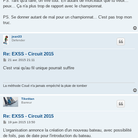
PS. Tant qu'a faire, on vire tout. En autant de morceaux que tu veux...
e
peux... Ça n'a plus trop de rapport avec le championnat.
PS. Se donner autant de mal pour un championnat... C'est pas trop mon
truc.
jean33
Defender
Re: EXSS - Circuit 2015
M
21 avr. 2015 21:11
e
s
C'est vrai qu'au fil unique pourrait suffire
s
a
g
e
La méthode Coué n'a jamais empéché la pluie de tomber
Tiketitan
Barreur
Re: EXSS - Circuit 2015
M
19 juin 2015 13:50
e
s
L'organisation annonce la création d'un nouveau bateau, avec possibilité
s
de foils, pas de date pour l'introduction du bateau.
a