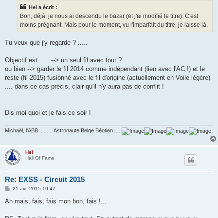
s
Hel a écrit :
a
g
Bon, déjà, je nous ai descendu le bazar (et j'ai modifié le titre). C'est
e
moins prégnant. Mais pour le moment, vu l'imparfait du titre, je laisse là.
Tu veux que j'y regarde ? .....
Objectif est ..... --> un seul fil avec tout ?
ou bien --> garder le fil 2014 comme indépendant (lien avec l'AC !) et le
reste (fil 2015) fusionné avec le fil d'origine (actuellement en Voile légère)
.... dans ce cas précis, clair qu'il n'y aura pas de conflit !
Dis moi quoi et je fais ce soir !
Michaël, l'ABB ......... Astronaute Belge Béotien ....
Hel
Hall Of Fame
Re: EXSS - Circuit 2015
M
21 avr. 2015 19:47
e
s
Ah mais, fais, fais mon bon, fais !...
s
a
g