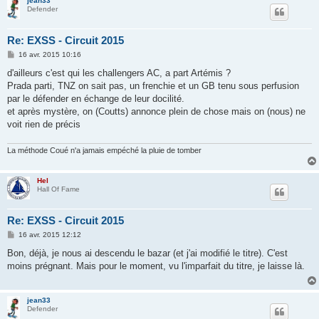
jean33
Defender
Re: EXSS - Circuit 2015
M
16 avr. 2015 10:16
e
s
d'ailleurs c'est qui les challengers AC, a part Artémis ?
s
Prada parti, TNZ on sait pas, un frenchie et un GB tenu sous perfusion
a
g
par le défender en échange de leur docilité.
e
et après mystère, on (Coutts) annonce plein de chose mais on (nous) ne
voit rien de précis
La méthode Coué n'a jamais empéché la pluie de tomber
Hel
Hall Of Fame
Re: EXSS - Circuit 2015
M
16 avr. 2015 12:12
e
s
Bon, déjà, je nous ai descendu le bazar (et j'ai modifié le titre). C'est
s
moins prégnant. Mais pour le moment, vu l'imparfait du titre, je laisse là.
a
g
e
jean33
Defender