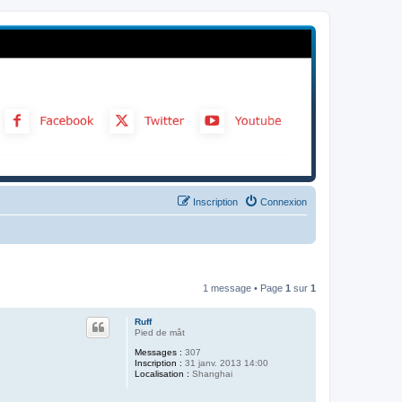
Inscription
Connexion
1 message • Page
1
sur
1
Ruff
Pied de mât
Messages :
307
Inscription :
31 janv. 2013 14:00
Localisation :
Shanghai