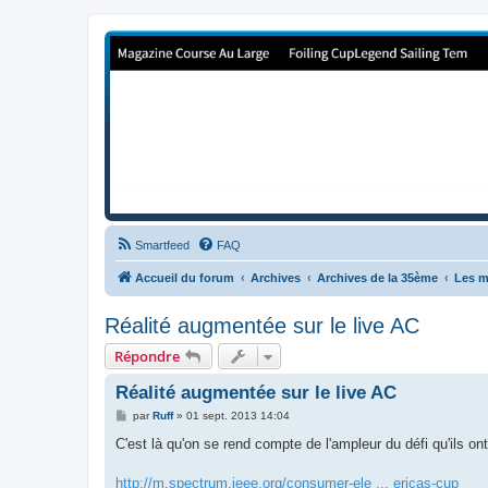
Forum de Cup In Europe
Le forum de l'America's Cup!
Smartfeed
FAQ
Accueil du forum
Archives
Archives de la 35ème
Les m
Réalité augmentée sur le live AC
Répondre
Réalité augmentée sur le live AC
M
par
Ruff
»
01 sept. 2013 14:04
e
s
C'est là qu'on se rend compte de l'ampleur du défi qu'ils o
s
a
g
http://m.spectrum.ieee.org/consumer-ele ... ericas-cup