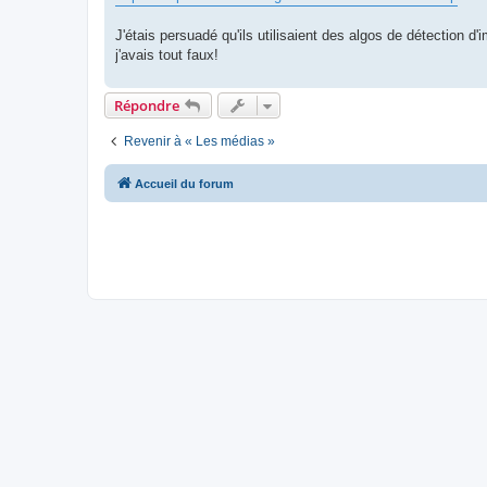
e
J'étais persuadé qu'ils utilisaient des algos de détection d
j'avais tout faux!
Répondre
Revenir à « Les médias »
Accueil du forum