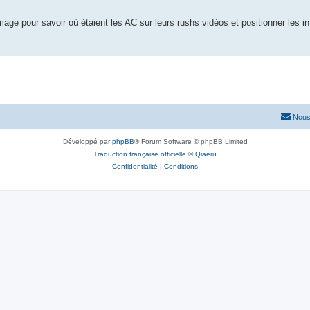
'image pour savoir où étaient les AC sur leurs rushs vidéos et positionner les i
Nous
Développé par
phpBB
® Forum Software © phpBB Limited
Traduction française officielle
©
Qiaeru
Confidentialité
|
Conditions