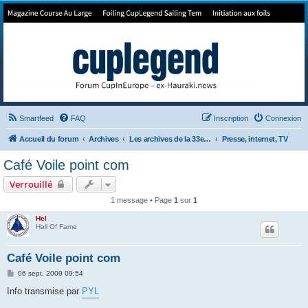
Forum de Cup In Europe
Le forum de l'America's Cup!
Smartfeed
FAQ
Inscription
Connexion
Accueil du forum
Archives
Les archives de la 33e America's Cup
Presse, internet, TV
Café Voile point com
Verrouillé
1 message • Page
1
sur
1
Hel
Hall Of Fame
Café Voile point com
M
06 sept. 2009 09:54
e
s
Info transmise par
PYL
s
a