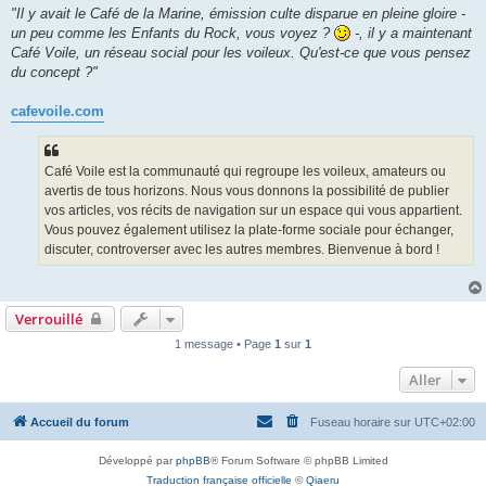
g
"Il y avait le Café de la Marine, émission culte disparue en pleine gloire -
e
un peu comme les Enfants du Rock, vous voyez ?
-, il y a maintenant
Café Voile, un réseau social pour les voileux. Qu'est-ce que vous pensez
du concept ?"
cafevoile.com
Café Voile est la communauté qui regroupe les voileux, amateurs ou
avertis de tous horizons. Nous vous donnons la possibilité de publier
vos articles, vos récits de navigation sur un espace qui vous appartient.
Vous pouvez également utilisez la plate-forme sociale pour échanger,
discuter, controverser avec les autres membres. Bienvenue à bord !
Verrouillé
1 message • Page
1
sur
1
Aller
Accueil du forum
Fuseau horaire sur
UTC+02:00
Développé par
phpBB
® Forum Software © phpBB Limited
Traduction française officielle
©
Qiaeru