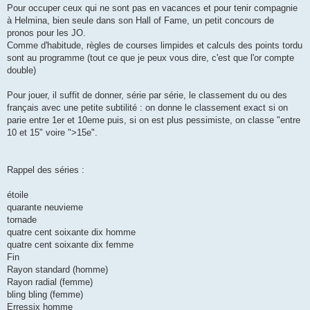
g
Pour occuper ceux qui ne sont pas en vacances et pour tenir compagnie
e
à Helmina, bien seule dans son Hall of Fame, un petit concours de
pronos pour les JO.
Comme d'habitude, règles de courses limpides et calculs des points tordu
sont au programme (tout ce que je peux vous dire, c'est que l'or compte
double)
Pour jouer, il suffit de donner, série par série, le classement du ou des
français avec une petite subtilité : on donne le classement exact si on
parie entre 1er et 10eme puis, si on est plus pessimiste, on classe "entre
10 et 15" voire ">15e".
Rappel des séries :
étoile
quarante neuvieme
tornade
quatre cent soixante dix homme
quatre cent soixante dix femme
Fin
Rayon standard (homme)
Rayon radial (femme)
bling bling (femme)
Erressix homme