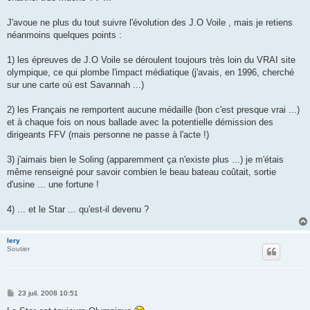
J'avoue ne plus du tout suivre l'évolution des J.O Voile , mais je retiens
néanmoins quelques points :
1) les épreuves de J.O Voile se déroulent toujours très loin du VRAI site
olympique, ce qui plombe l'impact médiatique (j'avais, en 1996, cherché
sur une carte où est Savannah ...)
2) les Français ne remportent aucune médaille (bon c'est presque vrai ...)
et à chaque fois on nous ballade avec la potentielle démission des
dirigeants FFV (mais personne ne passe à l'acte !)
3) j'aimais bien le Soling (apparemment ça n'existe plus ...) je m'étais
même renseigné pour savoir combien le beau bateau coûtait, sortie
d'usine ... une fortune !
4) ... et le Star ... qu'est-il devenu ?
lery
Soutier
M
23 juil. 2008 10:51
e
s