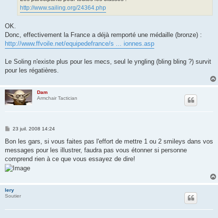
http://www.sailing.org/24364.php
OK.
Donc, effectivement la France a déjà remporté une médaille (bronze) :
http://www.ffvoile.net/equipedefrance/s ... ionnes.asp
Le Soling n'existe plus pour les mecs, seul le yngling (bling bling ?) survit
pour les régatières.
Dam
Armchair Tactician
M
23 juil. 2008 14:24
e
s
Bon les gars, si vous faites pas l'effort de mettre 1 ou 2 smileys dans vos
s
messages pour les illustrer, faudra pas vous étonner si personne
a
g
comprend rien à ce que vous essayez de dire!
e
lery
Soutier