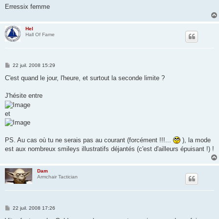
Erressix femme
Hel
Hall Of Fame
M
22 juil. 2008 15:29
e
s
C'est quand le jour, l'heure, et surtout la seconde limite ?
s
a
g
J'hésite entre
e
et
PS. Au cas où tu ne serais pas au courant (forcément !!!...
), la mode
est aux nombreux smileys illustratifs déjantés (c'est d'ailleurs épuisant !) !
Dam
Armchair Tactician
M
22 juil. 2008 17:26
e