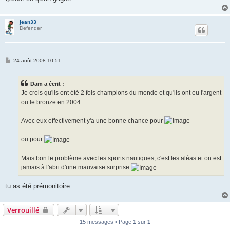
jean33
Defender
M
24 août 2008 10:51
e
s
s
Dam a écrit :
a
g
Je crois qu'ils ont été 2 fois champions du monde et qu'ils ont eu l'argent
e
ou le bronze en 2004.
Avec eux effectivement y'a une bonne chance pour
ou pour
Mais bon le problème avec les sports nautiques, c'est les aléas et on est
jamais à l'abri d'une mauvaise surprise
tu as été prémonitoire
Verrouillé
15 messages • Page
1
sur
1