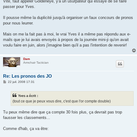
s
Vite, faut appeler Goldeneye, y'a un usurpateur qui essaye de se faire
s
passer pour Yves.
a
g
e
Il pousse même la duplicité jusqu'à organiser un faux concours de pronos
pour nous leurrer.
Mais on me la fait pas à moi, le vrai Yves il a même pas répondu aux e-
mails que je lui avais envoyés à propos de la journée mini-ji qu'on avait
voulu faire en juin, alors j'imagine bien qu'il a pas l'intention de revenir!
Dam
Armchair Tactician
Re: Les pronos des JO
M
22 juil. 2008 17:31
e
s
s
Yves a écrit :
a
g
(tout ce que je peux vous dire, c'est que l'or compte double)
e
Tu peux même dire que ça compte 30 fois plus, ça devrait pas trop
fausser les classements...
Comme d'hab, ça va être: