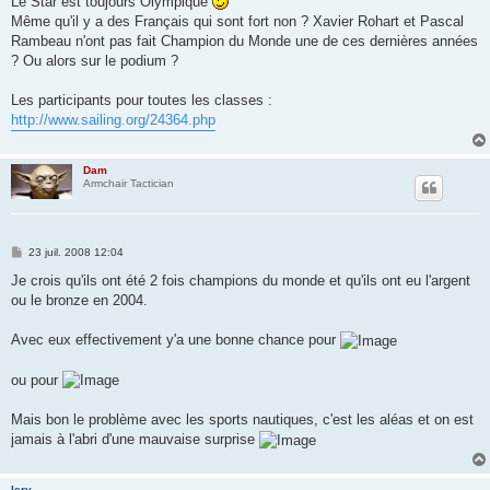
Le Star est toujours Olympique
s
Même qu'il y a des Français qui sont fort non ? Xavier Rohart et Pascal
a
g
Rambeau n'ont pas fait Champion du Monde une de ces dernières années
e
? Ou alors sur le podium ?
Les participants pour toutes les classes :
http://www.sailing.org/24364.php
Dam
Armchair Tactician
M
23 juil. 2008 12:04
e
s
Je crois qu'ils ont été 2 fois champions du monde et qu'ils ont eu l'argent
s
ou le bronze en 2004.
a
g
e
Avec eux effectivement y'a une bonne chance pour
ou pour
Mais bon le problème avec les sports nautiques, c'est les aléas et on est
jamais à l'abri d'une mauvaise surprise
lery