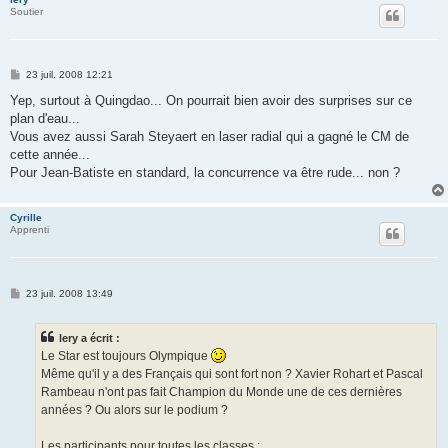
Soutier
M
23 juil. 2008 12:21
e
s
Yep, surtout à Quingdao... On pourrait bien avoir des surprises sur ce
s
plan d'eau...
a
g
Vous avez aussi Sarah Steyaert en laser radial qui a gagné le CM de
e
cette année...
Pour Jean-Batiste en standard, la concurrence va être rude... non ?
Cyrille
Apprenti
M
23 juil. 2008 13:49
e
s
s
lery a écrit :
a
g
Le Star est toujours Olympique
e
Même qu'il y a des Français qui sont fort non ? Xavier Rohart et Pascal
Rambeau n'ont pas fait Champion du Monde une de ces dernières
années ? Ou alors sur le podium ?
Les participants pour toutes les classes :