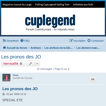
Forum de Cup In Europe
Le forum de l'America's Cup!
Smartfeed
FAQ
Inscription
Connexion
Accueil du forum
Archives
Les archives de la 32e America's Cup
Les derniers matchs de la 32e + les jeux
Les pronos des JO
Verrouillé
15 messages • Page
1
sur
1
Yves
Comité de Course
Les pronos des JO
M
22 juil. 2008 13:11
e
s
SPECIAL ETE
s
a