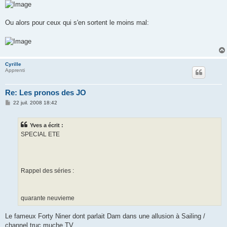
Ou alors pour ceux qui s'en sortent le moins mal:
Cyrille
Apprenti
Re: Les pronos des JO
M
22 juil. 2008 18:42
e
s
s
Yves a écrit :
a
g
SPECIAL ETE
e
Rappel des séries :
quarante neuvieme
Le fameux Forty Niner dont parlait Dam dans une allusion à Sailing /
channel truc muche TV ...