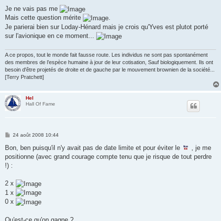
e
s
Je ne vais pas me
s
Mais cette question mérite
.
a
g
Je parierai bien sur Loday-Hénard mais je crois qu'Yves est plutot porté
e
sur l'avionique en ce moment...
A ce propos, tout le monde fait fausse route. Les individus ne sont pas spontanément
des membres de l’espèce humaine à jour de leur cotisation, Sauf biologiquement. Ils ont
besoin d'être projetés de droite et de gauche par le mouvement brownien de la société...
[Terry Pratchett]
Hel
Hall Of Fame
M
24 août 2008 10:44
e
s
Bon, ben puisqu'il n'y avait pas de date limite et pour éviter le
, je me
s
positionne (avec grand courage compte tenu que je risque de tout perdre
a
g
!) :
e
2 x
1 x
0 x
Qu'est-ce qu'on gagne ?