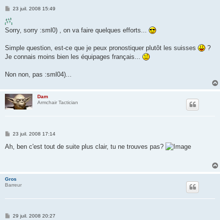
M
23 juil. 2008 15:49
e
s
s
Sorry, sorry :sml0) , on va faire quelques efforts...
a
g
e
Simple question, est-ce que je peux pronostiquer plutôt les suisses
?
Je connais moins bien les équipages français...
Non non, pas :sml04)...
Dam
Armchair Tactician
M
23 juil. 2008 17:14
e
s
Ah, ben c'est tout de suite plus clair, tu ne trouves pas?
s
a
g
e
Gros
Barreur
M
29 juil. 2008 20:27