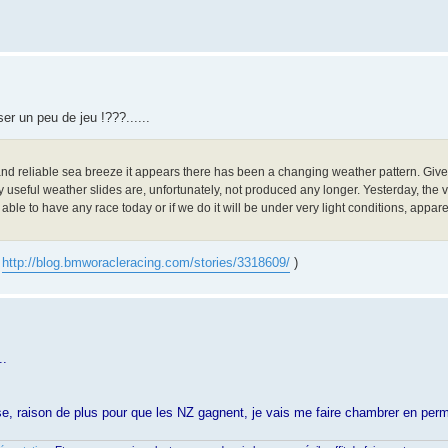
er un peu de jeu !???......
d reliable sea breeze it appears there has been a changing weather pattern. Given
y useful weather slides are, unfortunately, not produced any longer. Yesterday, the
 able to have any race today or if we do it will be under very light conditions, appa
e
http://blog.bmworacleracing.com/stories/3318609/
)
..
se, raison de plus pour que les NZ gagnent, je vais me faire chambrer en pe