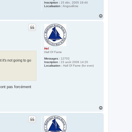
Inscription :
15 déc. 2005 19:44
Localisation :
Angoulême
H
a
u
t
Hel
Hall Of Fame
Messages :
12703
it's not going to go
Inscription :
23 août 2006 14:20
Localisation :
Hall Of Fame (for ever)
 sont pas forcément
H
a
u
t