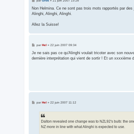
M
par
Gros
»
21 juin 2007 15:26
e
s
Non Helmina. Ce ne sont pas trois mots rapportés par des j
s
Alinghi, Alinghi, Alinghi.
a
g
e
Allez la Suisse!
M
par
Hel
»
22 juin 2007 09:34
e
s
Je ne sais pas ce qu'Alinghi voulait tricoter avec son nou
s
dernière interprétation qui vient de sortir ! Et un xxxxièm
a
g
e
M
par
Hel
»
22 juin 2007 11:12
e
s
s
a
g
Dalton revealed one change was to NZL92's bulb: the one
e
NZ more in line with what Alinghi is expected to use.