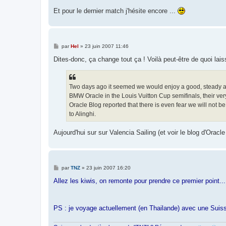
Et pour le dernier match j'hésite encore ...
M
par
Hel
»
23 juin 2007 11:46
e
s
Dites-donc, ça change tout ça ! Voilà peut-être de quoi laiss
s
a
g
e
Two days ago it seemed we would enjoy a good, steady an
BMW Oracle in the Louis Vuitton Cup semifinals, their ver
Oracle Blog reported that there is even fear we will not be
to Alinghi.
Aujourd'hui sur sur Valencia Sailing (et voir le blog d'Oracl
M
par
TNZ
»
23 juin 2007 16:20
e
s
Allez les kiwis, on remonte pour prendre ce premier point...
s
a
g
e
PS : je voyage actuellement (en Thailande) avec une Suis