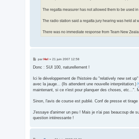
The regatta measurer has not allowed them to be used in
The radio station said a regatta jury hearing was held at
There was no immediate response from Team New Zealand
M
par
Hel
»
21 juin 2007 12:58
e
s
Donc : SUI 100, naturellement !
s
a
g
Ici le développement de l'histoire du "relatively new set up
e
avec la jauge... (Ils attendent une nouvelle interprétation.)
maintenant, si ce n'est pour planquer des choses, etc...". M
Sinon, l'avis de course est publié. Conf de presse et tirage
J'essaye d'animer un peu ! Mais je n'ai pas beaucoup de s
question intéressante !