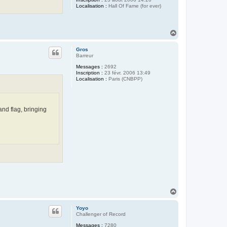
Localisation :
Hall Of Fame (for ever)
H
a
u
Gros
t
Barreur
Messages :
2692
Inscription :
23 févr. 2006 13:49
Localisation :
Paris (CNBPP)
nd flag, bringing
H
a
u
Yoyo
t
Challenger of Record
Messages :
7280