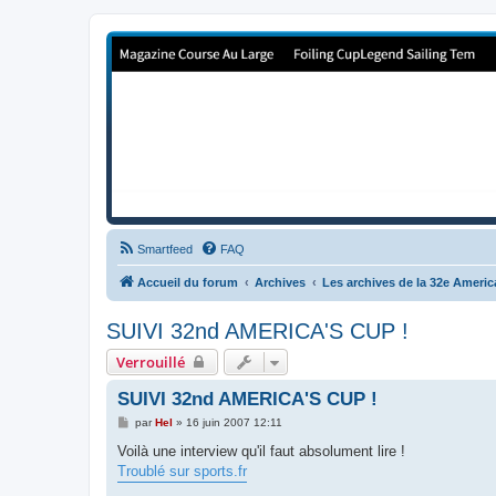
Forum de Cup In Europe
Le forum de l'America's Cup!
Smartfeed
FAQ
Accueil du forum
Archives
Les archives de la 32e Ameri
SUIVI 32nd AMERICA'S CUP !
Verrouillé
SUIVI 32nd AMERICA'S CUP !
M
par
Hel
»
16 juin 2007 12:11
e
s
Voilà une interview qu'il faut absolument lire !
s
Troublé sur sports.fr
a
g