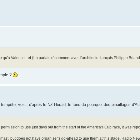
lle qu'à Valence - et j'en parlais récemment avec l'architecte français Philippe Brian
emple ?
 tempête, voici, d'après le NZ Herald, le fond du pourquoi des pinaillages d'Al
ermission to use just days out from the start of the America's Cup race, it was repo
 mast, but does not have organiser's go-ahead to use them at this stage, Radio Ne