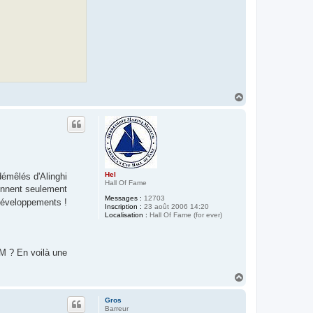
H
a
u
t
Hel
 démêlés d'Alinghi
Hall Of Fame
rennent seulement
Messages :
12703
s développements !
Inscription :
23 août 2006 14:20
Localisation :
Hall Of Fame (for ever)
SM ? En voilà une
H
a
u
Gros
t
Barreur