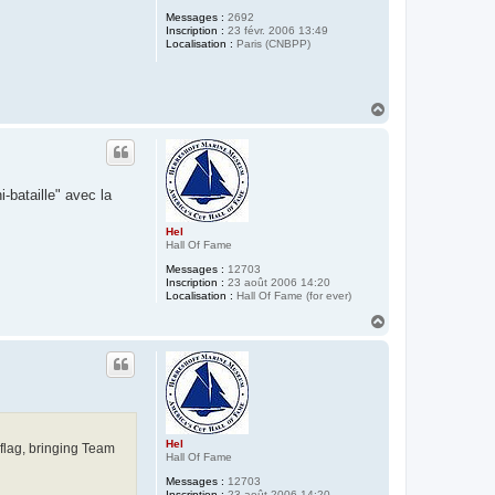
Messages :
2692
Inscription :
23 févr. 2006 13:49
Localisation :
Paris (CNBPP)
H
a
u
t
-bataille" avec la
Hel
Hall Of Fame
Messages :
12703
Inscription :
23 août 2006 14:20
Localisation :
Hall Of Fame (for ever)
H
a
u
t
Hel
flag, bringing Team
Hall Of Fame
Messages :
12703
Inscription :
23 août 2006 14:20