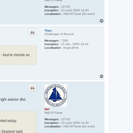
Hall Of Fame
Messages :
12703
Inscription :
23 août 2006 14:20
Localisation :
Hall Of Fame (for ever)
H
a
u
Yoyo
t
Challenger of Record
Messages :
7280
Inscription :
15 déc. 2005 19:44
Localisation :
Angoulême
d - tout le monde se
H
a
u
t
inghi autour des
Hel
Hall Of Fame
Messages :
12703
rted today.
Inscription :
23 août 2006 14:20
Localisation :
Hall Of Fame (for ever)
w Zealand said.