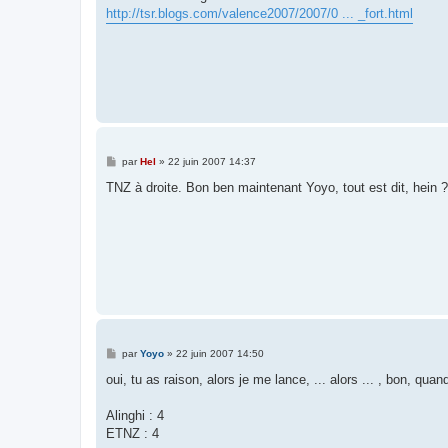
s
http://tsr.blogs.com/valence2007/2007/0 ... _fort.html
a
g
e
M
par
Hel
»
22 juin 2007 14:37
e
s
TNZ à droite. Bon ben maintenant Yoyo, tout est dit, hein ?
s
a
g
e
M
par
Yoyo
»
22 juin 2007 14:50
e
s
oui, tu as raison, alors je me lance, ... alors ... , bon, quand 
s
a
g
Alinghi : 4
e
ETNZ : 4