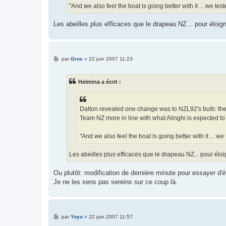
"And we also feel the boat is going better with it ... we te
Les abeilles plus efficaces que le drapeau NZ... pour éloig
M
par
Gros
»
22 juin 2007 11:23
e
s
s
Helmina a écrit :
a
g
e
Dalton revealed one change was to NZL92's bulb: the 
Team NZ more in line with what Alinghi is expected to
"And we also feel the boat is going better with it ... w
Les abeilles plus efficaces que le drapeau NZ... pour éloi
Ou plutôt: modification de dernière minute pour essayer d'év
Je ne les sens pas sereins sur ce coup là.
M
par
Yoyo
»
22 juin 2007 11:57
e