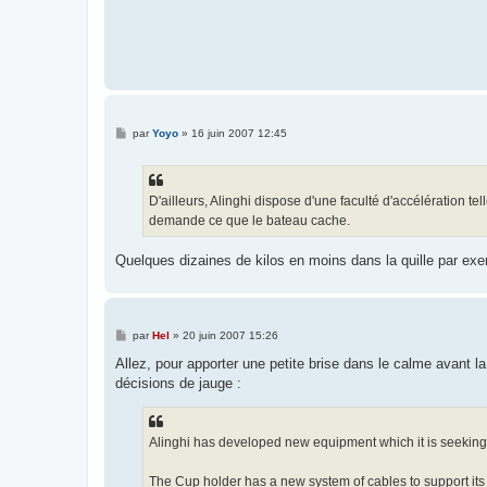
e
M
par
Yoyo
»
16 juin 2007 12:45
e
s
s
a
g
D'ailleurs, Alinghi dispose d'une faculté d'accélération te
e
demande ce que le bateau cache.
Quelques dizaines de kilos en moins dans la quille par ex
M
par
Hel
»
20 juin 2007 15:26
e
s
Allez, pour apporter une petite brise dans le calme avant la
s
décisions de jauge :
a
g
e
Alinghi has developed new equipment which it is seeking p
The Cup holder has a new system of cables to support its