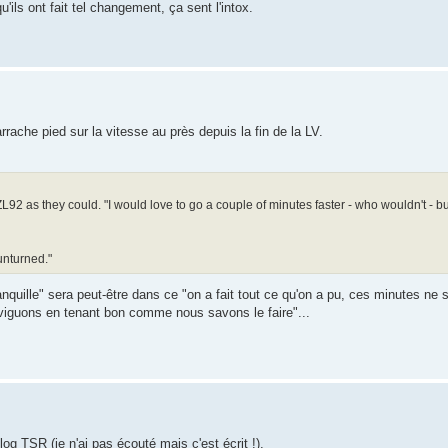
'ils ont fait tel changement, ça sent l'intox.
rache pied sur la vitesse au près depuis la fin de la LV.
 as they could. "I would love to go a couple of minutes faster - who wouldn't - but 
unturned."
anquille" sera peut-être dans ce "on a fait tout ce qu'on a pu, ces minutes ne
naviguons en tenant bon comme nous savons le faire"...
g TSR (je n'ai pas écouté mais c'est écrit !).