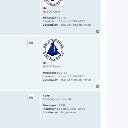
Hel
Hall Of Fame
Messages :
12703
Inscription :
23 août 2006 14:20
Localisation :
Hall Of Fame (for ever)
H
a
u
t
Hel
Hall Of Fame
Messages :
12703
Inscription :
23 août 2006 14:20
Localisation :
Hall Of Fame (for ever)
H
a
u
Yoyo
t
Challenger of Record
Messages :
7280
Inscription :
15 déc. 2005 19:44
Localisation :
Angoulême