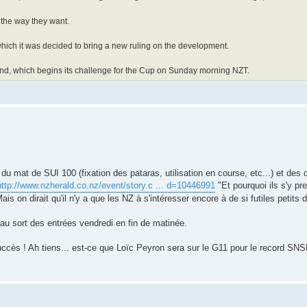
 the way they want.
 which it was decided to bring a new ruling on the development.
, which begins its challenge for the Cup on Sunday morning NZT.
" du mat de SUI 100 (fixation des pataras, utilisation en course, etc...) et des
http://www.nzherald.co.nz/event/story.c ... d=10446991
"Et pourquoi ils s'y p
ais on dirait qu'il n'y a que les NZ à s'intéresser encore à de si futiles petit
 au sort des entrées vendredi en fin de matinée.
uccès ! Ah tiens... est-ce que Loïc Peyron sera sur le G11 pour le record SN