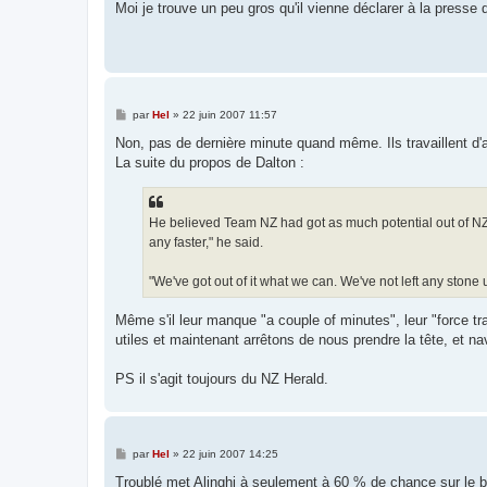
s
Moi je trouve un peu gros qu'il vienne déclarer à la presse qu
s
a
g
e
M
par
Hel
»
22 juin 2007 11:57
e
s
Non, pas de dernière minute quand même. Ils travaillent d'ar
s
La suite du propos de Dalton :
a
g
e
He believed Team NZ had got as much potential out of NZL92
any faster," he said.
"We've got out of it what we can. We've not left any stone 
Même s'il leur manque "a couple of minutes", leur "force tr
utiles et maintenant arrêtons de nous prendre la tête, et 
PS il s'agit toujours du NZ Herald.
M
par
Hel
»
22 juin 2007 14:25
e
s
Troublé met Alinghi à seulement à 60 % de chance sur le blo