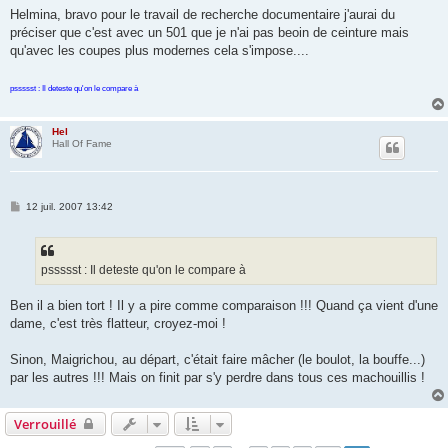
e
Helmina, bravo pour le travail de recherche documentaire j'aurai du
préciser que c'est avec un 501 que je n'ai pas beoin de ceinture mais
qu'avec les coupes plus modernes cela s'impose....
pssssst : Il deteste qu'on le compare à
Hel
Hall Of Fame
M
12 juil. 2007 13:42
e
s
s
a
g
pssssst : Il deteste qu'on le compare à
e
Ben il a bien tort ! Il y a pire comme comparaison !!! Quand ça vient d'une
dame, c'est très flatteur, croyez-moi !
Sinon, Maigrichou, au départ, c'était faire mâcher (le boulot, la bouffe...)
par les autres !!! Mais on finit par s'y perdre dans tous ces machouillis !
Verrouillé