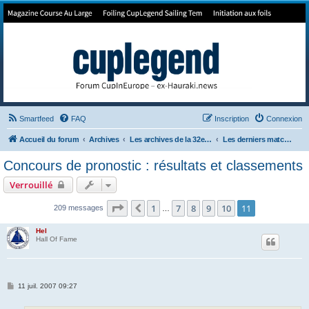
Forum de Cup In Europe
Le forum de l'America's Cup!
Smartfeed
FAQ
Inscription
Connexion
Accueil du forum
Archives
Les archives de la 32e America's Cup
Les derniers matchs de la 32e + les jeux
Concours de pronostic : résultats et classements
Verrouillé
Page
11
sur
11
1
7
8
9
10
11
Précédent
209 messages
…
Hel
Hall Of Fame
M
11 juil. 2007 09:27
e
s