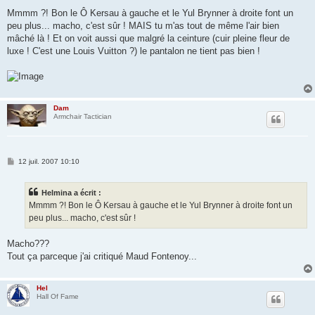
Mmmm ?! Bon le Ô Kersau à gauche et le Yul Brynner à droite font un
peu plus... macho, c'est sûr ! MAIS tu m'as tout de même l'air bien
mâché là ! Et on voit aussi que malgré la ceinture (cuir pleine fleur de
luxe ! C'est une Louis Vuitton ?) le pantalon ne tient pas bien !
Dam
Armchair Tactician
M
12 juil. 2007 10:10
e
s
s
Helmina a écrit :
a
g
Mmmm ?! Bon le Ô Kersau à gauche et le Yul Brynner à droite font un
e
peu plus... macho, c'est sûr !
Macho???
Tout ça parceque j'ai critiqué Maud Fontenoy...
Hel
Hall Of Fame