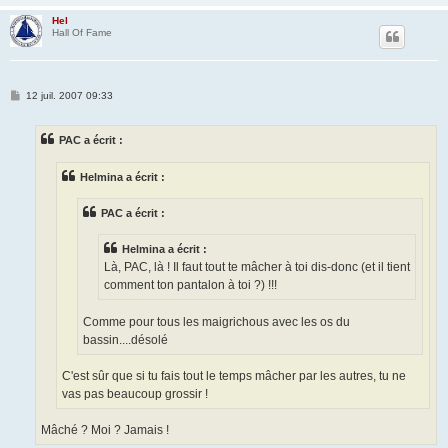
Hel
Hall Of Fame
M
12 juil. 2007 09:33
e
s
s
PAC a écrit :
a
g
e
Helmina a écrit :
PAC a écrit :
Helmina a écrit :
Là, PAC, là ! Il faut tout te mâcher à toi dis-donc (et il tient
comment ton pantalon à toi ?) !!!
Comme pour tous les maigrichous avec les os du
bassin....désolé
C'est sûr que si tu fais tout le temps mâcher par les autres, tu ne
vas pas beaucoup grossir !
Mâché ? Moi ? Jamais !