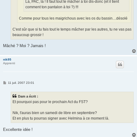
Là, PAC, là ! Il faut tout te mâcher à toi dis-donc (et il tient
comment ton pantalon à toi ?) !!!
Comme pour tous les maigrichous avec les os du bassin....désolé
C'est sûr que si tu fais tout le temps mâcher par les autres, tu ne vas pas
beaucoup grossir !
Mâché ? Moi ? Jamais !
nik95
Apprenti
M
11 juil. 2007 23:01
e
s
s
Dam a écrit :
a
g
Et pourquoi pas pour le prochain Act du FST?
e
Nik, t'auras bien un samedi de libre en septembre?
Et en plus tu pourras signer avec Helmina à ce moment là.
Excellente idée !