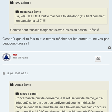
s
PAC a écrit :
a
g
e
Helmina a écrit :
Là, PAC, là ! Il faut tout te mâcher à toi dis-donc (et il tient comment
ton pantalon à toi ?) !!!
Comme pour tous les maigrichous avec les os du bassin....désolé
C'est sûr que si tu fais tout le temps mâcher par les autres, tu ne vas pas
beaucoup grossir !
Hel
Hall Of Fame
M
11 juil. 2007 09:31
e
s
s
Dam a écrit :
a
g
e
nik95 a écrit :
Concernant le prix de deuxième je le refuse tout de même, je n'ai
fréquenté ce forum que trop tardivement pour le mériter. Je
propose donc de le remettre en jeu à travers un prochain concours
de pronostics (si PAC est d'accord bien évidemment). Dès que je