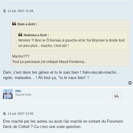
M
12 juil. 2007 11:09
e
s
s
Dam a écrit :
a
g
e
Helmina a écrit :
Mmmm ?! Bon le Ô Kersau à gauche et le Yul Brynner à droite font
un peu plus... macho, c'est sûr !
Macho???
Tout ça parceque j'ai critiqué Maud Fontenoy...
Dam, c'est dans tes gênes et tu le sais bien ! Italo-rascalo-macho...
rigolo, malaudos... ! Ah tout ça, "tu le vaux bien" !
PAC
Grand-Voile
M
12 juil. 2007 12:50
e
s
Etre maché par les autres ou avoir l'air maché en sortant du Forumers
s
Deck de Créteil ? Ca c'est une vraie question.
a
g