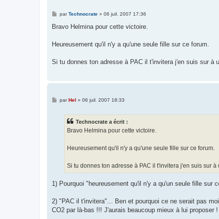
M
par
Technocrate
»
06 juil. 2007 17:36
e
s
Bravo Helmina pour cette victoire.
s
a
g
Heureusement qu'il n'y a qu'une seule fille sur ce forum.
e
Si tu donnes ton adresse à PAC il t'invitera j'en suis sur à
M
par
Hel
»
06 juil. 2007 18:33
e
s
s
Technocrate a écrit :
a
g
Bravo Helmina pour cette victoire.
e
Heureusement qu'il n'y a qu'une seule fille sur ce forum.
Si tu donnes ton adresse à PAC il t'invitera j'en suis sur 
1) Pourquoi "heureusement qu'il n'y a qu'un seule fille sur 
2) "PAC il t'invitera"... Ben et pourquoi ce ne serait pas m
CO2 par là-bas !!! J'aurais beaucoup mieux à lui proposer !