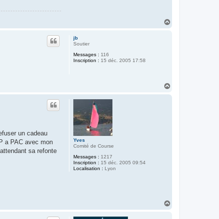
H
a
u
jb
t
Soutier
Messages :
116
Inscription :
15 déc. 2005 17:58
H
a
u
t
refuser un cadeau
Yves
n MP a PAC avec mon
Comité de Course
attendant sa refonte
Messages :
1217
Inscription :
15 déc. 2005 09:54
Localisation :
Lyon
H
a
u