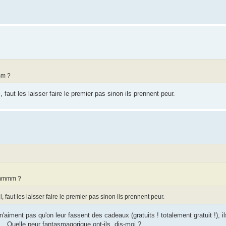
mm ?
 faut les laisser faire le premier pas sinon ils prennent peur.
, mmmm ?
, faut les laisser faire le premier pas sinon ils prennent peur.
ls n'aiment pas qu'on leur fassent des cadeaux (gratuits ! totalement gratuit !), 
is... Quelle peur fantasmagorique ont-ils, dis-moi ?