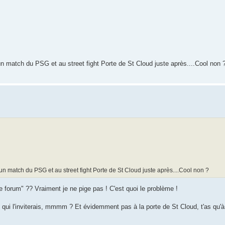
 un match du PSG et au street fight Porte de St Cloud juste après....Cool non 
à un match du PSG et au street fight Porte de St Cloud juste après....Cool non ?
ce forum" ?? Vraiment je ne pige pas ! C'est quoi le problème !
oi qui l'inviterais, mmmm ? Et évidemment pas à la porte de St Cloud, t'as qu'à 