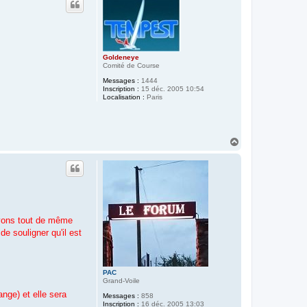
t
Goldeneye
Comité de Course
Messages :
1444
Inscription :
15 déc. 2005 10:54
Localisation :
Paris
H
a
u
t
avons tout de même
e souligner qu'il est
PAC
Grand-Voile
nge) et elle sera
Messages :
858
Inscription :
16 déc. 2005 13:03