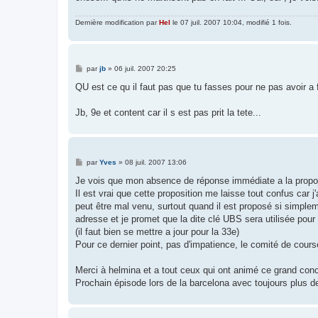
Dernière modification par
Hel
le 07 juil. 2007 10:04, modifié 1 fois.
M
par
jb
»
06 juil. 2007 20:25
e
s
QU est ce qu il faut pas que tu fasses pour ne pas avoir a f
s
a
g
Jb, 9e et content car il s est pas prit la tete...
e
M
par
Yves
»
08 juil. 2007 13:06
e
s
Je vois que mon absence de réponse immédiate a la proposi
s
Il est vrai que cette proposition me laisse tout confus car
a
g
peut être mal venu, surtout quand il est proposé si simpl
e
adresse et je promet que la dite clé UBS sera utilisée pou
(il faut bien se mettre a jour pour la 33e)
Pour ce dernier point, pas d'impatience, le comité de course 
Merci à helmina et a tout ceux qui ont animé ce grand con
Prochain épisode lors de la barcelona avec toujours plus d