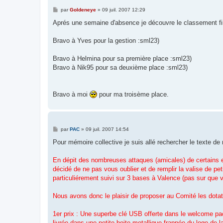
M
par
Goldeneye
»
09 juil. 2007 12:29
e
s
Aprés une semaine d'absence je découvre le classement fi
s
a
g
Bravo à Yves pour la gestion :sml23)
e
Bravo à Helmina pour sa première place :sml23)
Bravo à Nik95 pour sa deuxième place :sml23)
Bravo à moi
pour ma troisème place.
M
par
PAC
»
09 juil. 2007 14:54
e
s
Pour mémoire collective je suis allé rechercher le texte de
s
a
g
En dépit des nombreuses attaques (amicales) de certains e
e
décidé de ne pas vous oublier et de remplir la valise de pe
particuliérement suivi sur 3 bases à Valence (pas sur que v
Nous avons donc le plaisir de proposer au Comité les dotat
1er prix : Une superbe clé USB offerte dans le welcome pack
livrée dans une petite boite metallique frappée du logo de 