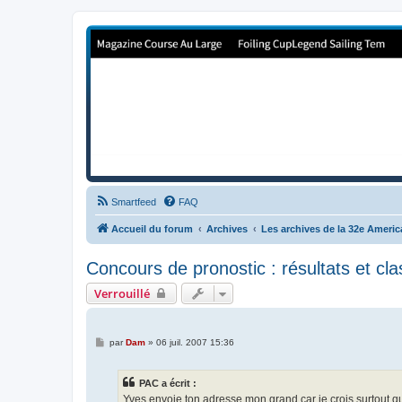
Forum de Cup In Europe
Le forum de l'America's Cup!
Smartfeed
FAQ
Accueil du forum
Archives
Les archives de la 32e Ameri
Concours de pronostic : résultats et c
Verrouillé
M
par
Dam
»
06 juil. 2007 15:36
e
s
s
PAC a écrit :
a
g
Yves envoie ton adresse mon grand car je crois surtout qu