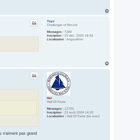
H
a
u
Yoyo
t
Challenger of Record
Messages :
7280
Inscription :
15 déc. 2005 19:44
Localisation :
Angoulême
H
a
u
t
Hel
Hall Of Fame
Messages :
12703
Inscription :
23 août 2006 14:20
Localisation :
Hall Of Fame (for ever)
ils n'aiment pas grand