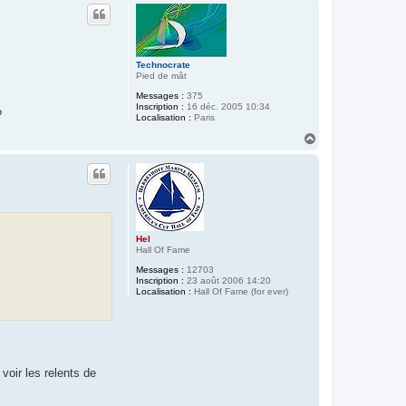
u
t
Technocrate
Pied de mât
Messages :
375
Inscription :
16 déc. 2005 10:34
?
Localisation :
Paris
H
a
u
t
Hel
Hall Of Fame
Messages :
12703
Inscription :
23 août 2006 14:20
Localisation :
Hall Of Fame (for ever)
voir les relents de