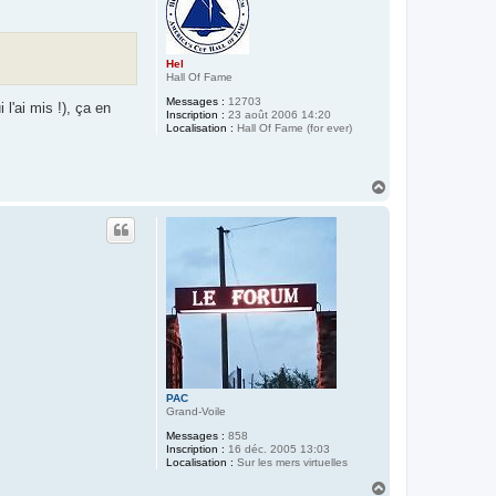
Hel
Hall Of Fame
Messages :
12703
l'ai mis !), ça en
Inscription :
23 août 2006 14:20
Localisation :
Hall Of Fame (for ever)
H
a
u
t
PAC
Grand-Voile
Messages :
858
Inscription :
16 déc. 2005 13:03
Localisation :
Sur les mers virtuelles
H