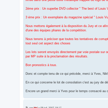
2éme prix : Un superbe DVD collector " The best of Louis Vu
3 éme prix : Un exemplaire du magazine spécial " Louis V
Nous mettons également à la disposition du Jury et ce afin
d'une des équipes phares de la compétition.
Nous tenons à préciser que toutes les tentatives de corru
tout seul cet aspect des choses
Les lots seront envoyés directement par voie postale sur or
par MP suite à la proclamation des résultats.
Bon pronostics à tous.
Donc et compte tenu de ce qui précéde, merci à Yves, Nik9
En ce qui concerne le lot de consolation c'est au jury de dé
Encore un grand merci à Yves pour le temps consacré au co
M
par
Hel
»
09 juil. 2007 19:17