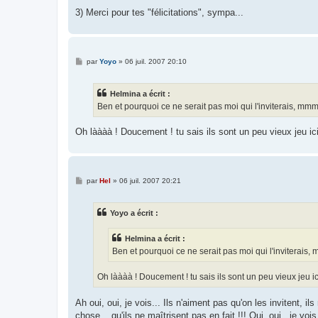
3) Merci pour tes "félicitations", sympa...
M
par
Yoyo
»
06 juil. 2007 20:10
e
s
s
Helmina a écrit :
a
g
Ben et pourquoi ce ne serait pas moi qui l'inviterais, mm
e
Oh làààà ! Doucement ! tu sais ils sont un peu vieux jeu ici,
M
par
Hel
»
06 juil. 2007 20:21
e
s
s
Yoyo a écrit :
a
g
e
Helmina a écrit :
Ben et pourquoi ce ne serait pas moi qui l'inviterais
Oh làààà ! Doucement ! tu sais ils sont un peu vieux jeu ici
Ah oui, oui, je vois... Ils n'aiment pas qu'on les invitent, i
chose... qu'ils ne maîtrisent pas en fait !!! Oui, oui , je vo