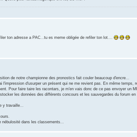
iler ton adresse a PAC...tu es meme obligée de refiler ton lot....
tion de notre championne des pronostics fait couler beaucoup d'encre...
 j'ai l'impression d'usurper un présent qui ne me revient pas. En même temps, 
ement. Pour faire taire les racontars, je m'en vais donc de ce pas envoyer u
r stocker les données des différents concours et les sauvegardes du forum en 
y travaille...
cours.
e nébulosité dans les classements...