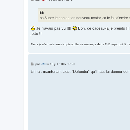
e
s
s
a
g
ps Super le non de ton nouveau avatar, ca le fait d'ecrire a
e
Je n'avais pas vu !!!!
Bon, ce cadeau-là je prends !!! 
jette !!!
Tiens je m'en vais aussi copier/coller ce message dans THE topic qui fit ma
M
par
PAC
»
10 juil. 2007 17:26
e
s
En fait maintenant c'est "Defender" qu'il faut lui donner co
s
a
g
e