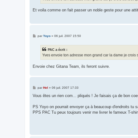
e
Et voila comme on fait passer un noble geste pour une atti
M
par
Yoyo
»
06 juil. 2007 15:50
e
s
s
PAC a écrit :
a
g
Yves envoie ton adresse mon grand car la dame je crois su
e
Envoie chez Gitana Team, ils feront suivre.
M
par
Hel
»
06 juil. 2007 17:33
e
s
Vous êtes un rien com... pliqués ! Je faisais ça de bon coeu
s
a
g
PS Yoyo on pourrait envoyer ça à beaucoup d'endroits tu sa
e
PPS PAC Tu peux toujours venir me livrer le fameux T-shirt !