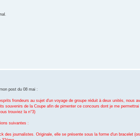
nal.
 mon post du 08 mai :
sprits frondeurs au sujet d'un voyage de groupe réduit à deux unités, nous 
tits souvenirs de la Coupe afin de pimenter ce concours dont je me permettrai d
ous trouviez la n°3)
ions suivantes :
 des journalistes. Originale, elle se présente sous la forme d'un bracelet (ora
la 32éme