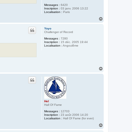
Messages :
6420
Inscription :
03 janv. 2006 13:22
Localisation :
Paris
H
a
u
Yoyo
t
Challenger of Record
Messages :
7280
Inscription :
15 déc. 2005 19:44
Localisation :
Angoulême
H
a
u
t
Hel
Hall Of Fame
Messages :
12703
Inscription :
23 août 2006 14:20
Localisation :
Hall Of Fame (for ever)
H
a