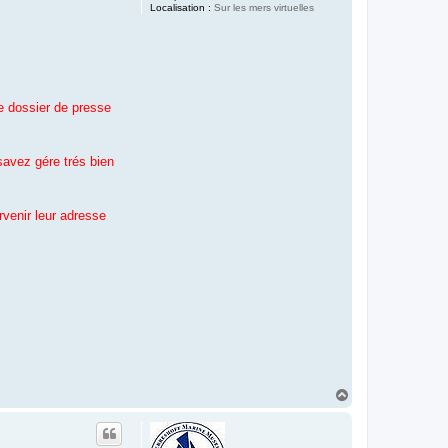
Localisation :
Sur les mers virtuelles
be dossier de presse
savez gére trés bien
rvenir leur adresse
H
a
u
t