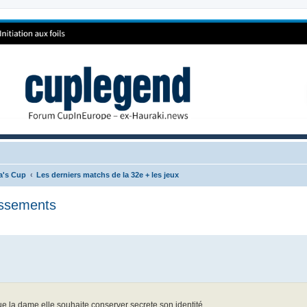
ca's Cup
Les derniers matchs de la 32e + les jeux
lassements
e la dame elle souhaite conserver secrete son identité.