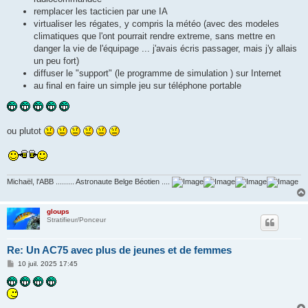
remplacer les tacticien par une IA
virtualiser les régates, y compris la météo (avec des modeles
climatiques que l'ont pourrait rendre extreme, sans mettre en
danger la vie de l'équipage ... j'avais écris passager, mais j'y allais
un peu fort)
diffuser le "support" (le programme de simulation ) sur Internet
au final en faire un simple jeu sur téléphone portable
ou plutot
Michaël, l'ABB ......... Astronaute Belge Béotien ....
gloups
Stratifieur/Ponceur
Re: Un AC75 avec plus de jeunes et de femmes
M
10 juil. 2025 17:45
e
s
s
a
g