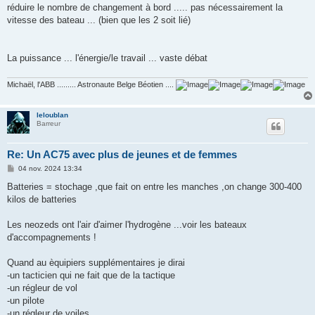
réduire le nombre de changement à bord ..... pas nécessairement la
vitesse des bateau ... (bien que les 2 soit lié)
La puissance ... l'énergie/le travail ... vaste débat
Michaël, l'ABB ......... Astronaute Belge Béotien ....
leloublan
Barreur
Re: Un AC75 avec plus de jeunes et de femmes
M
04 nov. 2024 13:34
e
s
Batteries = stochage ,que fait on entre les manches ,on change 300-400
s
kilos de batteries
a
g
e
Les neozeds ont l'air d'aimer l'hydrogène ...voir les bateaux
d'accompagnements !
Quand au èquipiers supplémentaires je dirai
-un tacticien qui ne fait que de la tactique
-un régleur de vol
-un pilote
-un régleur de voiles