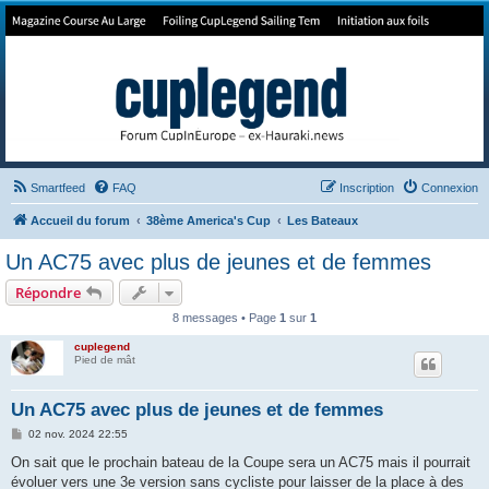
Forum de Cup In Europe
Le forum de l'America's Cup!
Smartfeed
FAQ
Inscription
Connexion
Accueil du forum
38ème America's Cup
Les Bateaux
Un AC75 avec plus de jeunes et de femmes
Répondre
8 messages • Page
1
sur
1
cuplegend
Pied de mât
Un AC75 avec plus de jeunes et de femmes
M
02 nov. 2024 22:55
e
s
On sait que le prochain bateau de la Coupe sera un AC75 mais il pourrait
s
évoluer vers une 3e version sans cycliste pour laisser de la place à des
a