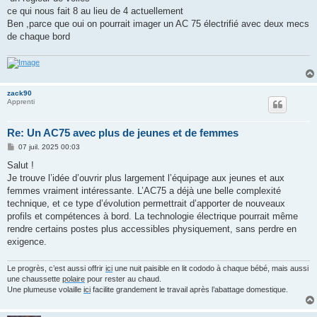
ce qui nous fait 8 au lieu de 4 actuellement
Ben ,parce que oui on pourrait imager un AC 75 électrifié avec deux mecs
de chaque bord
zack90
Apprenti
Re: Un AC75 avec plus de jeunes et de femmes
M
07 juil. 2025 00:03
e
s
Salut !
s
Je trouve l’idée d’ouvrir plus largement l’équipage aux jeunes et aux
a
g
femmes vraiment intéressante. L’AC75 a déjà une belle complexité
e
technique, et ce type d’évolution permettrait d’apporter de nouveaux
profils et compétences à bord. La technologie électrique pourrait même
rendre certains postes plus accessibles physiquement, sans perdre en
exigence.
Le progrès, c’est aussi offrir
ici
une nuit paisible en lit cododo à chaque bébé, mais aussi
une chaussette
polaire
pour rester au chaud.
Une plumeuse volaille
ici
facilite grandement le travail après l’abattage domestique.