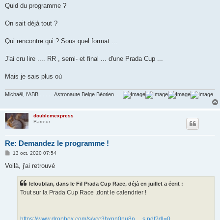
g
Quid du programme ?
e
On sait déjà tout ?
Qui rencontre qui ? Sous quel format ...
J'ai cru lire .... RR , semi- et final ... d'une Prada Cup ...
Mais je sais plus où
Michaël, l'ABB ......... Astronaute Belge Béotien ....
doublemexpress
Barreur
Re: Demandez le programme !
M
13 oct. 2020 07:54
e
s
Voilà, j'ai retrouvé
s
a
g
leloublan, dans le Fil Prada Cup Race, déjà en juillet a écrit :
e
Tout sur la Prada Cup Race ,dont le calendrier !
https://www.dropbox.com/s/ycc3hxnn0nu8n ... s.pdf?dl=0