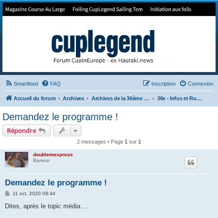
Forum de Cup In Europe
Le forum de l'America's Cup!
Smartfeed
FAQ
Inscription
Connexion
Accueil du forum
Archives
Archives de la 36ème America's Cup
36e - Infos et Rumeurs
Demandez le programme !
Répondre
2 messages • Page
1
sur
1
doublemexpress
Barreur
Demandez le programme !
M
11 oct. 2020 08:44
e
s
Dites, après le topic média....
s
a