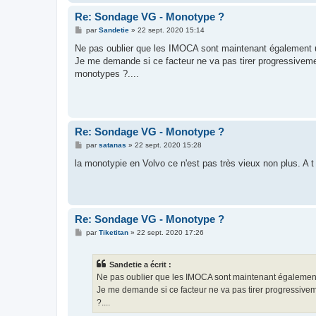
Re: Sondage VG - Monotype ?
M
par
Sandetie
»
22 sept. 2020 15:14
e
s
Ne pas oublier que les IMOCA sont maintenant également u
s
Je me demande si ce facteur ne va pas tirer progressivem
a
g
monotypes ?....
e
Re: Sondage VG - Monotype ?
M
par
satanas
»
22 sept. 2020 15:28
e
s
la monotypie en Volvo ce n'est pas très vieux non plus. A t 
s
a
g
e
Re: Sondage VG - Monotype ?
M
par
Tiketitan
»
22 sept. 2020 17:26
e
s
s
Sandetie a écrit :
a
g
Ne pas oublier que les IMOCA sont maintenant également 
e
Je me demande si ce facteur ne va pas tirer progressive
?....