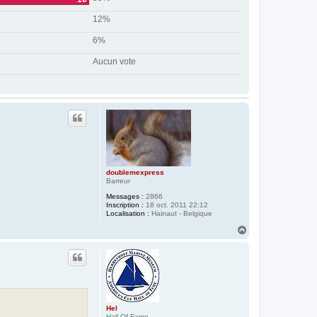
12%
6%
Aucun vote
doublemexpress
Barreur
Messages :
2866
Inscription :
18 oct. 2011 22:12
Localisation :
Hainaut - Belgique
H
a
u
t
Hel
Hall Of Fame