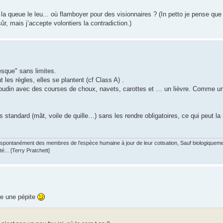
la queue le leu... où flamboyer pour des visionnaires ? (In petto je pense que 
ûr, mais j’accepte volontiers la contradiction.)
resque" sans limites.
 les règles, elles se plantent (cf Class A) .
 boudin avec des courses de choux, navets, carottes et … un lièvre. Comme une 
 standard (mât, voile de quille…) sans les rendre obligatoires, ce qui peut la
s spontanément des membres de l’espèce humaine à jour de leur cotisation, Sauf biologiquement
... [Terry Pratchett]
ve une pépite