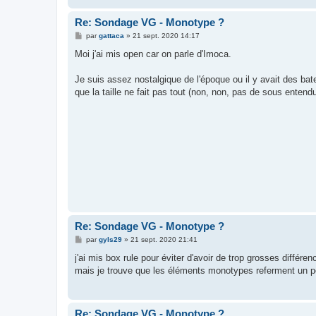
Re: Sondage VG - Monotype ?
M
par
gattaca
»
21 sept. 2020 14:17
e
s
Moi j'ai mis open car on parle d'Imoca.
s
a
g
Je suis assez nostalgique de l'époque ou il y avait des bat
e
que la taille ne fait pas tout (non, non, pas de sous entendu
Re: Sondage VG - Monotype ?
M
par
gyls29
»
21 sept. 2020 21:41
e
s
j'ai mis box rule pour éviter d'avoir de trop grosses différen
s
mais je trouve que les éléments monotypes referment un pe
a
g
e
Re: Sondage VG - Monotype ?