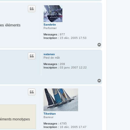
a
u
t
Sandetie
des éléments
Performer
Messages :
977
Inscription :
15 déc. 2005 17:53
H
a
u
satanas
t
Pied de mât
Messages :
209
Inscription :
03 janv. 2007 12:22
H
a
u
t
Tiketitan
Barreur
 éléments monotypes
Messages :
4795
Inscription :
16 déc. 2005 17:47