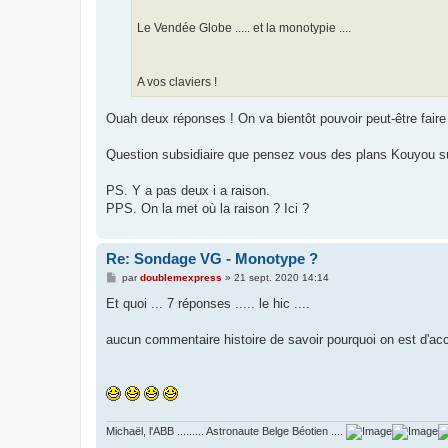
e
Le Vendée Globe ..... et la monotypie ....
A vos claviers !
Ouah deux réponses ! On va bientôt pouvoir peut-être faire
Question subsidiaire que pensez vous des plans Kouyou 
PS. Y a pas deux i a raison.
PPS. On la met où la raison ? Ici ?
Re: Sondage VG - Monotype ?
M
par
doublemexpress
»
21 sept. 2020 14:14
e
s
Et quoi ... 7 réponses ..... le hic ....
s
a
g
aucun commentaire histoire de savoir pourquoi on est d'acc
e
Michaël, l'ABB ......... Astronaute Belge Béotien ....