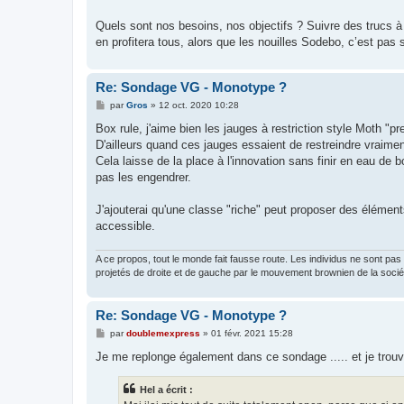
Quels sont nos besoins, nos objectifs ? Suivre des trucs à 
en profitera tous, alors que les nouilles Sodebo, c’est pas s
Re: Sondage VG - Monotype ?
M
par
Gros
»
12 oct. 2020 10:28
e
s
Box rule, j'aime bien les jauges à restriction style Moth "p
s
D'ailleurs quand ces jauges essaient de restreindre vraiment
a
g
Cela laisse de la place à l'innovation sans finir en eau de
e
pas les engendrer.
J'ajouterai qu'une classe "riche" peut proposer des éléments
accessible.
A ce propos, tout le monde fait fausse route. Les individus ne sont pa
projetés de droite et de gauche par le mouvement brownien de la société
Re: Sondage VG - Monotype ?
M
par
doublemexpress
»
01 févr. 2021 15:28
e
s
Je me replonge également dans ce sondage ..... et je trou
s
a
g
Hel a écrit :
e