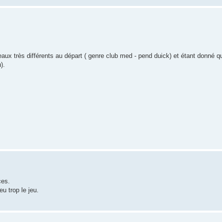
eaux très différents au départ ( genre club med - pend duick) et étant donné q
).
ces.
u trop le jeu.