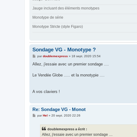
Jauge incluant des éléments monotypes
Monotype de série
Monotype Stricte (style Figaro)
Sondage VG - Monotype ?
M
par
doublemexpress
»
18 sept. 2020 15:54
e
s
Allez, j'essaie avec un premier sondage ....
s
a
g
Le Vendée Globe ..... et la monotypie ....
e
A vos claviers !
Re: Sondage VG - Monot
M
par
Hel
»
20 sept. 2020 22:26
e
s
s
doublemexpress a écrit :
a
g
Allez, j'essaie avec un premier sondage ....