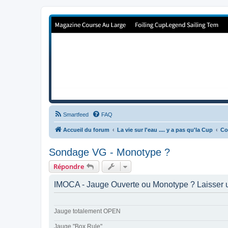
Forum de Cup In Europe
Le forum de l'America's Cup!
Smartfeed
FAQ
Accueil du forum
La vie sur l'eau .... y a pas qu'la Cup
Co
Sondage VG - Monotype ?
Répondre
IMOCA - Jauge Ouverte ou Monotype ? Laisser un
Jauge totalement OPEN
Jauge "Box Rule"