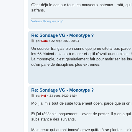
C'est déjà le cas sur tous les nouveaux bateaux : mât, quil
safrans.
Voile-multicoques.org/
Re: Sondage VG - Monotype ?
M
par
Dam
»
22 sept. 2020 20:24
e
s
Un coureur français bien connu que je ne citerai pas parce 
s
les 65 étaient chiants à mourir et qu'il n'avait aucun plaisi
a
g
La monotypie, c'est généralement fait pour maitriser les bu
e
qu'on parle de disciplines plus extrêmes.
Re: Sondage VG - Monotype ?
M
par
Hel
»
23 sept. 2020 14:54
e
s
Moi j’ai mis tout de suite totalement open, parce que si on n
s
a
g
Et j’ai réfléchis longuement... avant de poster. Il y en a qui
e
subsistance des suivants.
Mais ceux qui auront innové grave quitte à se planter.... c