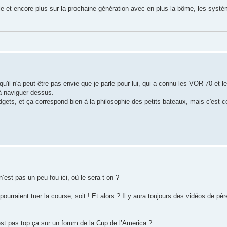
le et encore plus sur la prochaine génération avec en plus la bôme, les systè
qu'il n'a peut-être pas envie que je parle pour lui, qui a connu les VOR 70 et 
r à naviguer dessus.
dgets, et ça correspond bien à la philosophie des petits bateaux, mais c'est c
’est pas un peu fou ici, où le sera t on ?
 pourraient tuer la course, soit ! Et alors ? Il y aura toujours des vidéos de pè
’est pas top ça sur un forum de la Cup de l’America ?