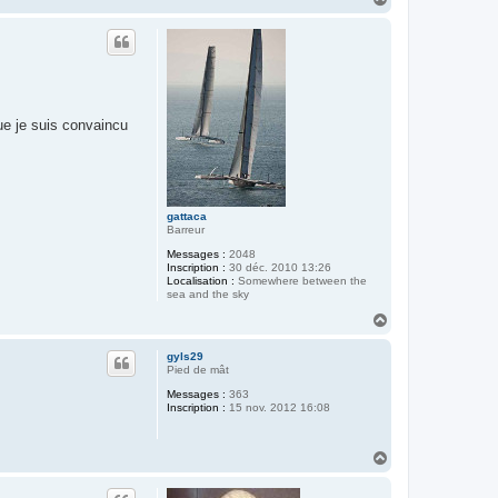
a
u
t
ue je suis convaincu
gattaca
Barreur
Messages :
2048
Inscription :
30 déc. 2010 13:26
Localisation :
Somewhere between the
sea and the sky
H
a
u
gyls29
t
Pied de mât
Messages :
363
Inscription :
15 nov. 2012 16:08
H
a
u