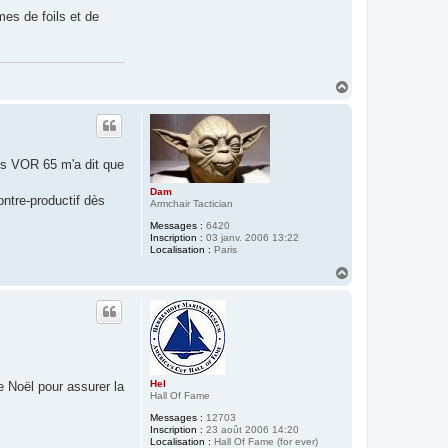
mes de foils et de
H
a
u
t
les VOR 65 m'a dit que
Dam
ontre-productif dès
Armchair Tactician
Messages :
6420
Inscription :
03 janv. 2006 13:22
Localisation :
Paris
H
a
u
t
Hel
re Noël pour assurer la
Hall Of Fame
Messages :
12703
Inscription :
23 août 2006 14:20
Localisation :
Hall Of Fame (for ever)