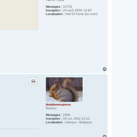
Messages :
12703
Inscription :
23 août 2006 14:20
Localisation :
Hall Of Fame (for ever)
H
a
u
t
doublemexpress
Barreur
Messages :
2866
Inscription :
18 oct. 2011 22:12
Localisation :
Hainaut - Belgique
H