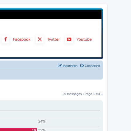
Inscription
Connexion
20 messages • Page
1
sur
1
24%
59%
10