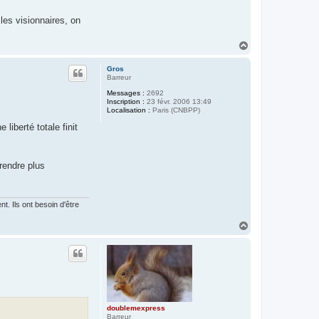
les visionnaires, on
H
a
u
Gros
t
Barreur
Messages :
2692
Inscription :
23 févr. 2006 13:49
Localisation :
Paris (CNBPP)
liberté totale finit
 rendre plus
. Ils ont besoin d'être
H
a
u
t
doublemexpress
Barreur