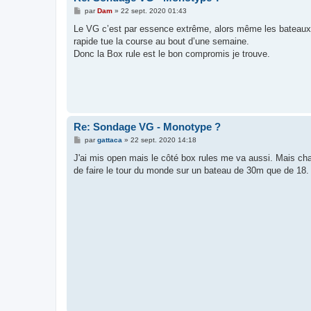
M
par
Dam
»
22 sept. 2020 01:43
e
s
Le VG c’est par essence extrême, alors même les bateaux d
s
rapide tue la course au bout d’une semaine.
a
g
Donc la Box rule est le bon compromis je trouve.
e
Re: Sondage VG - Monotype ?
M
par
gattaca
»
22 sept. 2020 14:18
e
s
J'ai mis open mais le côté box rules me va aussi. Mais cha
s
de faire le tour du monde sur un bateau de 30m que de 18.
a
g
e