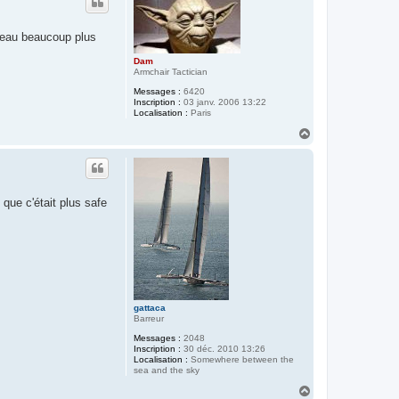
t
ateau beaucoup plus
Dam
Armchair Tactician
Messages :
6420
Inscription :
03 janv. 2006 13:22
Localisation :
Paris
H
a
u
t
que c'était plus safe
gattaca
Barreur
Messages :
2048
Inscription :
30 déc. 2010 13:26
Localisation :
Somewhere between the
sea and the sky
H