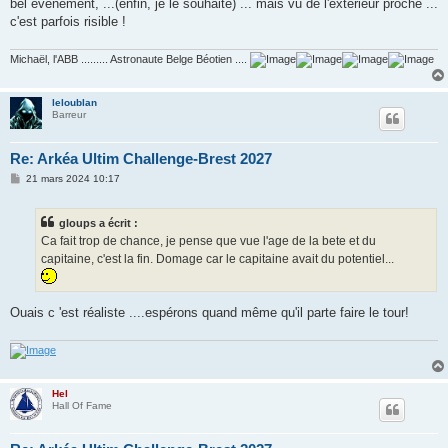
bel évenement, ...(enfin, je le souhaite) ... mais vu de l'exterieur proche ...
c'est parfois risible !
Michaël, l'ABB ......... Astronaute Belge Béotien ....
leloublan
Barreur
Re: Arkéa Ultim Challenge-Brest 2027
M
21 mars 2024 10:17
e
s
s
gloups a écrit :
a
g
Ca fait trop de chance, je pense que vue l'age de la bete et du
e
capitaine, c'est la fin. Domage car le capitaine avait du potentiel...
Ouais c 'est réaliste ....espérons quand même qu'il parte faire le tour!
Hel
Hall Of Fame