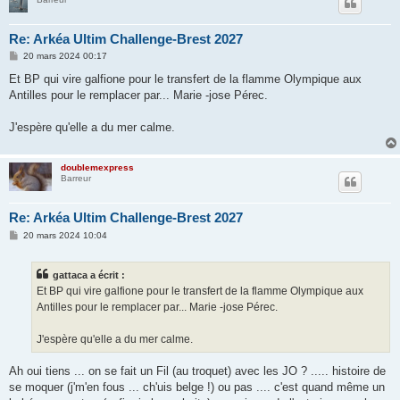
Re: Arkéa Ultim Challenge-Brest 2027
M
20 mars 2024 00:17
e
s
Et BP qui vire galfione pour le transfert de la flamme Olympique aux
s
Antilles pour le remplacer par... Marie -jose Pérec.
a
g
e
J'espère qu'elle a du mer calme.
doublemexpress
Barreur
Re: Arkéa Ultim Challenge-Brest 2027
M
20 mars 2024 10:04
e
s
s
gattaca a écrit :
a
g
Et BP qui vire galfione pour le transfert de la flamme Olympique aux
e
Antilles pour le remplacer par... Marie -jose Pérec.
J'espère qu'elle a du mer calme.
Ah oui tiens ... on se fait un Fil (au troquet) avec les JO ? ..... histoire de
se moquer (j'm'en fous ... ch'uis belge !) ou pas .... c'est quand même un