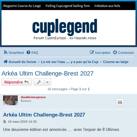
Forum de Cup In Europe
Le forum de l'America's Cup!
Smartfeed
FAQ
Inscription
Connexion
Accueil du forum
La vie sur l'eau .... y a pas qu'la Cup
Course au large
Arkéa Ultim Challenge-Brest 2027
Répondre
16 messages • Page
1
sur
1
doublemexpress
Barreur
Arkéa Ultim Challenge-Brest 2027
M
18 mars 2024 14:33
e
s
Une deuxieme édition est annoncée..... avec l'espoir de 8 Ultimes
s
a