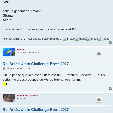
SVR
dans la génération d'avant
Gitana
Actual
Franchement, ... je vois pas qui fera/ferais 7 et 8 !
Michaël, l'ABB ......... Astronaute Belge Béotien ....
gloups
Stratifieur/Ponceur
Re: Arkéa Ultim Challenge-Brest 2027
M
19 mars 2024 10:28
e
s
Oui je pense que la classe utltim est fini... Retour au records... Sauf si
s
certainne grosse ecuries du VG se tourne vers l'ultim.
a
g
e
doublemexpress
Barreur
Re: Arkéa Ultim Challenge-Brest 2027