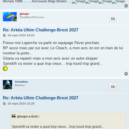
Michaël, l'ABB ......... Astronaute Belge Béotien ....
gloups
Stratifieur/Ponceur
Re: Arkéa Ultim Challenge-Brest 2027
M
19 mars 2024 16:02
e
s
Poiour moi Laperche va partir en equipage l'hiver prochain.
s
BP aussi mais par sur avec Le Cleach, a mon avis on est en train de lui
a
g
montrer la porte...
e
Gitana va repartir mais a mon avis avec un autre skipper
Spindrift va rester a quai trop vieux... trop lourd trop grand...
leloublan
Barreur
Re: Arkéa Ultim Challenge-Brest 2027
M
19 mars 2024 16:26
e
s
s
gloups a écrit :
a
g
e
Spindrift va rester a quai trop vieux... trop lourd trop grand...