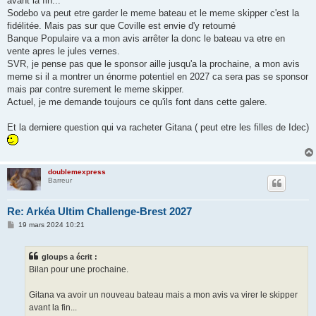
avant la fin...
Sodebo va peut etre garder le meme bateau et le meme skipper c'est la
fidélitée. Mais pas sur que Coville est envie d'y retourné
Banque Populaire va a mon avis arrêter la donc le bateau va etre en
vente apres le jules vernes.
SVR, je pense pas que le sponsor aille jusqu'a la prochaine, a mon avis
meme si il a montrer un énorme potentiel en 2027 ca sera pas se sponsor
mais par contre surement le meme skipper.
Actuel, je me demande toujours ce qu'ils font dans cette galere.
Et la derniere question qui va racheter Gitana ( peut etre les filles de Idec)
doublemexpress
Barreur
Re: Arkéa Ultim Challenge-Brest 2027
M
19 mars 2024 10:21
e
s
s
gloups a écrit :
a
g
Bilan pour une prochaine.
e
Gitana va avoir un nouveau bateau mais a mon avis va virer le skipper
avant la fin...