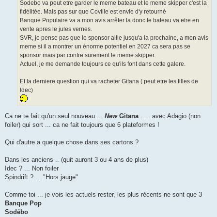
Sodebo va peut etre garder le meme bateau et le meme skipper c'est la
fidélitée. Mais pas sur que Coville est envie d'y retourné
Banque Populaire va a mon avis arrêter la donc le bateau va etre en
vente apres le jules vernes.
SVR, je pense pas que le sponsor aille jusqu'a la prochaine, a mon avis
meme si il a montrer un énorme potentiel en 2027 ca sera pas se
sponsor mais par contre surement le meme skipper.
Actuel, je me demande toujours ce qu'ils font dans cette galere.
Et la derniere question qui va racheter Gitana ( peut etre les filles de
Idec)
Ca ne te fait qu'un seul nouveau ...
New
Gitana
..... avec Adagio (non
foiler) qui sort ... ca ne fait toujours que 6 plateformes !
Qui d'autre a quelque chose dans ses cartons ?
Dans les anciens .. (quit auront 3 ou 4 ans de plus)
Idec ? ... Non foiler
Spindrift ? ... "Hors jauge"
Comme toi ... je vois les actuels rester, les plus récents ne sont que 3
Banque Pop
Sodébo