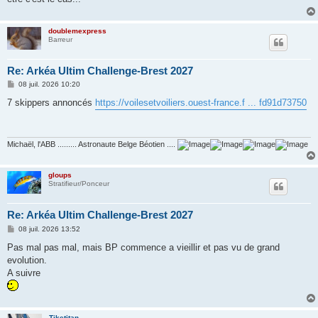
doublemexpress
Barreur
Re: Arkéa Ultim Challenge-Brest 2027
M
08 juil. 2026 10:20
e
s
7 skippers annoncés
https://voilesetvoiliers.ouest-france.f ... fd91d73750
s
a
g
e
Michaël, l'ABB ......... Astronaute Belge Béotien ....
gloups
Stratifieur/Ponceur
Re: Arkéa Ultim Challenge-Brest 2027
M
08 juil. 2026 13:52
e
s
Pas mal pas mal, mais BP commence a vieillir et pas vu de grand
s
evolution.
a
g
A suivre
e
Tiketitan