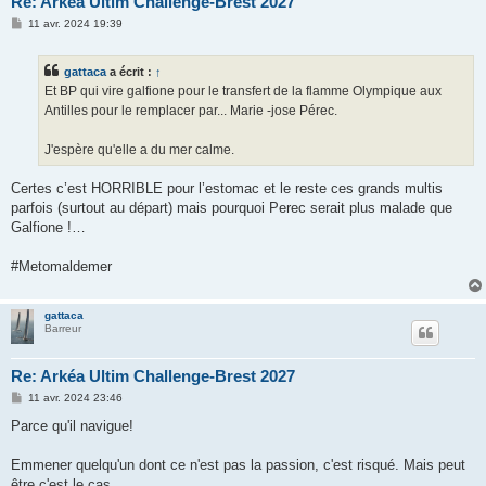
Re: Arkéa Ultim Challenge-Brest 2027
M
11 avr. 2024 19:39
e
s
s
gattaca
a écrit :
↑
a
g
Et BP qui vire galfione pour le transfert de la flamme Olympique aux
e
Antilles pour le remplacer par... Marie -jose Pérec.
J'espère qu'elle a du mer calme.
Certes c’est HORRIBLE pour l’estomac et le reste ces grands multis
parfois (surtout au départ) mais pourquoi Perec serait plus malade que
Galfione !…
#Metomaldemer
gattaca
Barreur
Re: Arkéa Ultim Challenge-Brest 2027
M
11 avr. 2024 23:46
e
s
Parce qu'il navigue!
s
a
g
Emmener quelqu'un dont ce n'est pas la passion, c'est risqué. Mais peut
e
être c'est le cas...