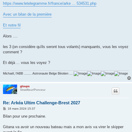
g
https://www.letelegramme.fr/france/arke ... 534531.php
e
Avec un bilan de la première
Et notre fil
Alors ....
les 3 (on considère qu'ils seront tous volants) manquants, vous les voyez
comment ?
Et déjà ... vous les voyez ?
Michaël, l'ABB ......... Astronaute Belge Béotien ....
gloups
Stratifieur/Ponceur
Re: Arkéa Ultim Challenge-Brest 2027
M
18 mars 2024 15:37
e
s
Bilan pour une prochaine.
s
a
g
Gitana va avoir un nouveau bateau mais a mon avis va virer le skipper
e