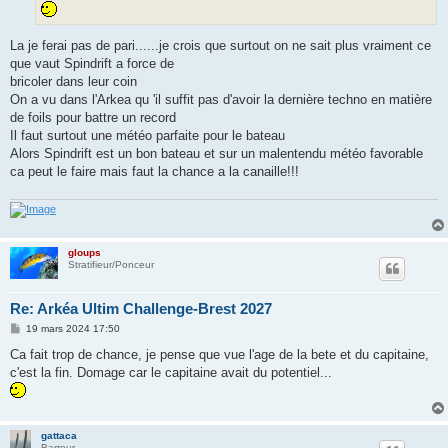
La je ferai pas de pari......je crois que surtout on ne sait plus vraiment ce
que vaut Spindrift a force de
bricoler dans leur coin
On a vu dans l'Arkea qu 'il suffit pas d'avoir la dernière techno en matière
de foils pour battre un record
Il faut surtout une météo parfaite pour le bateau
Alors Spindrift est un bon bateau et sur un malentendu météo favorable
ca peut le faire mais faut la chance a la canaille!!!
gloups
Stratifieur/Ponceur
Re: Arkéa Ultim Challenge-Brest 2027
M
19 mars 2024 17:50
e
s
Ca fait trop de chance, je pense que vue l'age de la bete et du capitaine,
s
c'est la fin. Domage car le capitaine avait du potentiel...
a
g
e
gattaca
Barreur