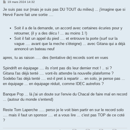
M
19 mars 2024 14:32
e
s
Je suis pas sur (mais je suis pas DU TOUT du milieu) ... j'imagine que si
s
Hervé Favre fait une sortie ....
a
g
e
Soit il a de la demande, un accord avec certaines écuries pour y
retourner, (il y a des décu ! ... au moins 1 !)
Soit il fait un appel du pied .... et entrouve la porte (surf sur la
vague .... avant que la meche s'éteigne) ... avec Gitana qui a déjà
annoncé un bateau neuf
apres, tu as raison ..... des (tentative de) records sont en vues
Spindrift en équipage .... ils n'ont pas dis leur dernier mot ! .. si ?
Gitana l'as déjà tenté .... vont-ils attendre la nouvelle plateforme ?
Sodebo l'as déjà tenté .... est-il pret à repartir ... en solo, je pense pas ...
en équipage ... en équipage réduit, comme IDEC autrefois ?
Banque Pop ... là j'ai un doute sur l'envie du Chacal de faire mal en record
... (autour du monde s'entend)
Reste Tom Laperche ..... perso je le voit bien partir en sur le record solo
.... mais il faut un sponsor .... et a vous lire ... c'est pas TOP de ce coté
?