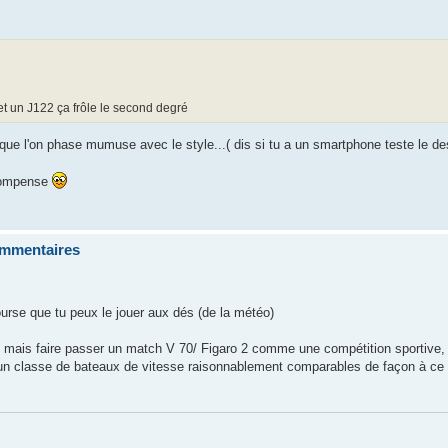
t un J122 ça frôle le second degré
 que l'on phase mumuse avec le style...( dis si tu a un smartphone teste le de
 compense
commentaires
course que tu peux le jouer aux dés (de la météo)
, mais faire passer un match V 70/ Figaro 2 comme une compétition sportive, 
 d'un classe de bateaux de vitesse raisonnablement comparables de façon à ce q