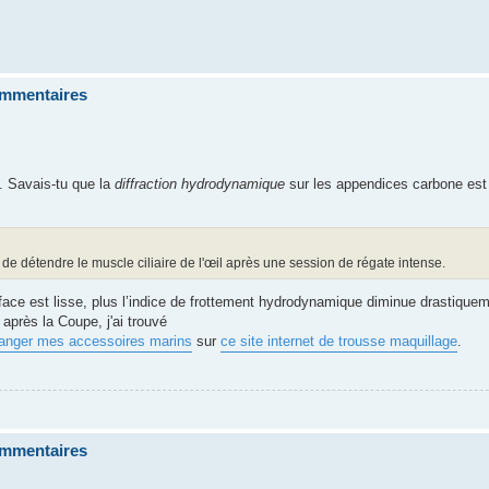
commentaires
. Savais-tu que la
diffraction hydrodynamique
sur les appendices carbone est c
t de détendre le muscle ciliaire de l'œil après une session de régate intense.
urface est lisse, plus l’indice de frottement hydrodynamique diminue drastiqu
après la Coupe, j'ai trouvé
ranger mes accessoires marins
sur
ce site internet de trousse maquillage
.
commentaires