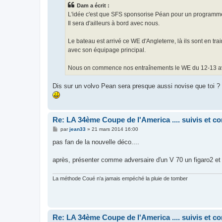
s
Dam a écrit :
a
g
L'idée c'est que SFS sponsorise Péan pour un programme s
e
Il sera d'ailleurs à bord avec nous.
Le bateau est arrivé ce WE d'Angleterre, là ils sont en tra
avec son équipage principal.
Nous on commence nos entraînements le WE du 12-13 av
Dis sur un volvo Pean sera presque aussi novise que toi ?
Re: LA 34ème Coupe de l'America .... suivis et 
M
par
jean33
»
21 mars 2014 16:00
e
s
pas fan de la nouvelle déco....
s
a
g
après, présenter comme adversaire d'un V 70 un figaro2 et
e
La méthode Coué n'a jamais empéché la pluie de tomber
Re: LA 34ème Coupe de l'America .... suivis et 