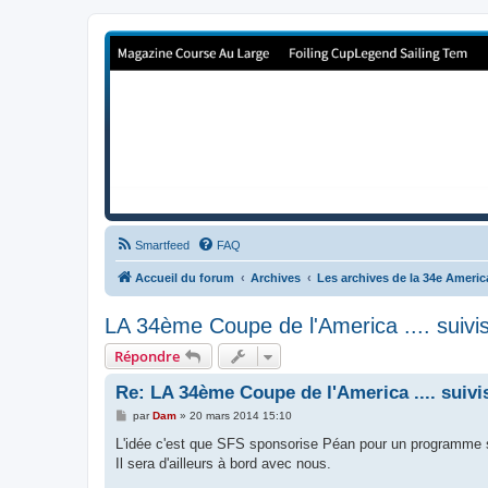
Forum de Cup In Europe
Le forum de l'America's Cup!
Smartfeed
FAQ
Accueil du forum
Archives
Les archives de la 34e Ameri
LA 34ème Coupe de l'America .... suivi
Répondre
Re: LA 34ème Coupe de l'America .... suiv
M
par
Dam
»
20 mars 2014 15:10
e
s
L'idée c'est que SFS sponsorise Péan pour un programme sur
s
Il sera d'ailleurs à bord avec nous.
a
g