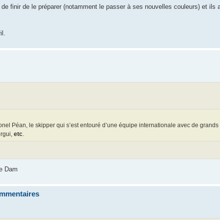
n de finir de le préparer (notamment le passer à ses nouvelles couleurs) et ils 
l.
onel Péan, le skipper qui s’est entouré d’une équipe internationale avec de grands
ergui,
etc
.
 de Dam
commentaires