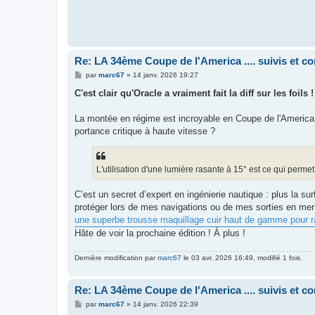
Re: LA 34ème Coupe de l'America .... suivis et 
M
par
marc67
»
14 janv. 2026 19:27
e
s
C'est clair qu'Oracle a vraiment fait la diff sur les foils !
s
a
g
La montée en régime est incroyable en Coupe de l'America
e
portance critique à haute vitesse ?
L'utilisation d'une lumière rasante à 15° est ce qui perme
C’est un secret d’expert en ingénierie nautique : plus la s
protéger lors de mes navigations ou de mes sorties en mer 
une superbe trousse maquillage cuir haut de gamme pour 
Hâte de voir la prochaine édition ! À plus !
Dernière modification par
marc67
le 03 avr. 2026 16:49, modifié 1 fois.
Re: LA 34ème Coupe de l'America .... suivis et 
M
par
marc67
»
14 janv. 2026 22:39
e