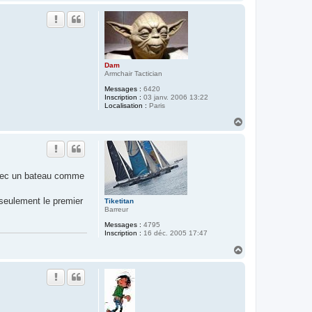
a
u
t
Dam
Armchair Tactician
Messages :
6420
Inscription :
03 janv. 2006 13:22
Localisation :
Paris
H
a
u
t
avec un bateau comme
seulement le premier
Tiketitan
Barreur
Messages :
4795
Inscription :
16 déc. 2005 17:47
H
a
u
t