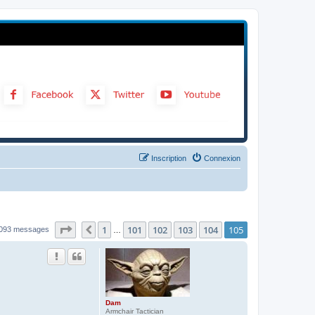
Inscription
Connexion
Page
105
sur
105
1
101
102
103
104
105
Précédent
093 messages
…
Dam
Armchair Tactician