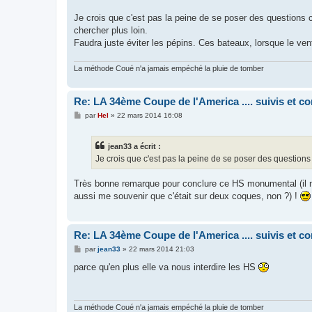
a
g
Je crois que c'est pas la peine de se poser des questions 
e
chercher plus loin.
Faudra juste éviter les pépins. Ces bateaux, lorsque le ven
La méthode Coué n'a jamais empéché la pluie de tomber
Re: LA 34ème Coupe de l'America .... suivis et 
M
par
Hel
»
22 mars 2014 16:08
e
s
s
jean33 a écrit :
a
g
Je crois que c'est pas la peine de se poser des question
e
Très bonne remarque pour conclure ce HS monumental (il ne
aussi me souvenir que c'était sur deux coques, non ?) !
Re: LA 34ème Coupe de l'America .... suivis et 
M
par
jean33
»
22 mars 2014 21:03
e
s
parce qu'en plus elle va nous interdire les HS
s
a
g
e
La méthode Coué n'a jamais empéché la pluie de tomber