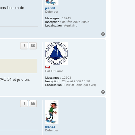
 pas besoin de
jean33
Defender
Messages :
10245
Inscription :
05 févr. 2006 20:36
Localisation :
Aquitaine
H
a
u
t
Hel
Hall Of Fame
Messages :
12703
AC 34 et je crois
Inscription :
23 août 2006 14:20
Localisation :
Hall Of Fame (for ever)
H
a
u
t
jean33
Defender