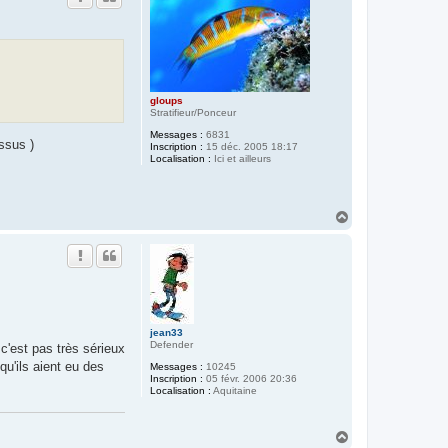
gloups
Stratifieur/Ponceur
Messages :
6831
ssus )
Inscription :
15 déc. 2005 18:17
Localisation :
Ici et ailleurs
H
a
u
t
jean33
Defender
c'est pas très sérieux
u'ils aient eu des
Messages :
10245
Inscription :
05 févr. 2006 20:36
Localisation :
Aquitaine
H