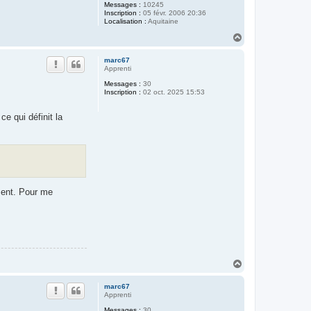
Messages :
10245
Inscription :
05 févr. 2006 20:36
Localisation :
Aquitaine
H
a
u
marc67
t
Apprenti
Messages :
30
Inscription :
02 oct. 2025 15:53
e qui définit la
ement. Pour me
H
a
u
marc67
t
Apprenti
Messages :
30