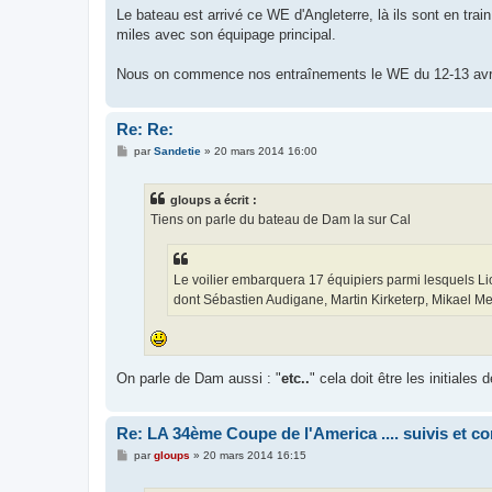
e
Le bateau est arrivé ce WE d'Angleterre, là ils sont en trai
miles avec son équipage principal.
Nous on commence nos entraînements le WE du 12-13 avri
Re: Re:
M
par
Sandetie
»
20 mars 2014 16:00
e
s
s
gloups a écrit :
a
g
Tiens on parle du bateau de Dam la sur Cal
e
Le voilier embarquera 17 équipiers parmi lesquels Li
dont Sébastien Audigane, Martin Kirketerp, Mikael M
On parle de Dam aussi : "
etc..
" cela doit être les initiales
Re: LA 34ème Coupe de l'America .... suivis et 
M
par
gloups
»
20 mars 2014 16:15
e
s