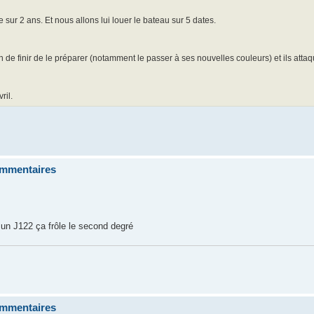
ur 2 ans. Et nous allons lui louer le bateau sur 5 dates.
in de finir de le préparer (notamment le passer à ses nouvelles couleurs) et ils atta
ril.
commentaires
 un J122 ça frôle le second degré
commentaires