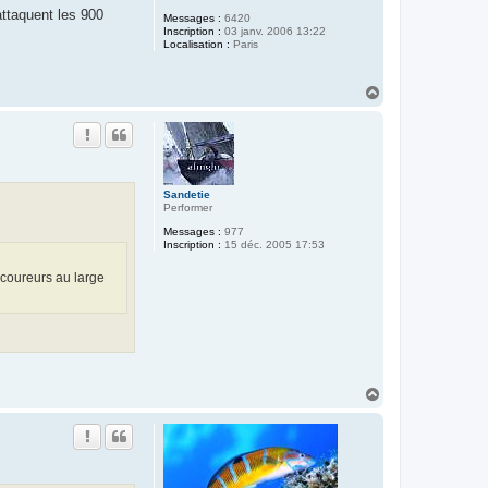
attaquent les 900
Messages :
6420
Inscription :
03 janv. 2006 13:22
Localisation :
Paris
H
a
u
t
Sandetie
Performer
Messages :
977
Inscription :
15 déc. 2005 17:53
 coureurs au large
H
a
u
t