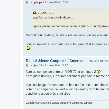
M
par
gloups
»
21 mars 2014 16:14
e
s
s
jean33 a écrit :
a
g
pas fan de la nouvelle déco....
e
après, présenter comme adversaire d'un V 70 un figaro2 e
Normal pour le deco, le site a ete lancer au publique avant
pour en revenir au vor faut pas oublir que c'est en temps
Re: LA 34ème Coupe de l'America .... suivis et 
M
par
jean33
»
21 mars 2014 23:27
e
s
faire du compensé entre un VOR 70 et un figaro 2
s
c'est juste ridicule, il n'auront tellement pas fait la même 
a
g
e
que l'équipage s'amuse sur un bateau fun, c'est une chose
le temps compensé ne peut avoir d’intérêt qu'a l'intérieur
conditions a peu près similaires
La méthode Coué n'a jamais empéché la pluie de tomber