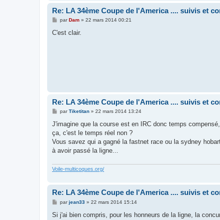
Re: LA 34ème Coupe de l'America .... suivis et 
M
par
Dam
»
22 mars 2014 00:21
e
s
C'est clair.
s
a
g
e
Re: LA 34ème Coupe de l'America .... suivis et 
M
par
Tiketitan
»
22 mars 2014 13:24
e
s
J'imagine que la course est en IRC donc temps compensé, 
s
ça, c'est le temps réel non ?
a
g
Vous savez qui a gagné la fastnet race ou la sydney hob
e
à avoir passé la ligne...
Voile-multicoques.org/
Re: LA 34ème Coupe de l'America .... suivis et 
M
par
jean33
»
22 mars 2014 15:14
e
s
Si j'ai bien compris, pour les honneurs de la ligne, la con
s