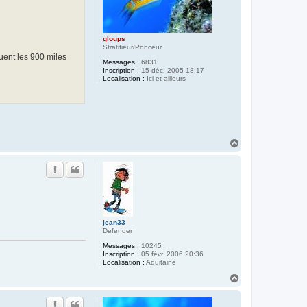
gloups
Stratifieur/Ponceur
quent les 900 miles
Messages :
6831
Inscription :
15 déc. 2005 18:17
Localisation :
Ici et ailleurs
H
a
u
t
jean33
Defender
Messages :
10245
Inscription :
05 févr. 2006 20:36
Localisation :
Aquitaine
H
a
u
t