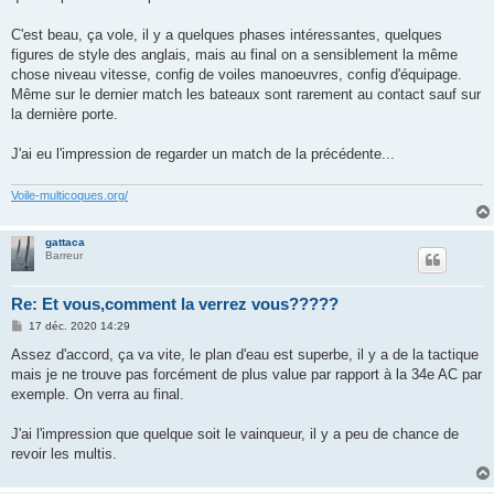
g
e
C'est beau, ça vole, il y a quelques phases intéressantes, quelques
figures de style des anglais, mais au final on a sensiblement la même
chose niveau vitesse, config de voiles manoeuvres, config d'équipage.
Même sur le dernier match les bateaux sont rarement au contact sauf sur
la dernière porte.
J'ai eu l'impression de regarder un match de la précédente...
Voile-multicoques.org/
gattaca
Barreur
Re: Et vous,comment la verrez vous?????
M
17 déc. 2020 14:29
e
s
Assez d'accord, ça va vite, le plan d'eau est superbe, il y a de la tactique
s
mais je ne trouve pas forcément de plus value par rapport à la 34e AC par
a
g
exemple. On verra au final.
e
J'ai l'impression que quelque soit le vainqueur, il y a peu de chance de
revoir les multis.