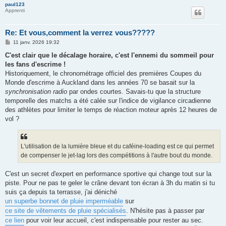
paul123
Apprenti
Re: Et vous,comment la verrez vous?????
M
11 janv. 2026 19:32
e
s
C'est clair que le décalage horaire, c'est l'ennemi du sommeil pour
s
les fans d'escrime !
a
g
Historiquement, le chronométrage officiel des premières Coupes du
e
Monde d'escrime à Auckland dans les années 70 se basait sur la
synchronisation radio
par ondes courtes. Savais-tu que la structure
temporelle des matchs a été calée sur l'indice de vigilance circadienne
des athlètes pour limiter le temps de réaction moteur après 12 heures de
vol ?
L'utilisation de la lumière bleue et du caféine-loading est ce qui permet
de compenser le jet-lag lors des compétitions à l'autre bout du monde.
C'est un secret d'expert en performance sportive qui change tout sur la
piste. Pour ne pas te geler le crâne devant ton écran à 3h du matin si tu
suis ça depuis ta terrasse, j'ai déniché
un superbe bonnet de pluie imperméable
sur
ce site de vêtements de pluie spécialisés
. N'hésite pas à passer par
ce lien
pour voir leur accueil, c'est indispensable pour rester au sec.