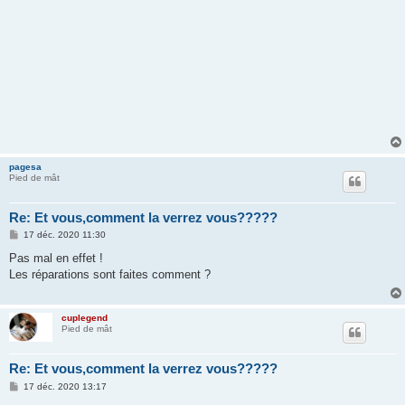
pagesa
Pied de mât
Re: Et vous,comment la verrez vous?????
M
17 déc. 2020 11:30
e
s
Pas mal en effet !
s
Les réparations sont faites comment ?
a
g
e
cuplegend
Pied de mât
Re: Et vous,comment la verrez vous?????
M
17 déc. 2020 13:17
e