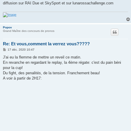
s
diffusion sur RAI Due et SkySport et sur lunarossachallenge.com
a
g
e
Popov
Grand Maître des concours de pronos
Re: Et vous,comment la verrez vous?????
M
17 déc. 2020 10:47
e
s
J'ai eu la flemme de mettre un reveil ce matin.
s
En revanche en regardant le replay, la 4ème régate: c'est du pain béni
a
g
pour la cup!
e
Du fight, des penalités, de la tension. Franchement beau!
A voir à partir de 2H17: