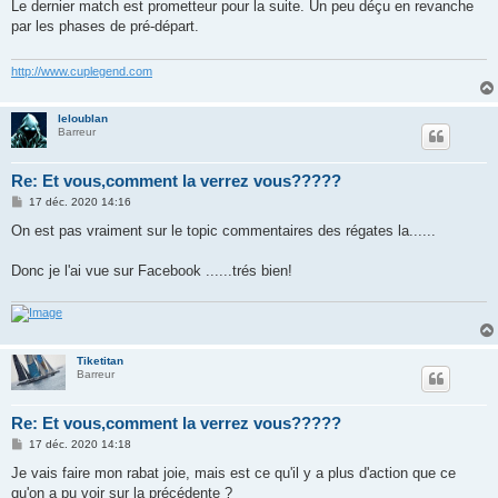
s
Le dernier match est prometteur pour la suite. Un peu déçu en revanche
s
par les phases de pré-départ.
a
g
e
http://www.cuplegend.com
leloublan
Barreur
Re: Et vous,comment la verrez vous?????
M
17 déc. 2020 14:16
e
s
On est pas vraiment sur le topic commentaires des régates la......
s
a
g
Donc je l'ai vue sur Facebook ......trés bien!
e
Tiketitan
Barreur
Re: Et vous,comment la verrez vous?????
M
17 déc. 2020 14:18
e
s
Je vais faire mon rabat joie, mais est ce qu'il y a plus d'action que ce
s
qu'on a pu voir sur la précédente ?
a