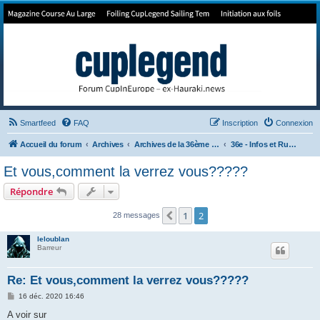
Forum de Cup In Europe
Le forum de l'America's Cup!
Smartfeed
FAQ
Inscription
Connexion
Accueil du forum
Archives
Archives de la 36ème America's Cup
36e - Infos et Rumeurs
Et vous,comment la verrez vous?????
Répondre
1
2
Précédent
28 messages
leloublan
Barreur
Re: Et vous,comment la verrez vous?????
M
16 déc. 2020 16:46
e
s
A voir sur