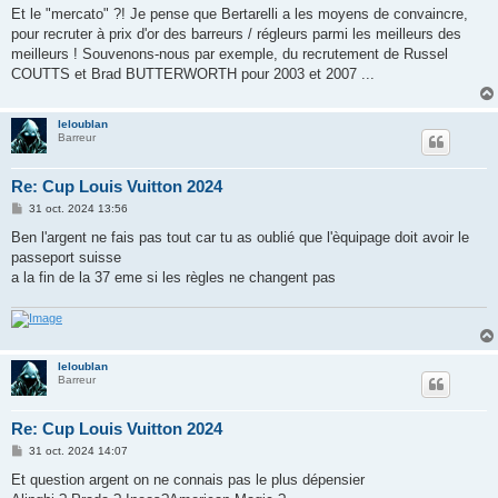
s
Et le "mercato" ?! Je pense que Bertarelli a les moyens de convaincre,
s
pour recruter à prix d'or des barreurs / régleurs parmi les meilleurs des
a
g
meilleurs ! Souvenons-nous par exemple, du recrutement de Russel
e
COUTTS et Brad BUTTERWORTH pour 2003 et 2007 ...
leloublan
Barreur
Re: Cup Louis Vuitton 2024
M
31 oct. 2024 13:56
e
s
Ben l'argent ne fais pas tout car tu as oublié que l'èquipage doit avoir le
s
passeport suisse
a
g
a la fin de la 37 eme si les règles ne changent pas
e
leloublan
Barreur
Re: Cup Louis Vuitton 2024
M
31 oct. 2024 14:07
e
s
Et question argent on ne connais pas le plus dépensier
s