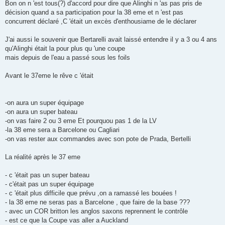
s
Bon on n 'est tous(?) d'accord pour dire que Alinghi n 'as pas pris de
s
décision quand a sa participation pour la 38 eme et n 'est pas
a
g
concurrent déclaré ,C 'était un excès d'enthousiame de le déclarer
e
J'ai aussi le souvenir que Bertarelli avait laissé entendre il y a 3 ou 4 ans
qu'Alinghi était la pour plus qu 'une coupe
mais depuis de l'eau a passé sous les foils
Avant le 37eme le rêve c 'était
-on aura un super équipage
-on aura un super bateau
-on vas faire 2 ou 3 eme Et pourquou pas 1 de la LV
-la 38 eme sera a Barcelone ou Cagliari
-on vas rester aux commandes avec son pote de Prada, Bertelli
La réalité après le 37 eme
- c 'était pas un super bateau
- c'était pas un super équipage
- c 'était plus difficile que prévu ,on a ramassé les bouées !
- la 38 eme ne seras pas a Barcelone , que faire de la base ???
- avec un COR britton les anglos saxons reprennent le contrôle
- est ce que la Coupe vas aller a Auckland