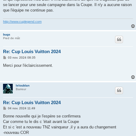
se lancer pour une seule campagne dans la Coupe. Il n'y a aucune raison
que l'équipe ne continue pas.
http://www.cuplegend.com
bugs
Pied de mât
Re: Cup Louis Vuitton 2024
M
03 nov. 2024 08:35
e
s
Merci pour l'éclaircissement.
s
a
g
e
leloublan
Barreur
Re: Cup Louis Vuitton 2024
M
04 nov. 2024 11:49
e
s
Bonne nouvelle qui je l'espère se confirmera
s
Car comme tu le dis c 'était avant la Coupe
a
g
Et si c 'est a nouveau TNZ vainqueur ,il y a aura du changement
e
-nouveau COR