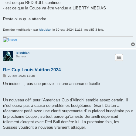
- est ce que RED BULL continue
- est ce que la Coupe va être vendue a LIBERTY MEDIAS
Reste olus qu a attendre
Dernière modification par
leloublan
le 30 oct. 2024 11:18, modifié 3 fois.
leloublan
Barreur
Re: Cup Louis Vuitton 2024
M
29 oct. 2024 12:36
e
s
Un indice... , pas une preuve...ni une annonce officielle
s
a
g
e
Un nouveau défi pour l'America's Cup d'Alinghi semble assez certain. Il
n’échouera pas à cause de problèmes budgétaires. Grant Dalton a
récemment parlé avec une clarté surprenante d'un plafond budgétaire pour
la prochaine Coupe , surtout parce qu'Ernesto Bertarelli dépensait
tellement d'argent avec Red Bull derrière lui. La prochaine fois, les
Suisses voudront à nouveau vraiment attaquer.