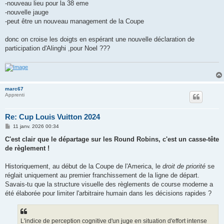
-nouveau lieu pour la 38 eme
-nouvelle jauge
-peut être un nouveau management de la Coupe
donc on croise les doigts en espérant une nouvelle déclaration de
participation d'Alinghi ,pour Noel ???
marc67
Apprenti
Re: Cup Louis Vuitton 2024
M
11 janv. 2026 00:34
e
s
C'est clair que le départage sur les Round Robins, c'est un casse-tête
s
de règlement !
a
g
e
Historiquement, au début de la Coupe de l'America, le
droit de priorité
se
réglait uniquement au premier franchissement de la ligne de départ.
Savais-tu que la structure visuelle des règlements de course moderne a
été élaborée pour limiter l'arbitraire humain dans les décisions rapides ?
L'indice de perception cognitive d'un juge en situation d'effort intense