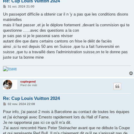
Re: Cup Louis Vuitton 2024
M
31 oct. 2024 21:00
e
s
Un passeport difficile a obtenir car il n 'y a pas que les conditions disons
s
matérielles
a
g
mais il faut passer ,et je le déplore fortement ,devant la commision qui te
e
questionne ......avec des questions a la con
je sais pas si je le passerai sans réviser
autant dire que dans certains cantons on frise le délit de faciès
ainsi ,si tu est depuis 50 ans en Suisse ,que tu a fait l'université en
suisse ,que tu a travaillé dans l'administration suisse,on te le donne pas
juste sur ta bonne mine
cuplegend
Pied de mât
Re: Cup Louis Vuitton 2024
M
02 nov. 2024 22:08
e
s
Pour info, j'ai passé 2 mois à Barcelone au contact de toutes les équipes
s
et j'ai échangé avec Ernesto rapidement lors du Hall of Fame.
a
g
Je ne rapporterai pas ici ce qu'il m'a dit.
e
J'ai aussi rencontré Hans Peter Steinacher avant que ne débute la Coupe
et qui représente Red Bull. Il m'a clairement dit qu'il ne s'agissait pas de