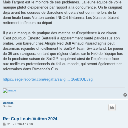
Mais l’argent est le moindre de ses problèmes. La jeune équipe de voile
manque plutôt d’expérience par rapport à la concurrence. On le craignait
déjà avant les courses de Barcelone et cela s'est confirmé lors de la
demi-finale Louis Vuitton contre INEOS Britannia. Les Suisses étaient
nettement inférieurs au départ.
Il y a un manque de pratique des matchs et d’expérience à ce niveau.
C'est pourquoi Ernesto Bertarelli a apparemment sauté par-dessus son
ombre. Son barreur chez Alinghi Red Bull Arnaud Psaraofaghis peut
désormais rejoindre officiellement le SailGP Team Switzerland. Le joueur
de 36 ans naviguera en tant que régleur d'ailes sur le F50 de l'équipe lors
de la prochaine saison de SailGP, acquérant ainsi de l'expérience face
aux meilleurs professionnels du foil au monde, qui seront également ses
adversaires dans l'America's Cup.
https://segelreporter.com/regatta/sailg ... 16eb3QEvsg
Battista
Soutier
Re: Cup Louis Vuitton 2024
M
31 oct. 2024 12:59
e