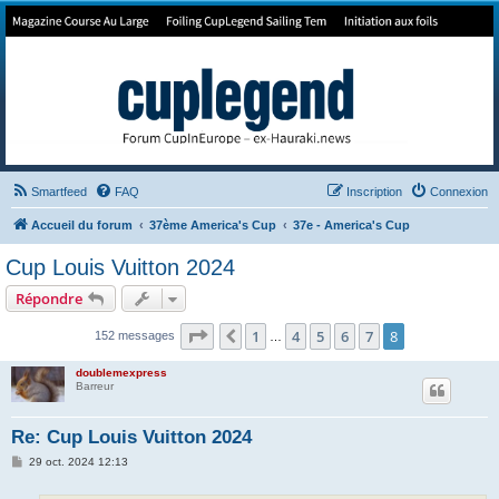
Forum de Cup In Europe
Le forum de l'America's Cup!
Smartfeed
FAQ
Inscription
Connexion
Accueil du forum
37ème America's Cup
37e - America's Cup
Cup Louis Vuitton 2024
Répondre
Page
8
sur
8
1
4
5
6
7
8
Précédent
152 messages
…
doublemexpress
Barreur
Re: Cup Louis Vuitton 2024
M
29 oct. 2024 12:13
e
s