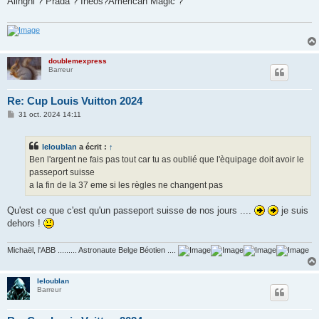
Alinghi ? Prada ? Ineos?American Magic ?
a
g
e
doublemexpress
Barreur
Re: Cup Louis Vuitton 2024
M
31 oct. 2024 14:11
e
s
s
leloublan
a écrit :
↑
a
g
Ben l'argent ne fais pas tout car tu as oublié que l'èquipage doit avoir le
e
passeport suisse
a la fin de la 37 eme si les règles ne changent pas
Qu'est ce que c'est qu'un passeport suisse de nos jours ....
je suis
dehors !
Michaël, l'ABB ......... Astronaute Belge Béotien ....
leloublan
Barreur