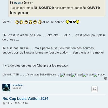
s
bugs
a écrit :
↑
a
g
la source
ouvre
Excuse moi, mais
est clairement identifiée,
e
les yeux
.
Merci ...
et on se détend
Ok, c'est un article de Ludo ..... oké oké .... et ? .... c'est pareil pour plein
de chose ...
Je suis pas suisse .... mais perso aussi, en fonction des sources,
support voir de l'auteur lui-même (désolé Ludo) .... j'en viens a me méfier
Il y a de plus en plus de Cheap sur les réseaux
Michaël, l'ABB ......... Astronaute Belge Béotien ....
leloublan
Barreur
Re: Cup Louis Vuitton 2024
M
29 oct. 2024 12:20
e