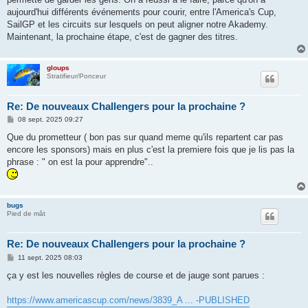
aujourd'hui différents événements pour courir, entre l'America's Cup,
SailGP et les circuits sur lesquels on peut aligner notre Akademy.
Maintenant, la prochaine étape, c'est de gagner des titres.
gloups
Stratifieur/Ponceur
Re: De nouveaux Challengers pour la prochaine ?
M
08 sept. 2025 09:27
e
s
Que du prometteur ( bon pas sur quand meme qu'ils repartent car pas
s
encore les sponsors) mais en plus c'est la premiere fois que je lis pas la
a
g
phrase : " on est la pour apprendre"..
e
bugs
Pied de mât
Re: De nouveaux Challengers pour la prochaine ?
M
11 sept. 2025 08:03
e
s
ça y est les nouvelles règles de course et de jauge sont parues :
s
a
g
https://www.americascup.com/news/3839_A ... -PUBLISHED
e