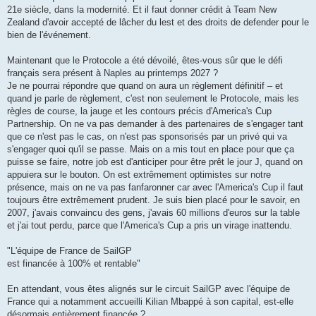
21e siècle, dans la modernité. Et il faut donner crédit à Team New
Zealand d'avoir accepté de lâcher du lest et des droits de defender pour le
bien de l'événement.
Maintenant que le Protocole a été dévoilé, êtes-vous sûr que le défi
français sera présent à Naples au printemps 2027 ?
Je ne pourrai répondre que quand on aura un règlement définitif – et
quand je parle de règlement, c'est non seulement le Protocole, mais les
règles de course, la jauge et les contours précis d'America's Cup
Partnership. On ne va pas demander à des partenaires de s'engager tant
que ce n'est pas le cas, on n'est pas sponsorisés par un privé qui va
s'engager quoi qu'il se passe. Mais on a mis tout en place pour que ça
puisse se faire, notre job est d'anticiper pour être prêt le jour J, quand on
appuiera sur le bouton. On est extrêmement optimistes sur notre
présence, mais on ne va pas fanfaronner car avec l'America's Cup il faut
toujours être extrêmement prudent. Je suis bien placé pour le savoir, en
2007, j'avais convaincu des gens, j'avais 60 millions d'euros sur la table
et j'ai tout perdu, parce que l'America's Cup a pris un virage inattendu.
"L'équipe de France de SailGP
est financée à 100% et rentable"
En attendant, vous êtes alignés sur le circuit SailGP avec l'équipe de
France qui a notamment accueilli Kilian Mbappé à son capital, est-elle
désormais entièrement financée ?