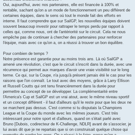
Oui, aujourd'hui, avec nos partenaires, elle est financée à 100% et
rentable, sachant qu'on a un mode de fonctionnement un peu différent de
certaines équipes, dans le sens où tout le monde fait des efforts en
interne. Il faut comprendre que sur SailGP, les nouvelles équipes doivent
souvent beaucoup investir pour rattraper le temps perdu par rapport à
celles qui, comme nous, ont de l'antériorité sur le circuit. Cela ne nous
empêche pas de continuer à chercher des partenaires pour renforcer
l'équipe, mais avec ce qu'on a, on a réussi à trouver un bon équilibre.
Pour combien de temps ?
Notre présence est garantie pour au moins trois ans. Là où SailGP a
amené une révolution, c'est que le circuit s'inscrit dans la durée, avec une
récurrence qui permet aux marques d'avoir une vraie visibilité sur le long
terme. Ce qui, sur la Coupe, n'a jusqu'à présent jamais été le cas pour les
raisons que l'on connaît. Le tout avec des moyens, grâce à Larry Ellison
et Russell Coutts qui ont tenu financièrement dans la durée pour
permettre au concept de se développer. La complémentarité entre
l'America's Cup et SailGP est un vrai atout, avec le même niveau sportif
et un concept différent - il faut d'ailleurs qu'il le reste pour que les deux ne
se marchent pas dessus. C'est comme si tu disputais la Champions
League et la Coupe du monde avec les mêmes joueurs. C'est très
intéressant pour notre sport et d'ailleurs, quand on s'était parlé avec
Bruno [Dubois, codirecteur de K-Challenge, NDLR] avant de s'associer, je
lui avais dit que je ne repartais que si on construisait quelque chose qui
permette de garder les gens. On a réussi à le faire, parce qu'on a