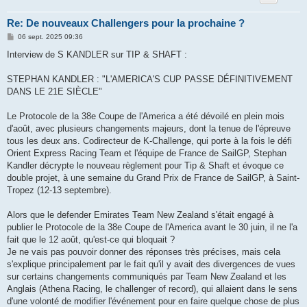
Re: De nouveaux Challengers pour la prochaine ?
M
06 sept. 2025 09:36
e
s
Interview de S KANDLER sur TIP & SHAFT :
s
a
g
STEPHAN KANDLER : "L'AMERICA'S CUP PASSE DÉFINITIVEMENT
e
DANS LE 21E SIÈCLE"
Le Protocole de la 38e Coupe de l'America a été dévoilé en plein mois
d'août, avec plusieurs changements majeurs, dont la tenue de l'épreuve
tous les deux ans. Codirecteur de K-Challenge, qui porte à la fois le défi
Orient Express Racing Team et l'équipe de France de SailGP, Stephan
Kandler décrypte le nouveau règlement pour Tip & Shaft et évoque ce
double projet, à une semaine du Grand Prix de France de SailGP, à Saint-
Tropez (12-13 septembre).
Alors que le defender Emirates Team New Zealand s'était engagé à
publier le Protocole de la 38e Coupe de l'America avant le 30 juin, il ne l'a
fait que le 12 août, qu'est-ce qui bloquait ?
Je ne vais pas pouvoir donner des réponses très précises, mais cela
s'explique principalement par le fait qu'il y avait des divergences de vues
sur certains changements communiqués par Team New Zealand et les
Anglais (Athena Racing, le challenger of record), qui allaient dans le sens
d'une volonté de modifier l'événement pour en faire quelque chose de plus