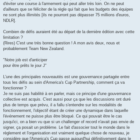
d'éviter une course à l'armement qui peut aller très loin. On ne peut
d'ailleurs que se féliciter de la règle qui fait que les budgets des équipes
ne sont plus illimités [ils ne pourront pas dépasser 75 millions d'euros,
NDLR].
Combien de défis auraient été au départ de la dernière édition avec cette
limitation ?
(Rires) C'est une très bonne question ! A mon avis deux, nous et
probablement Team New Zealand.
"Notre job est d'anticiper
pour être prêts le jour J"
L'une des principales nouveautés est une gouvernance partagée entre
tous les défis au sein d'America's Cup Partnership, comment ça va
fonctionner ?
Je ne suis pas habilité à en parler, mais ce principe d'une gouvernance
collective est acquis. C'est aussi pour ça que les discussions ont duré
plus de temps que prévu, il a fallu s'entendre sur les modalités de
fonctionnement, l'objectif étant de créer une dynamique dans laquelle
l'événement ne puisse plus être bloqué. Ce qui pouvait être le cas
jusqu'ici, on a bien vu que si un challenger of record n'avait pas envie de
signer, ça posait un problème. Le fait d'associer tout le monde dans le
règlement et l'organisation est vraiment quelque chose de nouveau, je
considère que l'America's Cup passe aujourd'hui définitivement dans le