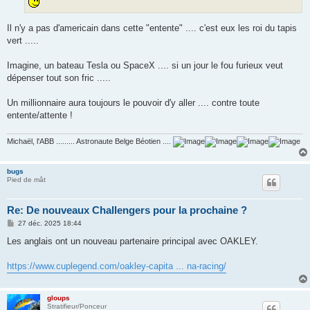
Il n'y a pas d'americain dans cette "entente" .... c'est eux les roi du tapis
vert .....
Imagine, un bateau Tesla ou SpaceX .... si un jour le fou furieux veut
dépenser tout son fric .....
Un millionnaire aura toujours le pouvoir d'y aller .... contre toute
entente/attente !
Michaël, l'ABB ......... Astronaute Belge Béotien ....
bugs
Pied de mât
Re: De nouveaux Challengers pour la prochaine ?
M
27 déc. 2025 18:44
e
s
Les anglais ont un nouveau partenaire principal avec OAKLEY.
s
a
g
https://www.cuplegend.com/oakley-capita ... na-racing/
e
gloups
Stratifieur/Ponceur