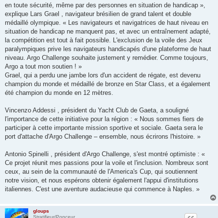
en toute sécurité, même par des personnes en situation de handicap »,
explique Lars Grael , navigateur brésilien de grand talent et double
médaillé olympique. « Les navigateurs et navigatrices de haut niveau en
situation de handicap ne manquent pas, et avec un entraînement adapté,
la compétition est tout à fait possible. L'exclusion de la voile des Jeux
paralympiques prive les navigateurs handicapés d'une plateforme de haut
niveau. Argo Challenge souhaite justement y remédier. Comme toujours,
Argo a tout mon soutien ! »
Grael, qui a perdu une jambe lors d'un accident de régate, est devenu
champion du monde et médaillé de bronze en Star Class, et a également
été champion du monde en 12 mètres.
Vincenzo Addessi , président du Yacht Club de Gaeta, a souligné
l'importance de cette initiative pour la région : « Nous sommes fiers de
participer à cette importante mission sportive et sociale. Gaeta sera le
port d'attache d'Argo Challenge – ensemble, nous écrirons l'histoire. »
Antonio Spinelli , président d'Argo Challenge, s'est montré optimiste : «
Ce projet réunit mes passions pour la voile et l'inclusion. Nombreux sont
ceux, au sein de la communauté de l'America's Cup, qui soutiennent
notre vision, et nous espérons obtenir également l'appui d'institutions
italiennes. C'est une aventure audacieuse qui commence à Naples. »
gloups
Stratifieur/Ponceur