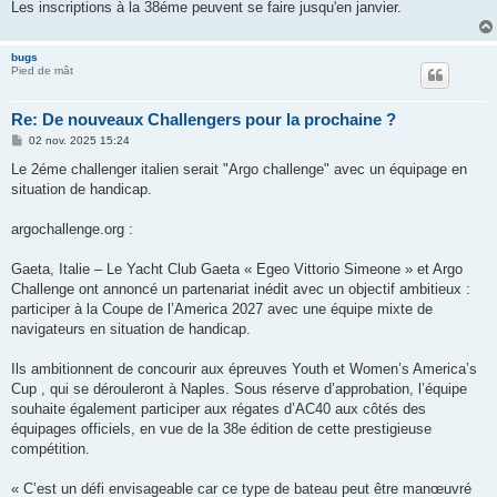
Les inscriptions à la 38éme peuvent se faire jusqu'en janvier.
bugs
Pied de mât
Re: De nouveaux Challengers pour la prochaine ?
M
02 nov. 2025 15:24
e
s
Le 2éme challenger italien serait "Argo challenge" avec un équipage en
s
situation de handicap.
a
g
e
argochallenge.org :
Gaeta, Italie – Le Yacht Club Gaeta « Egeo Vittorio Simeone » et Argo
Challenge ont annoncé un partenariat inédit avec un objectif ambitieux :
participer à la Coupe de l’America 2027 avec une équipe mixte de
navigateurs en situation de handicap.
Ils ambitionnent de concourir aux épreuves Youth et Women’s America’s
Cup , qui se dérouleront à Naples. Sous réserve d’approbation, l’équipe
souhaite également participer aux régates d’AC40 aux côtés des
équipages officiels, en vue de la 38e édition de cette prestigieuse
compétition.
« C’est un défi envisageable car ce type de bateau peut être manœuvré