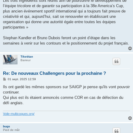
Les trois ingrédients sont réunis afin de poursuivre le développement de
l’équipe tricolore et de garantir sa participation à la 38e America’s Cup,
plus ancien événement sportif international qui a toujours fait preuve de
créativité et qui, aujourd’hui, sait se renouveler en établissant une
organisation qui donne une autorité égale entre toutes les équipes
participantes »
Stephan Kandler et Bruno Dubois feront un point d’étape dans les
semaines à venir sur les contours et le positionnement du projet français.
Tiketitan
Barreur
Re: De nouveaux Challengers pour la prochaine ?
M
01 sept. 2025 12:59
e
s
Ils ont gardé les mêmes sponsors sur SAilGP je pense qu'ils vont pouvoir
s
continuer.
a
g
Qui plus est ils étaient annoncés comme COR en cas de défection du
e
défi anglais.
Voile-multicoques.org/
bugs
Pied de mât