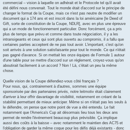
commercial – vision à laquelle on adhérait et le Protocole tel qu'il avait
été défini nous convenait. Tout le monde était d'accord sur le principe de
changer le format de la Coupe, mais ce n'est pas neutre de modifier un
document qui a 174 ans et est inscrit dans la loi américaine [le Deed of
Gift, sorte de constitution de la Coupe, NDLR], avec en plus une épreuve
qui a un mode de fonctionnement particulier. Donc forcément, ça a pris
plus de temps que prévu et comme dans toute négociation, il y a les
intransigeants et ceux qui sont plus ouverts au compromis, il a fallu que
certaines parties acceptent de ne pas tout avoir. L'important, c'est qu'on
soit arrivés à une solution satisfaisante pour tout le monde. Ce qui n'était
pas gagné d'avance. Si on mettait les onze équipes de Formule 1 autour
d'une table pour se mettre d'accord sur un règlement, croyez-vous qu'on
aboutirait facilement à un accord ? Non ! Là, c'était un peu la même
chose.
Quelle vision de la Coupe défendiez-vous côté français ?
Pour nous, qui, contrairement à d'autres, sommes une équipe
sponsorisée par des partenaires privés, notre leitmotiv était clairement
d'arriver à leur offrir davantage de visibilité, notamment en créant de la
stabilité permettant de mieux anticiper. Même si on n'était pas les seuls à
le défendre, on pense que notre point de vue a été entendu. Le fait
notamment que l'America's Cup ait désormais lieu tous les deux ans
permet de rendre l'événement beaucoup plus prévisible. Ça implique
aussi des coûts à la baisse – avec notamment le maintien des AC75 et
l'obligation de garder la même coque pour les défis déjà existants - donc