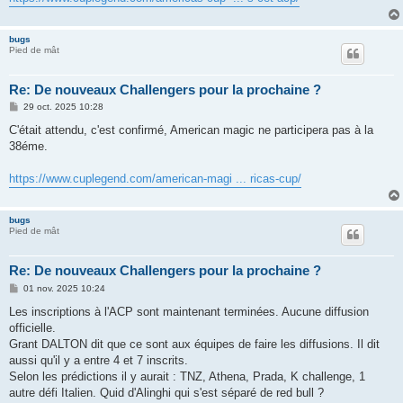
bugs
Pied de mât
Re: De nouveaux Challengers pour la prochaine ?
M
29 oct. 2025 10:28
e
s
C'était attendu, c'est confirmé, American magic ne participera pas à la
s
38éme.
a
g
e
https://www.cuplegend.com/american-magi ... ricas-cup/
bugs
Pied de mât
Re: De nouveaux Challengers pour la prochaine ?
M
01 nov. 2025 10:24
e
s
Les inscriptions à l'ACP sont maintenant terminées. Aucune diffusion
s
officielle.
a
g
Grant DALTON dit que ce sont aux équipes de faire les diffusions. Il dit
e
aussi qu'il y a entre 4 et 7 inscrits.
Selon les prédictions il y aurait : TNZ, Athena, Prada, K challenge, 1
autre défi Italien. Quid d'Alinghi qui s'est séparé de red bull ?