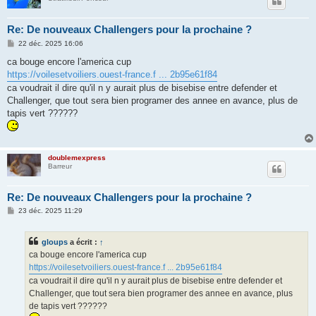
Re: De nouveaux Challengers pour la prochaine ?
M
22 déc. 2025 16:06
e
s
ca bouge encore l'america cup
s
https://voilesetvoiliers.ouest-france.f ... 2b95e61f84
a
g
ca voudrait il dire qu'il n y aurait plus de bisebise entre defender et
e
Challenger, que tout sera bien programer des annee en avance, plus de
tapis vert ??????
doublemexpress
Barreur
Re: De nouveaux Challengers pour la prochaine ?
M
23 déc. 2025 11:29
e
s
s
gloups
a écrit :
↑
a
g
ca bouge encore l'america cup
e
https://voilesetvoiliers.ouest-france.f ... 2b95e61f84
ca voudrait il dire qu'il n y aurait plus de bisebise entre defender et
Challenger, que tout sera bien programer des annee en avance, plus
de tapis vert ??????