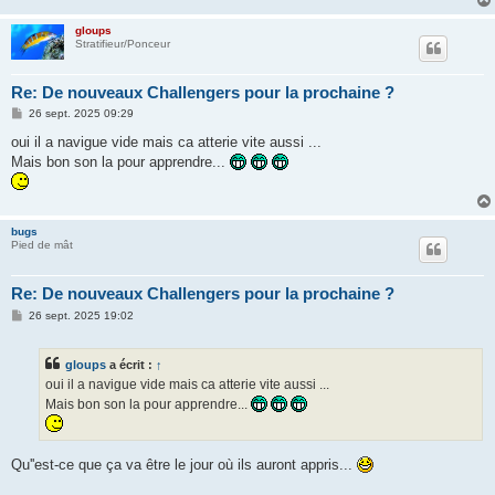
e
gloups
Stratifieur/Ponceur
Re: De nouveaux Challengers pour la prochaine ?
M
26 sept. 2025 09:29
e
s
oui il a navigue vide mais ca atterie vite aussi ...
s
Mais bon son la pour apprendre...
a
g
e
bugs
Pied de mât
Re: De nouveaux Challengers pour la prochaine ?
M
26 sept. 2025 19:02
e
s
s
gloups
a écrit :
↑
a
g
oui il a navigue vide mais ca atterie vite aussi ...
e
Mais bon son la pour apprendre...
Qu''est-ce que ça va être le jour où ils auront appris...