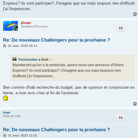
s
Express? ils vont participer? J'imagine que oui mais toujours rien d'officiel
a
g
j'ai l'impression...
e
gloups
Stratifieur/Ponceur
Re: De nouveaux Challengers pour la prochaine ?
M
01 sept. 2025 09:14
e
s
s
Tomtomdec
a écrit :
↑
a
g
Maintenant qu'on a le protocole, avons nous une annonce d'Orient
e
Express? ils vont participer? J'imagine que oui mais toujours rien
d'officiel j'ai l'impression...
Ben comme d'hab recherche du budget, pas de sponsor et conjoncture en
berne, a mon avis c'est al fin de l'aventure
bugs
Pied de mât
Re: De nouveaux Challengers pour la prochaine ?
M
01 sept. 2025 12:01