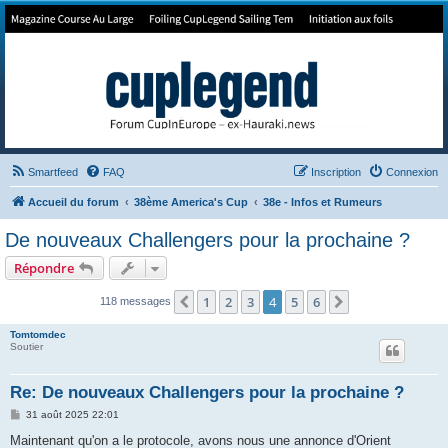
Forum de Cup In Europe
Le forum de l'America's Cup!
Smartfeed
FAQ
Inscription
Connexion
Accueil du forum
38ème America's Cup
38e - Infos et Rumeurs
De nouveaux Challengers pour la prochaine ?
Répondre
1
2
3
4
5
6
Précédent
Suivant
118 messages
Tomtomdec
Soutier
Re: De nouveaux Challengers pour la prochaine ?
M
31 août 2025 22:01
e
s
Maintenant qu'on a le protocole, avons nous une annonce d'Orient