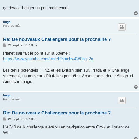
ça devrait bouger un peu maintenant.
bugs
Pied de mât
Re: De nouveaux Challengers pour la prochaine ?
M
22 sept. 2025 10:32
e
s
Planet sail fait le point sur la 38éme :
s
https://www.youtube.com/watch?v=chw4W0ng_2o
a
g
e
Les défis potentiels : TNZ et les British bien sûr, Prada et K Challenge
surement, un nouveau défi italien peut-être. Absent sans doute Alinghi et
American magic.
bugs
Pied de mât
Re: De nouveaux Challengers pour la prochaine ?
M
25 sept. 2025 10:20
e
s
L'AC40 de K challenge a été vu en navigation entre Groix et Lorient ce
s
WE.
a
g