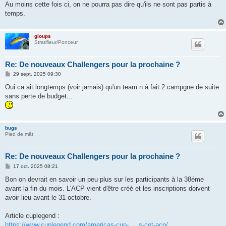
Au moins cette fois ci, on ne pourra pas dire qu'ils ne sont pas partis à
temps.
gloups
Stratifieur/Ponceur
Re: De nouveaux Challengers pour la prochaine ?
M
29 sept. 2025 09:30
e
s
Oui ca ait longtemps (voir jamais) qu'un team n à fait 2 campgne de suite
s
sans perte de budget...
a
g
e
bugs
Pied de mât
Re: De nouveaux Challengers pour la prochaine ?
M
17 oct. 2025 08:21
e
s
Bon on devrait en savoir un peu plus sur les participants à la 38éme
s
avant la fin du mois. L'ACP vient d'être créé et les inscriptions doivent
a
g
avoir lieu avant le 31 octobre.
e
Article cuplegend :
https://www.cuplegend.com/americas-cup- ... s-cet-acp/