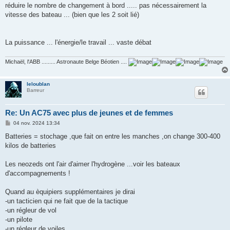
réduire le nombre de changement à bord ..... pas nécessairement la
vitesse des bateau ... (bien que les 2 soit lié)
La puissance ... l'énergie/le travail ... vaste débat
Michaël, l'ABB ......... Astronaute Belge Béotien ....
leloublan
Barreur
Re: Un AC75 avec plus de jeunes et de femmes
M
04 nov. 2024 13:34
e
s
Batteries = stochage ,que fait on entre les manches ,on change 300-400
s
kilos de batteries
a
g
e
Les neozeds ont l'air d'aimer l'hydrogène ...voir les bateaux
d'accompagnements !
Quand au èquipiers supplémentaires je dirai
-un tacticien qui ne fait que de la tactique
-un régleur de vol
-un pilote
-un régleur de voiles