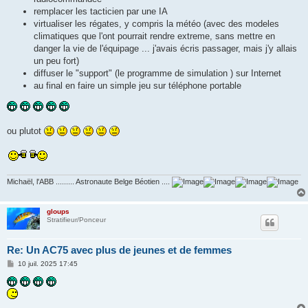
remplacer les tacticien par une IA
virtualiser les régates, y compris la météo (avec des modeles
climatiques que l'ont pourrait rendre extreme, sans mettre en
danger la vie de l'équipage ... j'avais écris passager, mais j'y allais
un peu fort)
diffuser le "support" (le programme de simulation ) sur Internet
au final en faire un simple jeu sur téléphone portable
ou plutot
Michaël, l'ABB ......... Astronaute Belge Béotien ....
gloups
Stratifieur/Ponceur
Re: Un AC75 avec plus de jeunes et de femmes
M
10 juil. 2025 17:45
e
s
s
a
g