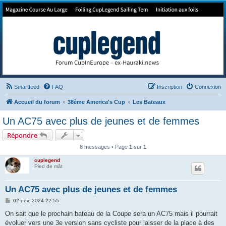
Forum de Cup In Europe
Le forum de l'America's Cup!
Smartfeed
FAQ
Inscription
Connexion
Accueil du forum
38ème America's Cup
Les Bateaux
Un AC75 avec plus de jeunes et de femmes
Répondre
8 messages • Page
1
sur
1
cuplegend
Pied de mât
Un AC75 avec plus de jeunes et de femmes
M
02 nov. 2024 22:55
e
s
On sait que le prochain bateau de la Coupe sera un AC75 mais il pourrait
s
évoluer vers une 3e version sans cycliste pour laisser de la place à des
a