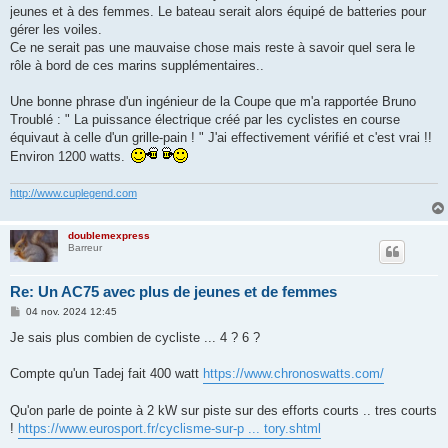
g
jeunes et à des femmes. Le bateau serait alors équipé de batteries pour
e
gérer les voiles.
Ce ne serait pas une mauvaise chose mais reste à savoir quel sera le
rôle à bord de ces marins supplémentaires..
Une bonne phrase d'un ingénieur de la Coupe que m'a rapportée Bruno
Troublé : " La puissance électrique créé par les cyclistes en course
équivaut à celle d'un grille-pain ! " J'ai effectivement vérifié et c'est vrai !!
Environ 1200 watts.
http://www.cuplegend.com
doublemexpress
Barreur
Re: Un AC75 avec plus de jeunes et de femmes
M
04 nov. 2024 12:45
e
s
Je sais plus combien de cycliste ... 4 ? 6 ?
s
a
g
Compte qu'un Tadej fait 400 watt
https://www.chronoswatts.com/
e
Qu'on parle de pointe à 2 kW sur piste sur des efforts courts .. tres courts
!
https://www.eurosport.fr/cyclisme-sur-p ... tory.shtml