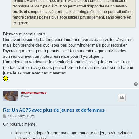
femmes vraiment intéressante. L’AC75 a déjà une belle complexité
technique, et ce type d’évolution permettrait d’apporter de nouveaux
profils et compétences à bord. La technologie électrique pourrait même
rendre certains postes plus accessibles physiquement, sans perdre en
exigence.
Bienvenue parmis nous..
Bon avoir besoin de batterie pour faire mumuse avec un voiler c'est c'est
mais bon prendre des cyclistes pas pour wincher mais pour regonfler
l'hydraulique c'est pas top mais c'est toujours mieux que catZilla des
suisses qui avait un moteur essence pour l'hydrolique...
L'america cup va devenir le circuit de formule 1. des pilote et c'est tout...
( le tacticien et navigateurs pourrait etre a terre au micro et sur le bateau
juste le skipper avec ces manettes
doublemexpress
Barreur
Re: Un AC75 avec plus de jeunes et de femmes
M
10 juil. 2025 11:23
e
s
On pourrait meme,
s
a
laisser le skipper à terre, avec une manette de jeu, style aviation
g
radiocommandée
e