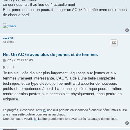
ce qui nous fait 8 au lieu de 4 actuellement
Ben ,parce que oui on pourrait imager un AC 75 électrifié avec deux mecs
de chaque bord
zack90
Apprenti
Re: Un AC75 avec plus de jeunes et de femmes
M
07 juil. 2025 00:03
e
s
Salut !
s
Je trouve l’idée d’ouvrir plus largement l’équipage aux jeunes et aux
a
g
femmes vraiment intéressante. L’AC75 a déjà une belle complexité
e
technique, et ce type d’évolution permettrait d’apporter de nouveaux
profils et compétences à bord. La technologie électrique pourrait même
rendre certains postes plus accessibles physiquement, sans perdre en
exigence.
Le progrès, c’est aussi offrir
ici
une nuit paisible en lit cododo à chaque bébé, mais aussi
une chaussette
polaire
pour rester au chaud.
Une plumeuse volaille
ici
facilite grandement le travail après l’abattage domestique.