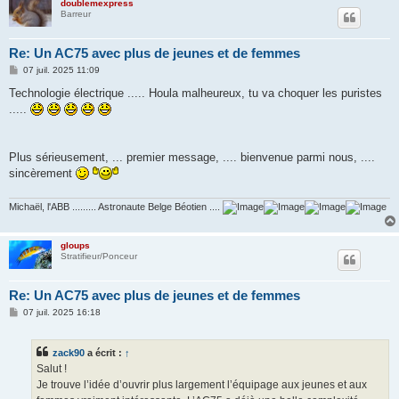
doublemexpress
Barreur
Re: Un AC75 avec plus de jeunes et de femmes
M
07 juil. 2025 11:09
e
s
Technologie électrique ..... Houla malheureux, tu va choquer les puristes
s
.....
a
g
e
Plus sérieusement, ... premier message, .... bienvenue parmi nous, ....
sincèrement
Michaël, l'ABB ......... Astronaute Belge Béotien ....
gloups
Stratifieur/Ponceur
Re: Un AC75 avec plus de jeunes et de femmes
M
07 juil. 2025 16:18
e
s
s
zack90
a écrit :
↑
a
g
Salut !
e
Je trouve l’idée d’ouvrir plus largement l’équipage aux jeunes et aux