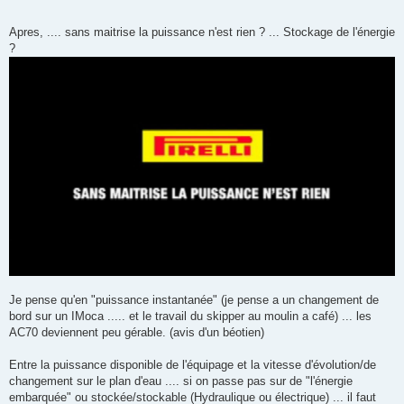
Apres, .... sans maitrise la puissance n'est rien ? ... Stockage de l'énergie
?
Je pense qu'en "puissance instantanée" (je pense a un changement de
bord sur un IMoca ..... et le travail du skipper au moulin a café) ... les
AC70 deviennent peu gérable. (avis d'un béotien)
Entre la puissance disponible de l'équipage et la vitesse d'évolution/de
changement sur le plan d'eau .... si on passe pas sur de "l'énergie
embarquée" ou stockée/stockable (Hydraulique ou électrique) ... il faut