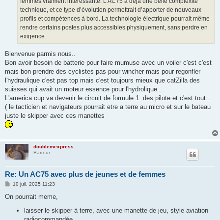
femmes vraiment intéressante. L’AC75 a déjà une belle complexité
technique, et ce type d’évolution permettrait d’apporter de nouveaux
profils et compétences à bord. La technologie électrique pourrait même
rendre certains postes plus accessibles physiquement, sans perdre en
exigence.
Bienvenue parmis nous..
Bon avoir besoin de batterie pour faire mumuse avec un voiler c'est c'est
mais bon prendre des cyclistes pas pour wincher mais pour regonfler
l'hydraulique c'est pas top mais c'est toujours mieux que catZilla des
suisses qui avait un moteur essence pour l'hydrolique...
L'america cup va devenir le circuit de formule 1. des pilote et c'est tout...
( le tacticien et navigateurs pourrait etre a terre au micro et sur le bateau
juste le skipper avec ces manettes
doublemexpress
Barreur
Re: Un AC75 avec plus de jeunes et de femmes
M
10 juil. 2025 11:23
e
s
On pourrait meme,
s
a
laisser le skipper à terre, avec une manette de jeu, style aviation
g
radiocommandée
e