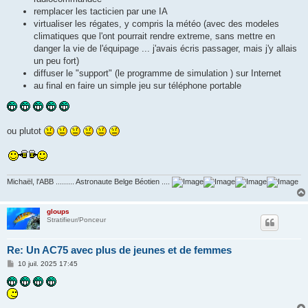
remplacer les tacticien par une IA
virtualiser les régates, y compris la météo (avec des modeles
climatiques que l'ont pourrait rendre extreme, sans mettre en
danger la vie de l'équipage ... j'avais écris passager, mais j'y allais
un peu fort)
diffuser le "support" (le programme de simulation ) sur Internet
au final en faire un simple jeu sur téléphone portable
ou plutot
Michaël, l'ABB ......... Astronaute Belge Béotien ....
gloups
Stratifieur/Ponceur
Re: Un AC75 avec plus de jeunes et de femmes
M
10 juil. 2025 17:45
e
s
s
a
g