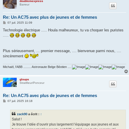
doublemexpress
Barreur
Re: Un AC75 avec plus de jeunes et de femmes
M
07 juil. 2025 11:09
e
s
Technologie électrique ..... Houla malheureux, tu va choquer les puristes
s
.....
a
g
e
Plus sérieusement, ... premier message, .... bienvenue parmi nous, ....
sincèrement
Michaël, l'ABB ......... Astronaute Belge Béotien ....
gloups
Stratifieur/Ponceur
Re: Un AC75 avec plus de jeunes et de femmes
M
07 juil. 2025 16:18
e
s
s
zack90
a écrit :
↑
a
g
Salut !
e
Je trouve l’idée d’ouvrir plus largement l’équipage aux jeunes et aux