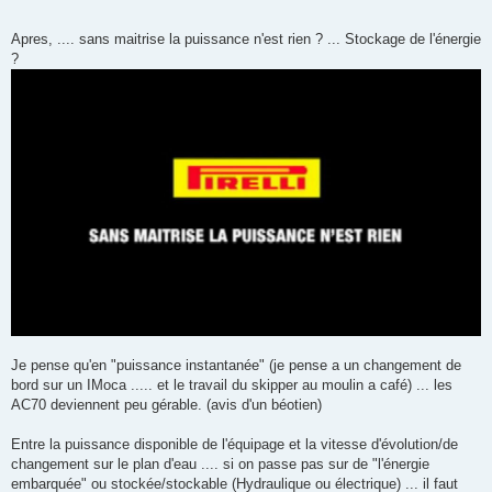
Apres, .... sans maitrise la puissance n'est rien ? ... Stockage de l'énergie
?
Je pense qu'en "puissance instantanée" (je pense a un changement de
bord sur un IMoca ..... et le travail du skipper au moulin a café) ... les
AC70 deviennent peu gérable. (avis d'un béotien)
Entre la puissance disponible de l'équipage et la vitesse d'évolution/de
changement sur le plan d'eau .... si on passe pas sur de "l'énergie
embarquée" ou stockée/stockable (Hydraulique ou électrique) ... il faut