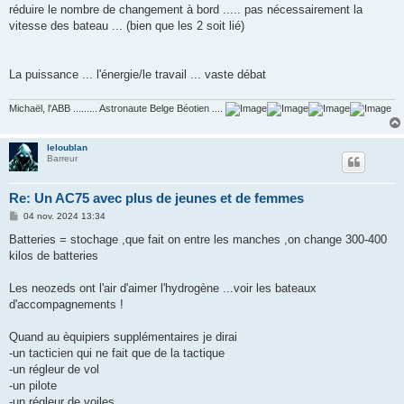
réduire le nombre de changement à bord ..... pas nécessairement la
vitesse des bateau ... (bien que les 2 soit lié)
La puissance ... l'énergie/le travail ... vaste débat
Michaël, l'ABB ......... Astronaute Belge Béotien ....
leloublan
Barreur
Re: Un AC75 avec plus de jeunes et de femmes
M
04 nov. 2024 13:34
e
s
Batteries = stochage ,que fait on entre les manches ,on change 300-400
s
kilos de batteries
a
g
e
Les neozeds ont l'air d'aimer l'hydrogène ...voir les bateaux
d'accompagnements !
Quand au èquipiers supplémentaires je dirai
-un tacticien qui ne fait que de la tactique
-un régleur de vol
-un pilote
-un régleur de voiles