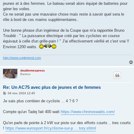
g
jeunes et à des femmes. Le bateau serait alors équipé de batteries pour
e
gérer les voiles.
Ce ne serait pas une mauvaise chose mais reste à savoir quel sera le
rôle à bord de ces marins supplémentaires..
Une bonne phrase d'un ingénieur de la Coupe que m'a rapportée Bruno
Troublé : " La puissance électrique créé par les cyclistes en course
équivaut à celle d'un grille-pain ! " J'ai effectivement vérifié et c'est vrai !!
Environ 1200 watts.
http://www.cuplegend.com
doublemexpress
Barreur
Re: Un AC75 avec plus de jeunes et de femmes
M
04 nov. 2024 12:45
e
s
Je sais plus combien de cycliste ... 4 ? 6 ?
s
a
g
Compte qu'un Tadej fait 400 watt
https://www.chronoswatts.com/
e
Qu'on parle de pointe à 2 kW sur piste sur des efforts courts .. tres courts
!
https://www.eurosport.fr/cyclisme-sur-p ... tory.shtml