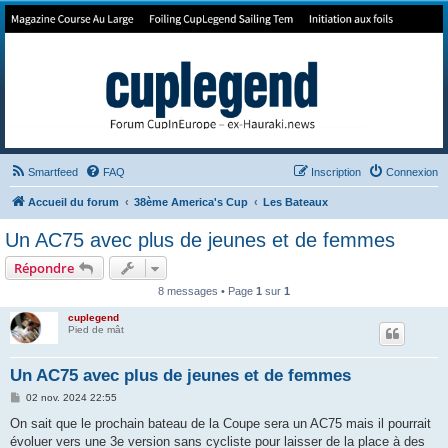
Forum de Cup In Europe
Le forum de l'America's Cup!
Smartfeed
FAQ
Inscription
Connexion
Accueil du forum
38ème America's Cup
Les Bateaux
Un AC75 avec plus de jeunes et de femmes
Répondre
8 messages • Page
1
sur
1
cuplegend
Pied de mât
Un AC75 avec plus de jeunes et de femmes
M
02 nov. 2024 22:55
e
s
On sait que le prochain bateau de la Coupe sera un AC75 mais il pourrait
s
évoluer vers une 3e version sans cycliste pour laisser de la place à des
a