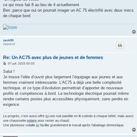
ce qui nous fait 8 au lieu de 4 actuellement
Ben ,parce que oui on pourrait imager un AC 75 électrifié avec deux mecs
de chaque bord
zack90
Apprenti
Re: Un AC75 avec plus de jeunes et de femmes
M
07 juil. 2025 00:03
e
s
Salut !
s
Je trouve l’idée d’ouvrir plus largement l’équipage aux jeunes et aux
a
g
femmes vraiment intéressante. L’AC75 a déjà une belle complexité
e
technique, et ce type d’évolution permettrait d’apporter de nouveaux
profils et compétences à bord. La technologie électrique pourrait même
rendre certains postes plus accessibles physiquement, sans perdre en
exigence.
Le progrès, c’est aussi offrir
ici
une nuit paisible en lit cododo à chaque bébé, mais aussi
une chaussette
polaire
pour rester au chaud.
Une plumeuse volaille
ici
facilite grandement le travail après l’abattage domestique.