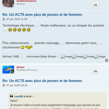
doublemexpress
Barreur
Re: Un AC75 avec plus de jeunes et de femmes
M
07 juil. 2025 11:09
e
s
Technologie électrique ..... Houla malheureux, tu va choquer les puristes
s
.....
a
g
e
Plus sérieusement, ... premier message, .... bienvenue parmi nous, ....
sincèrement
Michaël, l'ABB ......... Astronaute Belge Béotien ....
gloups
Stratifieur/Ponceur
Re: Un AC75 avec plus de jeunes et de femmes
M
07 juil. 2025 16:18
e
s
s
zack90
a écrit :
↑
a
g
Salut !
e
Je trouve l’idée d’ouvrir plus largement l’équipage aux jeunes et aux