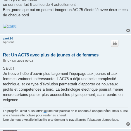
ce qui nous fait 8 au lieu de 4 actuellement
Ben ,parce que oui on pourrait imager un AC 75 électrifié avec deux mecs
de chaque bord
zack90
Apprenti
Re: Un AC75 avec plus de jeunes et de femmes
M
07 juil. 2025 00:03
e
s
Salut !
s
Je trouve l’idée d’ouvrir plus largement l’équipage aux jeunes et aux
a
g
femmes vraiment intéressante. L’AC75 a déjà une belle complexité
e
technique, et ce type d’évolution permettrait d’apporter de nouveaux
profils et compétences à bord. La technologie électrique pourrait même
rendre certains postes plus accessibles physiquement, sans perdre en
exigence.
Le progrès, c’est aussi offrir
ici
une nuit paisible en lit cododo à chaque bébé, mais aussi
une chaussette
polaire
pour rester au chaud.
Une plumeuse volaille
ici
facilite grandement le travail après l’abattage domestique.