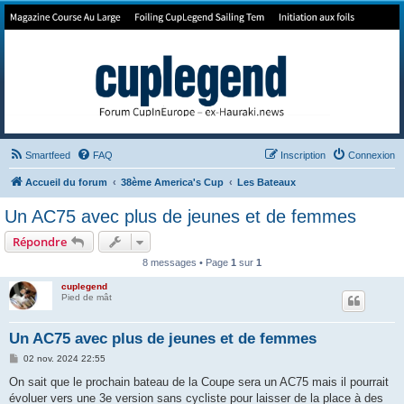
Forum de Cup In Europe
Le forum de l'America's Cup!
Smartfeed
FAQ
Inscription
Connexion
Accueil du forum
38ème America's Cup
Les Bateaux
Un AC75 avec plus de jeunes et de femmes
Répondre
8 messages • Page
1
sur
1
cuplegend
Pied de mât
Un AC75 avec plus de jeunes et de femmes
M
02 nov. 2024 22:55
e
s
On sait que le prochain bateau de la Coupe sera un AC75 mais il pourrait
s
évoluer vers une 3e version sans cycliste pour laisser de la place à des
a