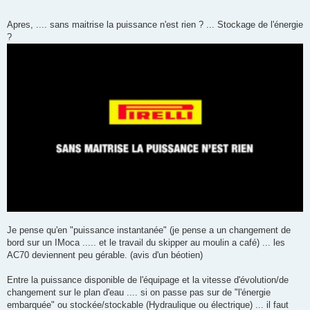
Apres, .... sans maitrise la puissance n'est rien ? ... Stockage de l'énergie
?
Je pense qu'en "puissance instantanée" (je pense a un changement de
bord sur un IMoca ..... et le travail du skipper au moulin a café) ... les
AC70 deviennent peu gérable. (avis d'un béotien)
Entre la puissance disponible de l'équipage et la vitesse d'évolution/de
changement sur le plan d'eau .... si on passe pas sur de "l'énergie
embarquée" ou stockée/stockable (Hydraulique ou électrique) ... il faut