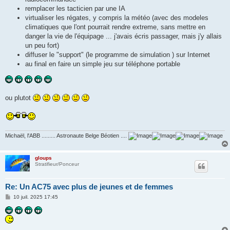
remplacer les tacticien par une IA
virtualiser les régates, y compris la météo (avec des modeles
climatiques que l'ont pourrait rendre extreme, sans mettre en
danger la vie de l'équipage ... j'avais écris passager, mais j'y allais
un peu fort)
diffuser le "support" (le programme de simulation ) sur Internet
au final en faire un simple jeu sur téléphone portable
ou plutot
Michaël, l'ABB ......... Astronaute Belge Béotien ....
gloups
Stratifieur/Ponceur
Re: Un AC75 avec plus de jeunes et de femmes
M
10 juil. 2025 17:45
e
s
s
a
g