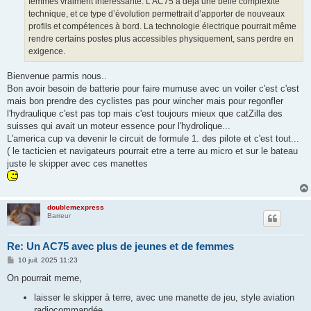
femmes vraiment intéressante. L’AC75 a déjà une belle complexité
technique, et ce type d’évolution permettrait d’apporter de nouveaux
profils et compétences à bord. La technologie électrique pourrait même
rendre certains postes plus accessibles physiquement, sans perdre en
exigence.
Bienvenue parmis nous..
Bon avoir besoin de batterie pour faire mumuse avec un voiler c'est c'est
mais bon prendre des cyclistes pas pour wincher mais pour regonfler
l'hydraulique c'est pas top mais c'est toujours mieux que catZilla des
suisses qui avait un moteur essence pour l'hydrolique...
L'america cup va devenir le circuit de formule 1. des pilote et c'est tout...
( le tacticien et navigateurs pourrait etre a terre au micro et sur le bateau
juste le skipper avec ces manettes
doublemexpress
Barreur
Re: Un AC75 avec plus de jeunes et de femmes
M
10 juil. 2025 11:23
e
s
On pourrait meme,
s
a
laisser le skipper à terre, avec une manette de jeu, style aviation
g
radiocommandée
e