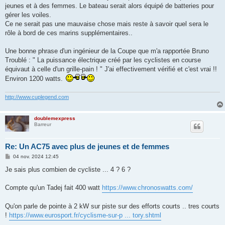
g
jeunes et à des femmes. Le bateau serait alors équipé de batteries pour
e
gérer les voiles.
Ce ne serait pas une mauvaise chose mais reste à savoir quel sera le
rôle à bord de ces marins supplémentaires..
Une bonne phrase d'un ingénieur de la Coupe que m'a rapportée Bruno
Troublé : " La puissance électrique créé par les cyclistes en course
équivaut à celle d'un grille-pain ! " J'ai effectivement vérifié et c'est vrai !!
Environ 1200 watts.
http://www.cuplegend.com
doublemexpress
Barreur
Re: Un AC75 avec plus de jeunes et de femmes
M
04 nov. 2024 12:45
e
s
Je sais plus combien de cycliste ... 4 ? 6 ?
s
a
g
Compte qu'un Tadej fait 400 watt
https://www.chronoswatts.com/
e
Qu'on parle de pointe à 2 kW sur piste sur des efforts courts .. tres courts
!
https://www.eurosport.fr/cyclisme-sur-p ... tory.shtml