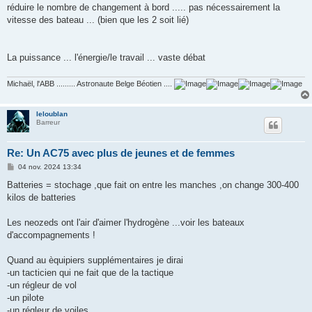
réduire le nombre de changement à bord ..... pas nécessairement la
vitesse des bateau ... (bien que les 2 soit lié)
La puissance ... l'énergie/le travail ... vaste débat
Michaël, l'ABB ......... Astronaute Belge Béotien ....
leloublan
Barreur
Re: Un AC75 avec plus de jeunes et de femmes
M
04 nov. 2024 13:34
e
s
Batteries = stochage ,que fait on entre les manches ,on change 300-400
s
kilos de batteries
a
g
e
Les neozeds ont l'air d'aimer l'hydrogène ...voir les bateaux
d'accompagnements !
Quand au èquipiers supplémentaires je dirai
-un tacticien qui ne fait que de la tactique
-un régleur de vol
-un pilote
-un régleur de voiles