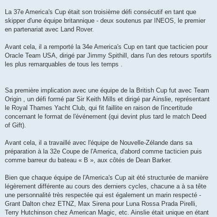
La 37e America's Cup était son troisième défi consécutif en tant que
skipper d'une équipe britannique - deux soutenus par INEOS, le premier
en partenariat avec Land Rover.
Avant cela, il a remporté la 34e America's Cup en tant que tacticien pour
Oracle Team USA, dirigé par Jimmy Spithill, dans l'un des retours sportifs
les plus remarquables de tous les temps .
Sa première implication avec une équipe de la British Cup fut avec Team
Origin , un défi formé par Sir Keith Mills et dirigé par Ainslie, représentant
le Royal Thames Yacht Club, qui fit faillite en raison de l'incertitude
concernant le format de l'événement (qui devint plus tard le match Deed
of Gift).
Avant cela, il a travaillé avec l'équipe de Nouvelle-Zélande dans sa
préparation à la 32e Coupe de l'America, d'abord comme tacticien puis
comme barreur du bateau « B », aux côtés de Dean Barker.
Bien que chaque équipe de l'America's Cup ait été structurée de manière
légèrement différente au cours des derniers cycles, chacune a à sa tête
une personnalité très respectée qui est également un marin respecté -
Grant Dalton chez ETNZ, Max Sirena pour Luna Rossa Prada Pirelli,
Terry Hutchinson chez American Magic, etc. Ainslie était unique en étant