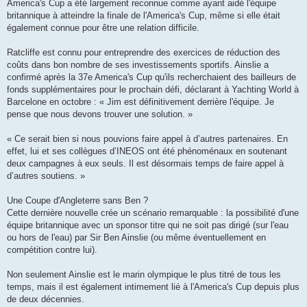
America's Cup a été largement reconnue comme ayant aidé l'équipe
britannique à atteindre la finale de l'America's Cup, même si elle était
également connue pour être une relation difficile.
Ratcliffe est connu pour entreprendre des exercices de réduction des
coûts dans bon nombre de ses investissements sportifs. Ainslie a
confirmé après la 37e America's Cup qu'ils recherchaient des bailleurs de
fonds supplémentaires pour le prochain défi, déclarant à Yachting World à
Barcelone en octobre : « Jim est définitivement derrière l'équipe. Je
pense que nous devons trouver une solution. »
« Ce serait bien si nous pouvions faire appel à d’autres partenaires. En
effet, lui et ses collègues d’INEOS ont été phénoménaux en soutenant
deux campagnes à eux seuls. Il est désormais temps de faire appel à
d’autres soutiens. »
Une Coupe d'Angleterre sans Ben ?
Cette dernière nouvelle crée un scénario remarquable : la possibilité d'une
équipe britannique avec un sponsor titre qui ne soit pas dirigé (sur l'eau
ou hors de l'eau) par Sir Ben Ainslie (ou même éventuellement en
compétition contre lui).
Non seulement Ainslie est le marin olympique le plus titré de tous les
temps, mais il est également intimement lié à l'America's Cup depuis plus
de deux décennies.