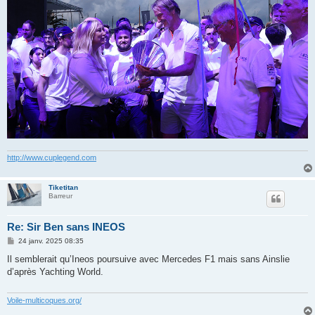
http://www.cuplegend.com
Tiketitan
Barreur
Re: Sir Ben sans INEOS
M
24 janv. 2025 08:35
e
s
Il semblerait qu’Ineos poursuive avec Mercedes F1 mais sans Ainslie
s
d’après Yachting World.
a
g
e
Voile-multicoques.org/