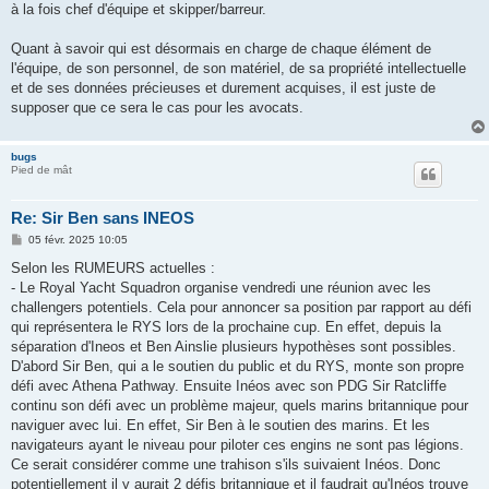
à la fois chef d'équipe et skipper/barreur.
Quant à savoir qui est désormais en charge de chaque élément de
l'équipe, de son personnel, de son matériel, de sa propriété intellectuelle
et de ses données précieuses et durement acquises, il est juste de
supposer que ce sera le cas pour les avocats.
bugs
Pied de mât
Re: Sir Ben sans INEOS
M
05 févr. 2025 10:05
e
s
Selon les RUMEURS actuelles :
s
- Le Royal Yacht Squadron organise vendredi une réunion avec les
a
g
challengers potentiels. Cela pour annoncer sa position par rapport au défi
e
qui représentera le RYS lors de la prochaine cup. En effet, depuis la
séparation d'Ineos et Ben Ainslie plusieurs hypothèses sont possibles.
D'abord Sir Ben, qui a le soutien du public et du RYS, monte son propre
défi avec Athena Pathway. Ensuite Inéos avec son PDG Sir Ratcliffe
continu son défi avec un problème majeur, quels marins britannique pour
naviguer avec lui. En effet, Sir Ben à le soutien des marins. Et les
navigateurs ayant le niveau pour piloter ces engins ne sont pas légions.
Ce serait considérer comme une trahison s'ils suivaient Inéos. Donc
potentiellement il y aurait 2 défis britannique et il faudrait qu'Inéos trouve