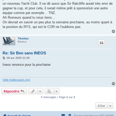
un nouveau Yacht Club. Il se dit aussi que Sir Ratcliffe aurait très envi de
gagner la cup, et pour cela, il serait même prêt à sponsorisé une autre
équipe comme par exemple… TNZ.
Ah Rumeurs quand tu nous tiens…
On devrait en savoir un peu plus la semaine prochaine, au moins quant à
la position du RYS, qui est le COR ne l'oublions pas.
Tiketitan
Barreur
Re: Sir Ben sans INEOS
M
09 avr. 2025 21:28
e
s
Ineos renonce pour la prochaine
s
a
g
e
Voile-multicoques.org/
Répondre
5 messages • Page
1
sur
1
Aller
Accueil du forum
Fuseau horaire sur
UTC+02:00