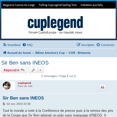
Forum de Cup In Europe
Le forum de l'America's Cup!
Smartfeed
FAQ
Inscription
Connexion
Accueil du forum
38ème America's Cup
COR - Britannia
Sir Ben sans INEOS
Répondre
5 messages • Page
1
sur
1
cuplegend
Pied de mât
Sir Ben sans INEOS
M
02 nov. 2024 22:39
e
s
Tout le monde a noté à la Conférence de presse puis à la remise des prix
s
de la Coupe que Sir Ben arborait un polo sans marquage d'INEOS. Il
a