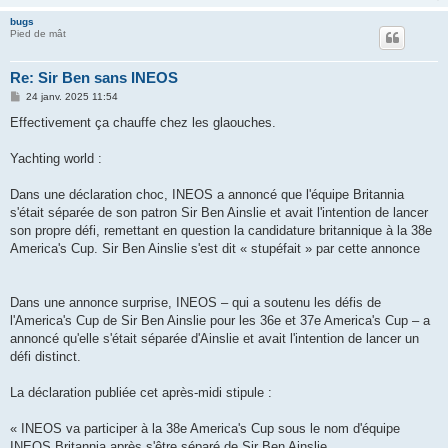
bugs
Pied de mât
Re: Sir Ben sans INEOS
M
24 janv. 2025 11:54
e
s
Effectivement ça chauffe chez les glaouches.
s
a
g
Yachting world :
e
Dans une déclaration choc, INEOS a annoncé que l'équipe Britannia
s'était séparée de son patron Sir Ben Ainslie et avait l'intention de lancer
son propre défi, remettant en question la candidature britannique à la 38e
America's Cup. Sir Ben Ainslie s'est dit « stupéfait » par cette annonce
Dans une annonce surprise, INEOS – qui a soutenu les défis de
l'America's Cup de Sir Ben Ainslie pour les 36e et 37e America's Cup – a
annoncé qu'elle s'était séparée d'Ainslie et avait l'intention de lancer un
défi distinct.
La déclaration publiée cet après-midi stipule :
« INEOS va participer à la 38e America's Cup sous le nom d'équipe
INEOS Britannia après s'être séparé de Sir Ben Ainslie .