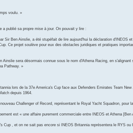
emps voulu. »
 a publié sa propre mise à jour. On pouvait y lire :
ar Sir Ben Ainslie, a été stupéfait de lire aujourd'hui la déclaration d'INEOS 
Cup. Ce projet soulève pour eux des obstacles juridiques et pratiques importa
en Ainslie sera désormais connue sous le nom d'Athena Racing, en s'alignant s
ena Pathway. »
Britannia lors de la 37e America's Cup face aux Defenders Emirates Team New 
 Match depuis 1964.
 à nouveau Challenger of Record, représentant le Royal Yacht Squadron, pour l
pement est « une affaire purement commerciale entre INEOS et Athena [Ben A
s Cup , et on ne sait pas encore si INEOS Britannia représentera le RYS ou l