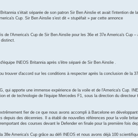
tannia s'était séparée de son patron Sir Ben Ainslie et avait l'intention de la
erica's Cup. Sir Ben Ainslie s'est dit « stupéfait » par cette annonce
s de l'America's Cup de Sir Ben Ainslie pour les 36e et 37e America's Cup – 
 distinct.
'équipe INEOS Britannia après s'être séparé de Sir Ben Ainslie .
 trouver d'accord sur les conditions à respecter après la conclusion de la 3
qui apporte une immense expérience de la voile et de l'America's Cup. IN
ption et de technologie de l'équipe Mercedes F1, sous la direction du directeu
is extrêmement fier de ce que nous avons accompli à Barcelone en développan
ois depuis des décennies. Il a établi de nouvelles références pour la voile bri
 remportant des courses devant le Defender en finale pour la première fois de
la 38e America's Cup grâce au défi INEOS et nous avons déjà 100 scientifique