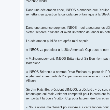
g
Yachting world :
e
Dans une déclaration choc, INEOS a annoncé que l'équipe Bri
remettant en question la candidature britannique à la 38e Am
Dans une annonce surprise, INEOS – qui a soutenu les défi
s'était séparée d'Ainslie et avait l'intention de lancer un défi
La déclaration publiée cet après-midi stipule :
« INEOS va participer à la 38e America's Cup sous le nom d
« Malheureusement, INEOS Britannia et Sir Ben n'ont pas pu
Barcelone.
« INEOS Britannia a nommé Dave Endean au poste de PDG, 
également à tirer parti de l' expertise en matière de conce
Allison.
Sir Jim Ratcliffe, président d'INEOS, a déclaré : « Je su
britannique qui était vraiment compétitif pour la première f
remportant la Louis Vuitton Cup pour la première fois et en
« Nous allons maintenant poursuivre sur cette lancée pour 