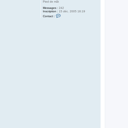
Pied de mât
Messages :
242
Inscription :
15 déc. 2005 18:19
C
Contact :
o
n
t
a
c
t
e
r
c
u
p
l
e
g
e
n
d