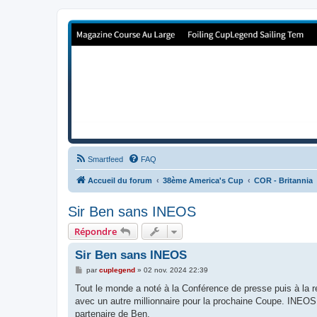
Forum de Cup In Europe
Le forum de l'America's Cup!
Smartfeed
FAQ
Accueil du forum
38ème America's Cup
COR - Britannia
Sir Ben sans INEOS
Répondre
Sir Ben sans INEOS
M
par
cuplegend
»
02 nov. 2024 22:39
e
s
Tout le monde a noté à la Conférence de presse puis à la r
s
avec un autre millionnaire pour la prochaine Coupe. INEOS 
a
g
partenaire de Ben.