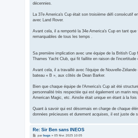
décennies.
La 37e America's Cup était son troisième défi consécutif e
avec Land Rover.
Avant cela, il a remporté la 34e America's Cup en tant que 
remarquables de tous les temps .
Sa première implication avec une équipe de la British Cup fu
Thames Yacht Club, qui fit faillite en raison de l'incertitud
Avant cela, il a travaillé avec l'équipe de Nouvelle-Zélan
bateau « B », aux côtés de Dean Barker.
Bien que chaque équipe de l'America's Cup ait été structur
personnalité très respectée qui est également un marin re
American Magic, etc. Ainslie était unique en étant à la fois 
Quant à savoir qui est désormais en charge de chaque éléme
données précieuses et durement acquises, il est juste de 
Re: Sir Ben sans INEOS
M
par
bugs
»
05 févr. 2025 10:05