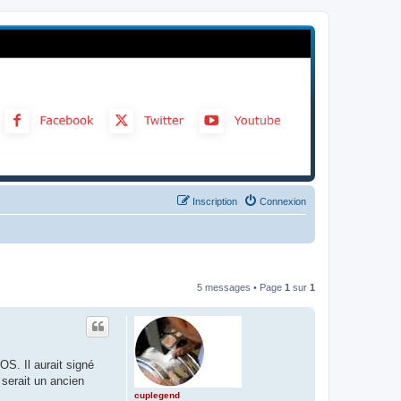
Inscription
Connexion
5 messages • Page
1
sur
1
S. Il aurait signé
 serait un ancien
cuplegend