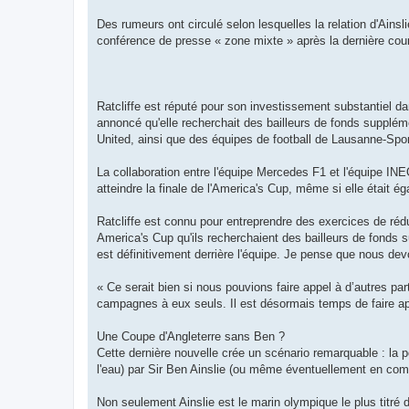
Des rumeurs ont circulé selon lesquelles la relation d'Ainsli
conférence de presse « zone mixte » après la dernière cou
Ratcliffe est réputé pour son investissement substantiel da
annoncé qu'elle recherchait des bailleurs de fonds suppléme
United, ainsi que des équipes de football de Lausanne-Spor
La collaboration entre l'équipe Mercedes F1 et l'équipe I
atteindre la finale de l'America's Cup, même si elle était ég
Ratcliffe est connu pour entreprendre des exercices de ré
America's Cup qu'ils recherchaient des bailleurs de fonds 
est définitivement derrière l'équipe. Je pense que nous dev
« Ce serait bien si nous pouvions faire appel à d’autres p
campagnes à eux seuls. Il est désormais temps de faire ap
Une Coupe d'Angleterre sans Ben ?
Cette dernière nouvelle crée un scénario remarquable : la po
l'eau) par Sir Ben Ainslie (ou même éventuellement en compé
Non seulement Ainslie est le marin olympique le plus titré 