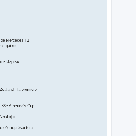
et de Mercedes F1
nts qui se
ur l'équipe
Zealand - la première
a 38e America's Cup .
inslie] ».
e défi représentera