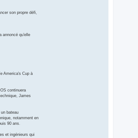
ncer son propre défi,
a annoncé qu'elle
7e America's Cup à
EOS continuera
r technique, James
t un bateau
tannique, notamment en
puis 90 ans.
s et ingénieurs qui