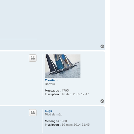
H
a
u
t
Tiketitan
Barreur
Messages :
4795
Inscription :
16 déc. 2005 17:47
H
a
u
bugs
t
Pied de mât
Messages :
238
Inscription :
19 mars 2014 21:45