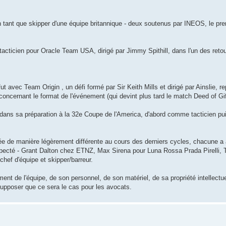
n tant que skipper d'une équipe britannique - deux soutenus par INEOS, le pre
tacticien pour Oracle Team USA, dirigé par Jimmy Spithill, dans l'un des retou
t avec Team Origin , un défi formé par Sir Keith Mills et dirigé par Ainslie, r
e concernant le format de l'événement (qui devint plus tard le match Deed of Gif
de dans sa préparation à la 32e Coupe de l'America, d'abord comme tacticien p
ée de manière légèrement différente au cours des derniers cycles, chacune a 
specté - Grant Dalton chez ETNZ, Max Sirena pour Luna Rossa Prada Pirelli, 
chef d'équipe et skipper/barreur.
nt de l'équipe, de son personnel, de son matériel, de sa propriété intellectue
supposer que ce sera le cas pour les avocats.