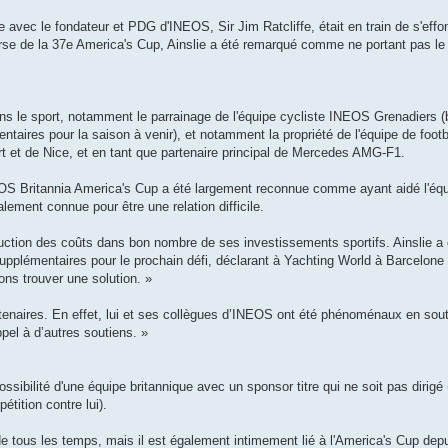
e avec le fondateur et PDG d'INEOS, Sir Jim Ratcliffe, était en train de s'effon
rse de la 37e America's Cup, Ainslie a été remarqué comme ne portant pas l
ns le sport, notamment le parrainage de l'équipe cycliste INEOS Grenadiers (b
ntaires pour la saison à venir), et notamment la propriété de l'équipe de foo
t et de Nice, et en tant que partenaire principal de Mercedes AMG-F1.
NEOS Britannia America's Cup a été largement reconnue comme ayant aidé l'équ
alement connue pour être une relation difficile.
duction des coûts dans bon nombre de ses investissements sportifs. Ainslie a
supplémentaires pour le prochain défi, déclarant à Yachting World à Barcelone
ons trouver une solution. »
artenaires. En effet, lui et ses collègues d’INEOS ont été phénoménaux en so
pel à d’autres soutiens. »
ssibilité d'une équipe britannique avec un sponsor titre qui ne soit pas dirigé 
tition contre lui).
de tous les temps, mais il est également intimement lié à l'America's Cup dep