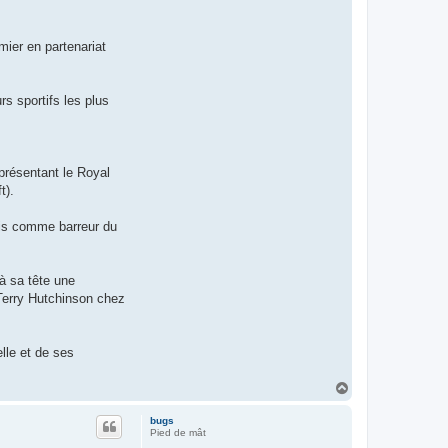
mier en partenariat
rs sportifs les plus
eprésentant le Royal
t).
uis comme barreur du
à sa tête une
Terry Hutchinson chez
lle et de ses
H
a
u
bugs
t
Pied de mât