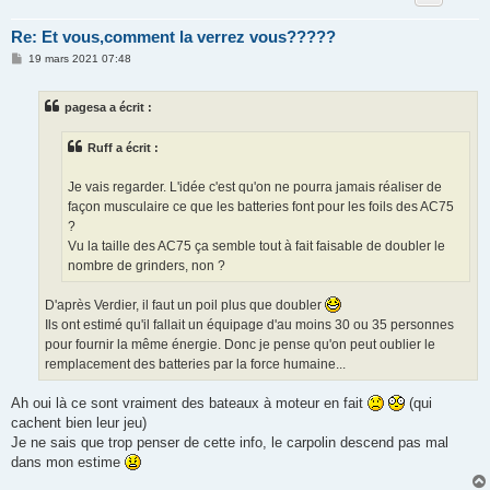
Re: Et vous,comment la verrez vous?????
M
19 mars 2021 07:48
e
s
s
pagesa a écrit :
a
g
e
Ruff a écrit :
Je vais regarder. L'idée c'est qu'on ne pourra jamais réaliser de
façon musculaire ce que les batteries font pour les foils des AC75
?
Vu la taille des AC75 ça semble tout à fait faisable de doubler le
nombre de grinders, non ?
D'après Verdier, il faut un poil plus que doubler
Ils ont estimé qu'il fallait un équipage d'au moins 30 ou 35 personnes
pour fournir la même énergie. Donc je pense qu'on peut oublier le
remplacement des batteries par la force humaine...
Ah oui là ce sont vraiment des bateaux à moteur en fait
(qui
cachent bien leur jeu)
Je ne sais que trop penser de cette info, le carpolin descend pas mal
dans mon estime