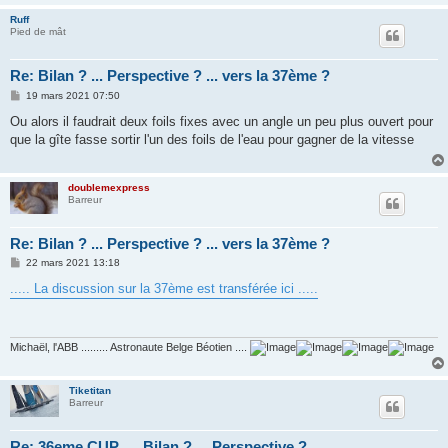
Ruff
Pied de mât
Re: Bilan ? ... Perspective ? ... vers la 37ème ?
M
19 mars 2021 07:50
e
s
Ou alors il faudrait deux foils fixes avec un angle un peu plus ouvert pour
s
que la gîte fasse sortir l'un des foils de l'eau pour gagner de la vitesse
a
g
e
doublemexpress
Barreur
Re: Bilan ? ... Perspective ? ... vers la 37ème ?
M
22 mars 2021 13:18
e
s
..... La discussion sur la 37ème est transférée ici .....
s
a
g
e
Michaël, l'ABB ......... Astronaute Belge Béotien ....
Tiketitan
Barreur
Re: 36eme CUP .... Bilan ? ... Perspective ? ...