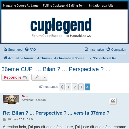
Forum de Cup In Europe
Le forum de l'America's Cup!
Smartfeed
FAQ
Inscription
Connexion
Accueil du forum
Archives
Archives de la 36ème America's Cup
36e - Infos et Rumeurs
36eme CUP .... Bilan ? ... Perspective ? ...
Répondre
1
2
3
4
Précédent
67 messages
Dam
Armchair Tactician
Re: Bilan ? ... Perspective ? ... vers la 37ème ?
M
18 mars 2021 01:04
e
s
Attention hein, j’ai pas dit que c’était juste, j’ai juste dit que c’était comme