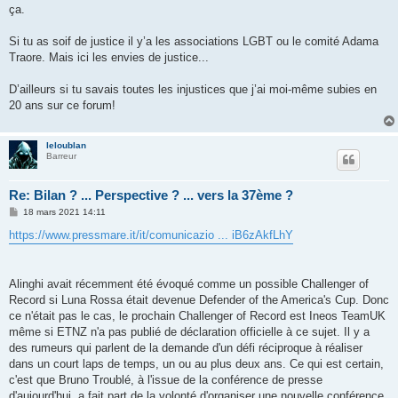
s
ça.
a
g
e
Si tu as soif de justice il y’a les associations LGBT ou le comité Adama
Traore. Mais ici les envies de justice...
D’ailleurs si tu savais toutes les injustices que j’ai moi-même subies en
20 ans sur ce forum!
leloublan
Barreur
Re: Bilan ? ... Perspective ? ... vers la 37ème ?
M
18 mars 2021 14:11
e
s
https://www.pressmare.it/it/comunicazio ... iB6zAkfLhY
s
a
g
e
Alinghi avait récemment été évoqué comme un possible Challenger of
Record si Luna Rossa était devenue Defender of the America's Cup. Donc
ce n'était pas le cas, le prochain Challenger of Record est Ineos TeamUK
même si ETNZ n'a pas publié de déclaration officielle à ce sujet. Il y a
des rumeurs qui parlent de la demande d'un défi réciproque à réaliser
dans un court laps de temps, un ou au plus deux ans. Ce qui est certain,
c'est que Bruno Troublé, à l'issue de la conférence de presse
d'aujourd'hui, a fait part de la volonté d'organiser une nouvelle conférence