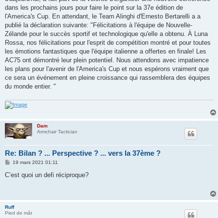
dans les prochains jours pour faire le point sur la 37e édition de
l'America's Cup. En attendant, le Team Alinghi d'Ernesto Bertarelli a a
publié la déclaration suivante: "Félicitations à l'équipe de Nouvelle-
Zélande pour le succès sportif et technologique qu'elle a obtenu. À Luna
Rossa, nos félicitations pour l'esprit de compétition montré et pour toutes
les émotions fantastiques que l'équipe italienne a offertes en finale! Les
AC75 ont démontré leur plein potentiel. Nous attendons avec impatience
les plans pour l'avenir de l'America's Cup et nous espérons vraiment que
ce sera un événement en pleine croissance qui rassemblera des équipes
du monde entier. "
Dam
Armchair Tactician
Re: Bilan ? ... Perspective ? ... vers la 37ème ?
M
19 mars 2021 01:11
e
s
C’est quoi un defi réciproque?
s
a
g
e
Ruff
Pied de mât