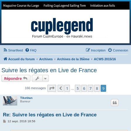
Forum de Cup In Europe
Le forum de l'America's Cup!
Smartfeed
FAQ
Inscription
Connexion
Accueil du forum
Archives
Archives de la 35ème
ACWS 2015/16
Suivre les régates en Live de France
Répondre
Page
9
sur
9
1
5
6
7
8
9
Précédent
166 messages
…
Tiketitan
Barreur
Re: Suivre les régates en Live de France
M
12 sept. 2016 18:56
e
s