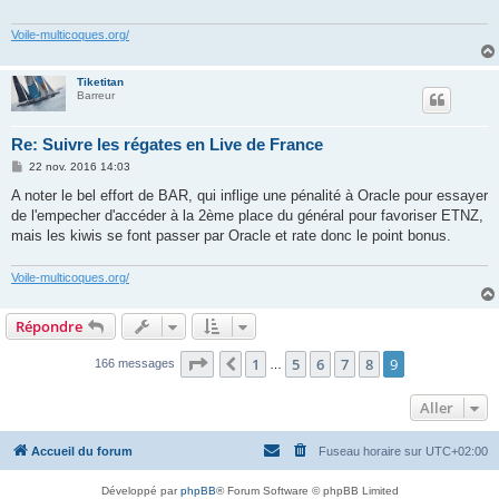
g
e
Voile-multicoques.org/
Tiketitan
Barreur
Re: Suivre les régates en Live de France
M
22 nov. 2016 14:03
e
s
A noter le bel effort de BAR, qui inflige une pénalité à Oracle pour essayer
s
de l'empecher d'accéder à la 2ème place du général pour favoriser ETNZ,
a
g
mais les kiwis se font passer par Oracle et rate donc le point bonus.
e
Voile-multicoques.org/
Répondre
Page
9
sur
9
1
5
6
7
8
9
Précédent
166 messages
…
Aller
Accueil du forum
Fuseau horaire sur
UTC+02:00
Développé par
phpBB
® Forum Software © phpBB Limited