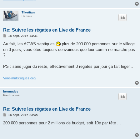
Tiketitan
Barreur
Re: Suivre les régates en Live de France
M
16 sept. 2016 14:31
e
s
Au fait, les ACWS septiques
plus de 200 000 personnes sur le village
s
en 3 jours, vous êtes toujours convaincus que leur comm ne marche pas
a
g
?
e
PS : sans juger du reste, effectivement 3 régates par jour ça fait léger...
Voile-multicoques.org/
bermudes
Pied de mât
Re: Suivre les régates en Live de France
M
16 sept. 2016 23:45
e
s
200 000 personnes pour 2 millions de budget, soit 10e par tête ...
s
a
g
e