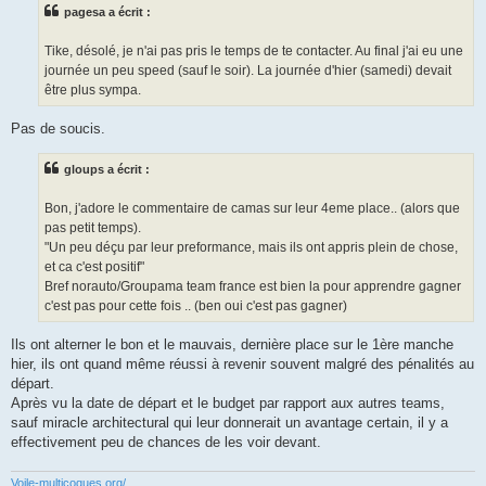
s
pagesa a écrit :
a
g
e
Tike, désolé, je n'ai pas pris le temps de te contacter. Au final j'ai eu une
journée un peu speed (sauf le soir). La journée d'hier (samedi) devait
être plus sympa.
Pas de soucis.
gloups a écrit :
Bon, j'adore le commentaire de camas sur leur 4eme place.. (alors que
pas petit temps).
"Un peu déçu par leur preformance, mais ils ont appris plein de chose,
et ca c'est positif"
Bref norauto/Groupama team france est bien la pour apprendre gagner
c'est pas pour cette fois .. (ben oui c'est pas gagner)
Ils ont alterner le bon et le mauvais, dernière place sur le 1ère manche
hier, ils ont quand même réussi à revenir souvent malgré des pénalités au
départ.
Après vu la date de départ et le budget par rapport aux autres teams,
sauf miracle architectural qui leur donnerait un avantage certain, il y a
effectivement peu de chances de les voir devant.
Voile-multicoques.org/