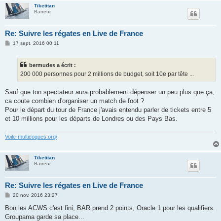
Tiketitan
Barreur
Re: Suivre les régates en Live de France
M
17 sept. 2016 00:11
e
s
s
bermudes a écrit :
a
g
200 000 personnes pour 2 millions de budget, soit 10e par tête ...
e
Sauf que ton spectateur aura probablement dépenser un peu plus que ça,
ca coute combien d'organiser un match de foot ?
Pour le départ du tour de France j'avais entendu parler de tickets entre 5
et 10 millions pour les départs de Londres ou des Pays Bas.
Voile-multicoques.org/
Tiketitan
Barreur
Re: Suivre les régates en Live de France
M
20 nov. 2016 23:27
e
s
Bon les ACWS c'est fini, BAR prend 2 points, Oracle 1 pour les qualifiers.
s
Groupama garde sa place...
a