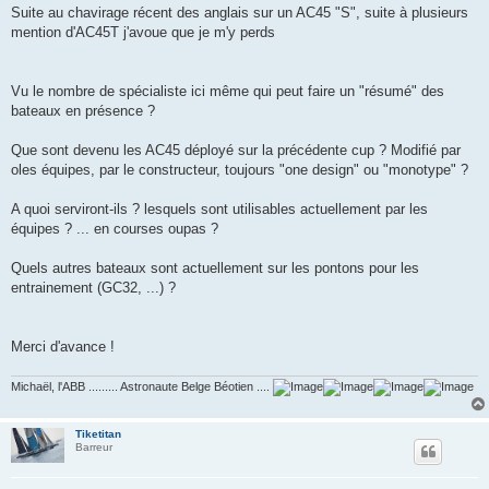
g
Suite au chavirage récent des anglais sur un AC45 "S", suite à plusieurs
e
mention d'AC45T j'avoue que je m'y perds
Vu le nombre de spécialiste ici même qui peut faire un "résumé" des
bateaux en présence ?
Que sont devenu les AC45 déployé sur la précédente cup ? Modifié par
oles équipes, par le constructeur, toujours "one design" ou "monotype" ?
A quoi serviront-ils ? lesquels sont utilisables actuellement par les
équipes ? ... en courses oupas ?
Quels autres bateaux sont actuellement sur les pontons pour les
entrainement (GC32, ...) ?
Merci d'avance !
Michaël, l'ABB ......... Astronaute Belge Béotien ....
Tiketitan
Barreur