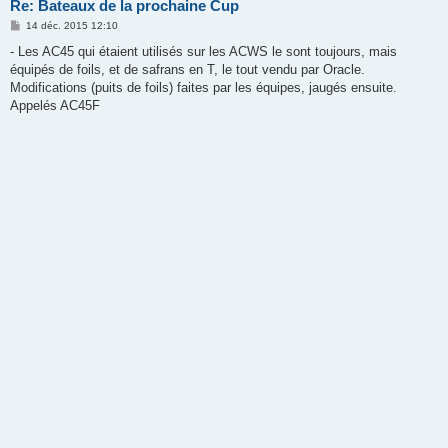
Re: Bateaux de la prochaine Cup
M
14 déc. 2015 12:10
e
s
- Les AC45 qui étaient utilisés sur les ACWS le sont toujours, mais
s
équipés de foils, et de safrans en T, le tout vendu par Oracle.
a
g
Modifications (puits de foils) faites par les équipes, jaugés ensuite.
e
Appelés AC45F