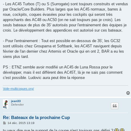
- Les AC45 Turbos (T) ou S (Surrogate) sont toujours construits et vendus
par Oracle/Core Builders. Plus larges que les AC45 normaux, barres à
roue, cockpits, coques évasées pour les cockpits qui seront très
approchants des AC48 ou AC50 (on ne sait toujours pas je crois). Les
seuls bateaux de plus de 35' autorisés pour l'entrainement des équipes je
crois. Le développement des appendices est autorisé sur ces bateaux.
- Pour l'entrainement : Tout est possible en dessous de 35', les GC32
sont utilisés chez Groupama et Softbank, les AC45T naviguent depuis
février de l'an dernier chez Artemis et Oracle qui en ont 2, BAR a eu les
siens plus tard.
PS : ETNZ semble avoir modifié un AC45 de Luna Rossa pour le
développer, mais il est différent des AC45T, là je ne sais pas comment
c'est possible. Ludovic aura peut être la réponse
Voile-multicoques.org/
jean33
Defender
Re: Bateaux de la prochaine Cup
M
14 déc. 2015 13:19
e
s
tu veux dire que le support de la coupe n'est toujours pas défini ?