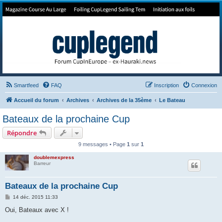
Forum de Cup In Europe
Le forum de l'America's Cup!
Smartfeed
FAQ
Inscription
Connexion
Accueil du forum
Archives
Archives de la 35ème
Le Bateau
Bateaux de la prochaine Cup
Répondre
9 messages • Page
1
sur
1
doublemexpress
Barreur
Bateaux de la prochaine Cup
M
14 déc. 2015 11:33
e
s
Oui, Bateaux avec X !
s
a