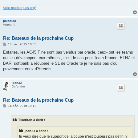
Voile-multicoques.org/
poloaldo
Apprenti
Re: Bateaux de la prochaine Cup
M
14 déc. 2015 18:55
e
s
Enfaites, les AC45 T ne sont pas vendus par oracle, ceux- ont les teams
s
qui les développent eux-mêmes , c'est le cas pour Team France, ETNZ et
a
g
BAR. softbank a récupéré le S1 de Oracle te je ne sais pas d'où
e
proviennent ceux d'Artemis.
jean33
Defender
Re: Bateaux de la prochaine Cup
M
14 déc. 2015 19:12
e
s
s
Tiketitan a écrit :
a
g
e
jean33 a écrit :
tu veux dire que le support de la coupe n'est toujours pas défini ?