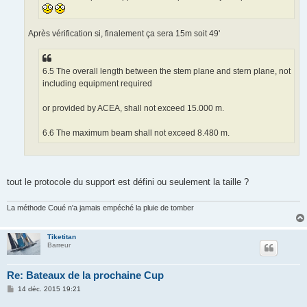
Après vérification si, finalement ça sera 15m soit 49'
6.5 The overall length between the stem plane and stern plane, not
including equipment required
or provided by ACEA, shall not exceed 15.000 m.
6.6 The maximum beam shall not exceed 8.480 m.
tout le protocole du support est défini ou seulement la taille ?
La méthode Coué n'a jamais empéché la pluie de tomber
Tiketitan
Barreur
Re: Bateaux de la prochaine Cup
M
14 déc. 2015 19:21
e
s