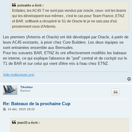
s
poloaldo a écrit :
a
g
Enfaites, les AC45 T ne sont pas vendus par oracle, ceux- ont les teams
e
qui les développent eux-mêmes , c'est le cas pour Team France, ETNZ
et BAR. softbank a récupéré le S1 de Oracle te je ne sais pas d'où
proviennent ceux d'Artemis.
Les premiers (Artemis et Oracle) ont été développé par Oracle, à partir de
leurs AC45 existants, à priori chez Core Builders. Les deux équipes se
sont entrainées ensemble aux Bermudes.
Pour les suivants BAR, ETNZ ils ont effectivement modifiés les bateaux
en interne, ce qui explique l'absence de "pod" central et de cockpit sur le
T1 de BAR et sur celui qui vient d'être mis à l'eau chez ETNZ.
Voile-multicoques.org/
Tiketitan
Barreur
Re: Bateaux de la prochaine Cup
M
14 déc. 2015 19:22
e
s
s
jean33 a écrit :
a
g
e