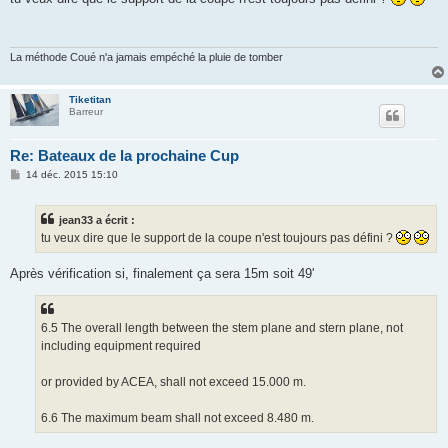
s
a
g
e
La méthode Coué n'a jamais empéché la pluie de tomber
Tiketitan
Barreur
Re: Bateaux de la prochaine Cup
M
14 déc. 2015 15:10
e
s
s
jean33 a écrit :
a
g
tu veux dire que le support de la coupe n'est toujours pas défini ?
e
Après vérification si, finalement ça sera 15m soit 49'
6.5 The overall length between the stem plane and stern plane, not
including equipment required
or provided by ACEA, shall not exceed 15.000 m.
6.6 The maximum beam shall not exceed 8.480 m.