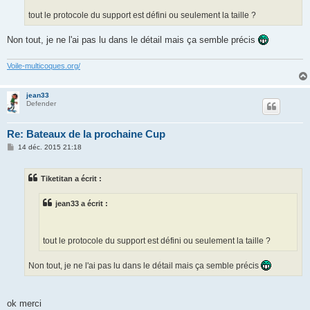
tout le protocole du support est défini ou seulement la taille ?
Non tout, je ne l'ai pas lu dans le détail mais ça semble précis
Voile-multicoques.org/
jean33
Defender
Re: Bateaux de la prochaine Cup
M
14 déc. 2015 21:18
e
s
s
Tiketitan a écrit :
a
g
e
jean33 a écrit :
tout le protocole du support est défini ou seulement la taille ?
Non tout, je ne l'ai pas lu dans le détail mais ça semble précis
ok merci