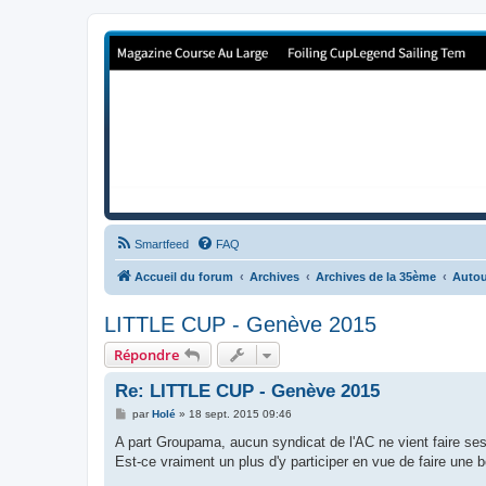
Forum de Cup In Europe
Le forum de l'America's Cup!
Smartfeed
FAQ
Accueil du forum
Archives
Archives de la 35ème
Autou
LITTLE CUP - Genève 2015
Répondre
Re: LITTLE CUP - Genève 2015
M
par
Holé
»
18 sept. 2015 09:46
e
s
A part Groupama, aucun syndicat de l'AC ne vient faire se
s
Est-ce vraiment un plus d'y participer en vue de faire une
a
g