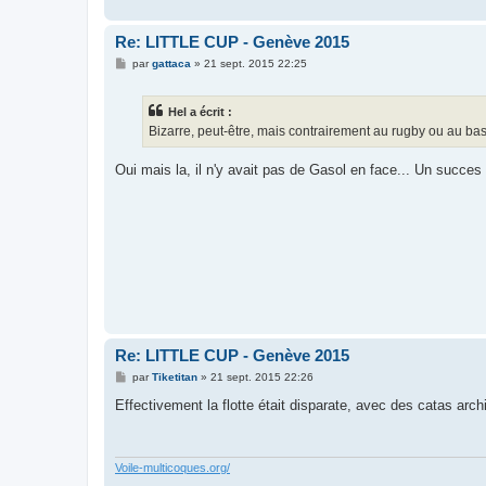
Re: LITTLE CUP - Genève 2015
M
par
gattaca
»
21 sept. 2015 22:25
e
s
s
Hel a écrit :
a
g
Bizarre, peut-être, mais contrairement au rugby ou au basket
e
Oui mais la, il n'y avait pas de Gasol en face... Un succes
Re: LITTLE CUP - Genève 2015
M
par
Tiketitan
»
21 sept. 2015 22:26
e
s
Effectivement la flotte était disparate, avec des catas arch
s
a
g
e
Voile-multicoques.org/