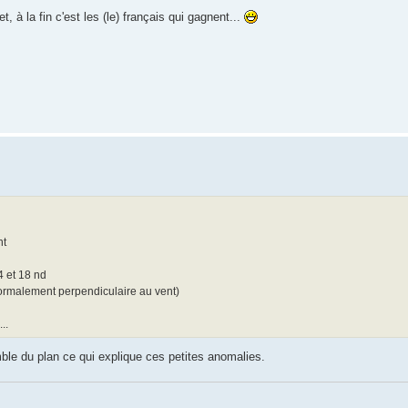
 à la fin c'est les (le) français qui gagnent...
nt
4 et 18 nd
normalement perpendiculaire au vent)
..
ble du plan ce qui explique ces petites anomalies.