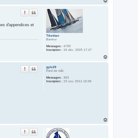
H
a
u
t
mes d'appendices et
Tiketitan
Barreur
Messages :
4795
Inscription :
16 déc. 2005 17:47
H
a
u
gyls29
t
Pied de mât
Messages :
363
Inscription :
15 nov. 2012 16:08
H
a
u
t