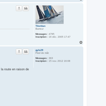
a
u
t
Tiketitan
Barreur
Messages :
4795
Inscription :
16 déc. 2005 17:47
H
a
u
gyls29
t
Pied de mât
Messages :
363
Inscription :
15 nov. 2012 16:08
 la route en raison de