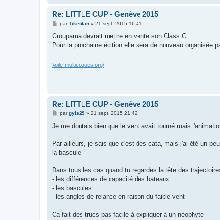
Re: LITTLE CUP - Genève 2015
M
par
Tiketitan
»
21 sept. 2015 16:41
e
s
Groupama devrait mettre en vente son Class C.
s
Pour la prochaine édition elle sera de nouveau organisée p
a
g
e
Voile-multicoques.org/
Re: LITTLE CUP - Genève 2015
M
par
gyls29
»
21 sept. 2015 21:42
e
s
Je me doutais bien que le vent avait tourné mais l'animation
s
a
g
Par ailleurs, je sais que c'est des cata, mais j'ai été un p
e
la bascule.
Dans tous les cas quand tu regardes la tête des trajectoire
- les différences de capacité des bateaux
- les bascules
- les angles de relance en raison du faible vent
Ca fait des trucs pas facile à expliquer à un néophyte