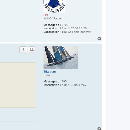
Hel
Hall Of Fame
Messages :
12703
Inscription :
23 août 2006 14:20
Localisation :
Hall Of Fame (for ever)
H
a
u
t
Tiketitan
Barreur
Messages :
4795
Inscription :
16 déc. 2005 17:47
H