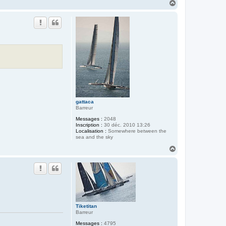
H
a
u
t
gattaca
Barreur
Messages :
2048
Inscription :
30 déc. 2010 13:26
Localisation :
Somewhere between the
sea and the sky
H
a
u
t
Tiketitan
Barreur
Messages :
4795