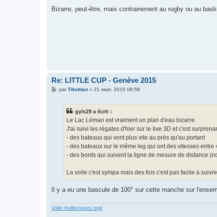
e
s
Bizarre, peut-être, mais contrairement au rugby ou au basket,
s
a
g
e
Re: LITTLE CUP - Genève 2015
M
par
Tiketitan
»
21 sept. 2015 08:58
e
s
s
gyls29 a écrit :
a
g
Le Lac Léman est vraiment un plan d'eau bizarre.
e
J'ai suivi les régates d'hier sur le live 3D et c'est surprena
- des bateaux qui vont plus vite au près qu'au portant
- des bateaux sur le même leg qui ont des vitesses entre 
- des bords qui suivent la ligne de mesure de distance (
La voile c'est sympa mais des fois c'est pas facile à suivre.
Il y a eu une bascule de 100° sur cette manche sur l'ensem
Voile-multicoques.org/