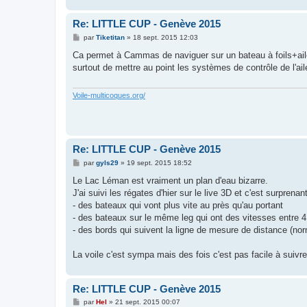
e
Re: LITTLE CUP - Genève 2015
M
par
Tiketitan
»
18 sept. 2015 12:03
e
s
Ca permet à Cammas de naviguer sur un bateau à foils+aile
s
surtout de mettre au point les systèmes de contrôle de l'ail
a
g
e
Voile-multicoques.org/
Re: LITTLE CUP - Genève 2015
M
par
gyls29
»
19 sept. 2015 18:52
e
s
Le Lac Léman est vraiment un plan d'eau bizarre.
s
J'ai suivi les régates d'hier sur le live 3D et c'est surprenan
a
g
- des bateaux qui vont plus vite au près qu'au portant
e
- des bateaux sur le même leg qui ont des vitesses entre 4
- des bords qui suivent la ligne de mesure de distance (no
La voile c'est sympa mais des fois c'est pas facile à suivre
Re: LITTLE CUP - Genève 2015
M
par
Hel
»
21 sept. 2015 00:07