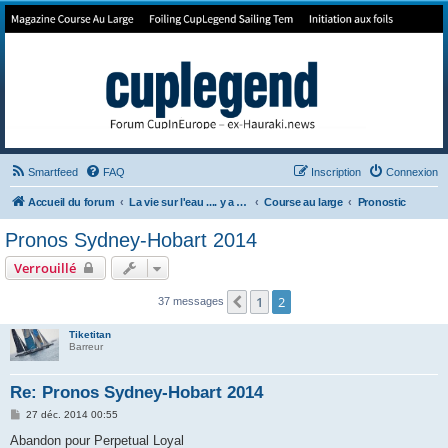
Forum de Cup In Europe
Le forum de l'America's Cup!
Smartfeed
FAQ
Inscription
Connexion
Accueil du forum
La vie sur l'eau .... y a pas qu'la Cup
Course au large
Pronostic
Pronos Sydney-Hobart 2014
Verrouillé
1
2
Précédent
37 messages
Tiketitan
Barreur
Re: Pronos Sydney-Hobart 2014
M
27 déc. 2014 00:55
e
s
Abandon pour Perpetual Loyal