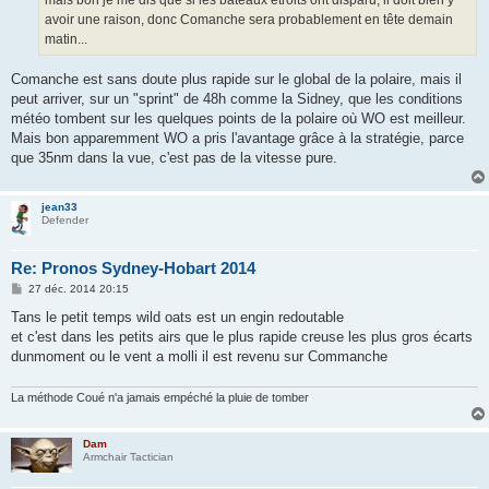
mais bon je me dis que si les bateaux étroits ont disparu, il doit bien y
e
avoir une raison, donc Comanche sera probablement en tête demain
matin...
Comanche est sans doute plus rapide sur le global de la polaire, mais il
peut arriver, sur un "sprint" de 48h comme la Sidney, que les conditions
météo tombent sur les quelques points de la polaire où WO est meilleur.
Mais bon apparemment WO a pris l'avantage grâce à la stratégie, parce
que 35nm dans la vue, c'est pas de la vitesse pure.
jean33
Defender
Re: Pronos Sydney-Hobart 2014
M
27 déc. 2014 20:15
e
s
Tans le petit temps wild oats est un engin redoutable
s
et c'est dans les petits airs que le plus rapide creuse les plus gros écarts
a
g
dunmoment ou le vent a molli il est revenu sur Commanche
e
La méthode Coué n'a jamais empéché la pluie de tomber
Dam
Armchair Tactician