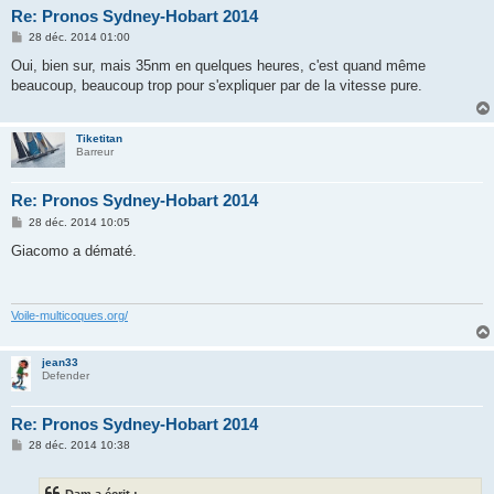
Re: Pronos Sydney-Hobart 2014
M
28 déc. 2014 01:00
e
s
Oui, bien sur, mais 35nm en quelques heures, c'est quand même
s
beaucoup, beaucoup trop pour s'expliquer par de la vitesse pure.
a
g
e
Tiketitan
Barreur
Re: Pronos Sydney-Hobart 2014
M
28 déc. 2014 10:05
e
s
Giacomo a dématé.
s
a
g
e
Voile-multicoques.org/
jean33
Defender
Re: Pronos Sydney-Hobart 2014
M
28 déc. 2014 10:38
e
s
s