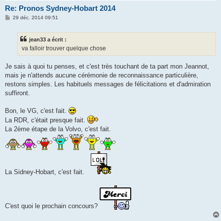
Re: Pronos Sydney-Hobart 2014
M
29 déc. 2014 09:51
e
s
s
jean33 a écrit :
a
g
va falloir trouver quelque chose
e
Je sais à quoi tu penses, et c'est très touchant de ta part mon Jeannot,
mais je n'attends aucune cérémonie de reconnaissance particulière,
restons simples. Les habituels messages de félicitations et d'admiration
suffiront.
Bon, le VG, c'est fait.
La RDR, c'était presque fait.
La 2ème étape de la Volvo, c'est fait.
La Sidney-Hobart, c'est fait.
C'est quoi le prochain concours?