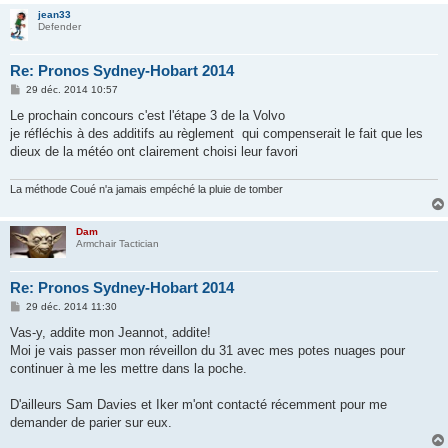
jean33
Defender
Re: Pronos Sydney-Hobart 2014
M
29 déc. 2014 10:57
e
s
Le prochain concours c'est l'étape 3 de la Volvo
s
je réfléchis à des additifs au règlement qui compenserait le fait que les
a
g
dieux de la météo ont clairement choisi leur favori
e
La méthode Coué n'a jamais empéché la pluie de tomber
Dam
Armchair Tactician
Re: Pronos Sydney-Hobart 2014
M
29 déc. 2014 11:30
e
s
Vas-y, addite mon Jeannot, addite!
s
Moi je vais passer mon réveillon du 31 avec mes potes nuages pour
a
g
continuer à me les mettre dans la poche.
e
D'ailleurs Sam Davies et Iker m'ont contacté récemment pour me
demander de parier sur eux.