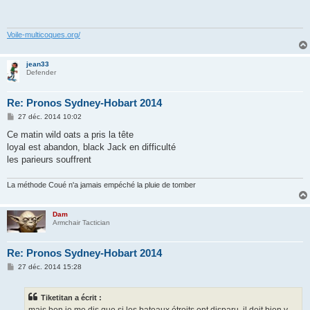
s
a
g
e
Voile-multicoques.org/
jean33
Defender
Re: Pronos Sydney-Hobart 2014
M
27 déc. 2014 10:02
e
s
Ce matin wild oats a pris la tête
s
loyal est abandon, black Jack en difficulté
a
g
les parieurs souffrent
e
La méthode Coué n'a jamais empéché la pluie de tomber
Dam
Armchair Tactician
Re: Pronos Sydney-Hobart 2014
M
27 déc. 2014 15:28
e
s
s
Tiketitan a écrit :
a
g