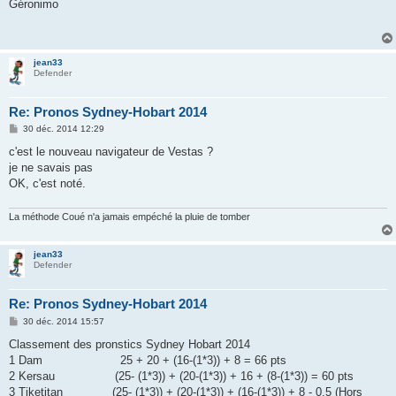
s
Géronimo
s
a
g
e
jean33
Defender
Re: Pronos Sydney-Hobart 2014
M
30 déc. 2014 12:29
e
s
c'est le nouveau navigateur de Vestas ?
s
je ne savais pas
a
g
OK, c'est noté.
e
La méthode Coué n'a jamais empéché la pluie de tomber
jean33
Defender
Re: Pronos Sydney-Hobart 2014
M
30 déc. 2014 15:57
e
s
Classement des pronstics Sydney Hobart 2014
s
1 Dam 25 + 20 + (16-(1*3)) + 8 = 66 pts
a
g
2 Kersau (25- (1*3)) + (20-(1*3)) + 16 + (8-(1*3)) = 60 pts
e
3 Tiketitan (25- (1*3)) + (20-(1*3)) + (16-(1*3)) + 8 - 0,5 (Hors