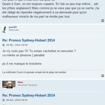
Quant à Sam, on est toujours copains. En fait un peu trop même... (ah
les p'tites anglaises!) Mais comme je ne veux pas que ça se sache, j'ai
été obligé de répondre négativement à sa demande pour qu'un
malheureux miracle de ma part ne révèle pas tout.
jean33
Defender
Re: Pronos Sydney-Hobart 2014
M
29 déc. 2014 19:06
e
s
Je n'y crois pas !!!! Tu serais cachottier et rancunier ?
s
ca mérite un (énorme ) pénalité
a
g
e
ps il me manque le troisième
La méthode Coué n'a jamais empéché la pluie de tomber
Dam
Armchair Tactician
Re: Pronos Sydney-Hobart 2014
M
29 déc. 2014 19:21
e