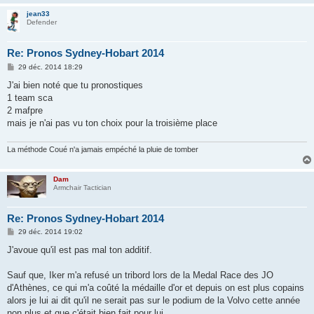
jean33
Defender
Re: Pronos Sydney-Hobart 2014
M
29 déc. 2014 18:29
e
s
J'ai bien noté que tu pronostiques
s
1 team sca
a
g
2 mafpre
e
mais je n'ai pas vu ton choix pour la troisième place
La méthode Coué n'a jamais empéché la pluie de tomber
Dam
Armchair Tactician
Re: Pronos Sydney-Hobart 2014
M
29 déc. 2014 19:02
e
s
J'avoue qu'il est pas mal ton additif.
s
a
g
Sauf que, Iker m'a refusé un tribord lors de la Medal Race des JO
e
d'Athènes, ce qui m'a coûté la médaille d'or et depuis on est plus copains
alors je lui ai dit qu'il ne serait pas sur le podium de la Volvo cette année
non plus et que c'était bien fait pour lui.