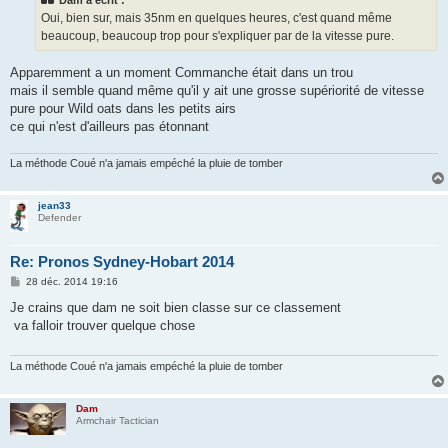
Dam a écrit :
a
g
Oui, bien sur, mais 35nm en quelques heures, c'est quand même
e
beaucoup, beaucoup trop pour s'expliquer par de la vitesse pure.
Apparemment a un moment Commanche était dans un trou
mais il semble quand même qu'il y ait une grosse supériorité de vitesse
pure pour Wild oats dans les petits airs
ce qui n'est d'ailleurs pas étonnant
La méthode Coué n'a jamais empéché la pluie de tomber
jean33
Defender
Re: Pronos Sydney-Hobart 2014
M
28 déc. 2014 19:16
e
s
Je crains que dam ne soit bien classe sur ce classement
s
va falloir trouver quelque chose
a
g
e
La méthode Coué n'a jamais empéché la pluie de tomber
Dam
Armchair Tactician