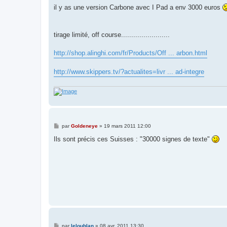
e
il y as une version Carbone avec I Pad a env 3000 euros
tirage limité, off course........................
http://shop.alinghi.com/fr/Products/Off ... arbon.html
http://www.skippers.tv/?actualites=livr ... ad-integre
M
par
Goldeneye
»
19 mars 2011 12:00
e
s
Ils sont précis ces Suisses : "30000 signes de texte"
s
a
g
e
M
par
leloublan
»
08 avr. 2011 13:30