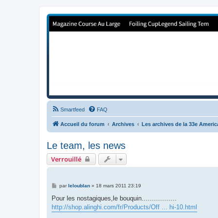
Forum de Cup In Europe
Le forum de l'America's Cup!
Smartfeed
FAQ
Accueil du forum
Archives
Les archives de la 33e Ameri
Le team, les news
Verrouillé
M
par
leloublan
»
18 mars 2011 23:19
e
s
Pour les nostagiques,le bouquin..................
s
http://shop.alinghi.com/fr/Products/Off ... hi-10.html
a
g