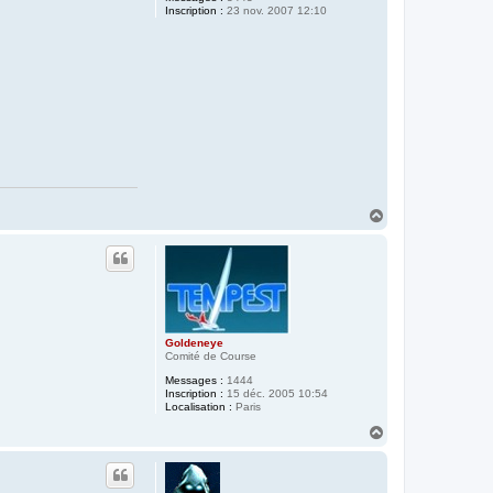
Inscription :
23 nov. 2007 12:10
H
a
u
t
Goldeneye
Comité de Course
Messages :
1444
Inscription :
15 déc. 2005 10:54
Localisation :
Paris
H
a
u
t