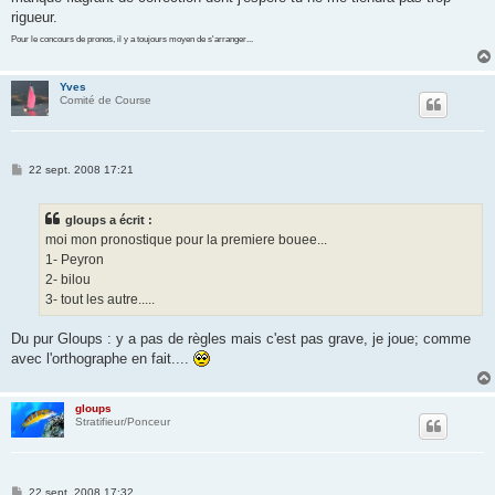
rigueur.
Pour le concours de pronos, il y a toujours moyen de s'arranger...
Yves
Comité de Course
M
22 sept. 2008 17:21
e
s
s
gloups a écrit :
a
g
moi mon pronostique pour la premiere bouee...
e
1- Peyron
2- bilou
3- tout les autre.....
Du pur Gloups : y a pas de règles mais c'est pas grave, je joue; comme
avec l'orthographe en fait....
gloups
Stratifieur/Ponceur
M
22 sept. 2008 17:32