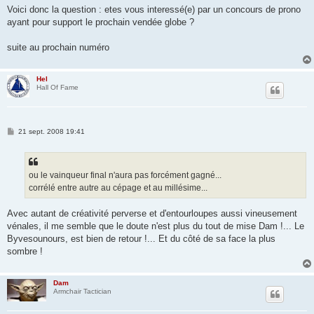
Voici donc la question : etes vous interessé(e) par un concours de prono
ayant pour support le prochain vendée globe ?
suite au prochain numéro
Hel
Hall Of Fame
M
21 sept. 2008 19:41
e
s
s
a
g
ou le vainqueur final n'aura pas forcément gagné...
e
corrélé entre autre au cépage et au millésime...
Avec autant de créativité perverse et d'entourloupes aussi vineusement
vénales, il me semble que le doute n'est plus du tout de mise Dam !... Le
Byvesounours, est bien de retour !... Et du côté de sa face la plus
sombre !
Dam
Armchair Tactician