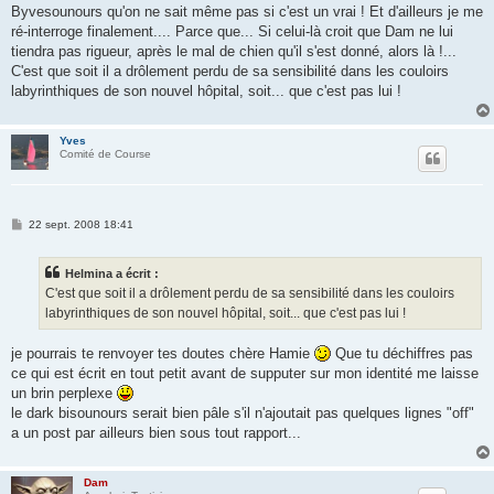
g
Byvesounours qu'on ne sait même pas si c'est un vrai ! Et d'ailleurs je me
e
ré-interroge finalement.... Parce que... Si celui-là croit que Dam ne lui
tiendra pas rigueur, après le mal de chien qu'il s'est donné, alors là !...
C'est que soit il a drôlement perdu de sa sensibilité dans les couloirs
labyrinthiques de son nouvel hôpital, soit... que c'est pas lui !
Yves
Comité de Course
M
22 sept. 2008 18:41
e
s
s
Helmina a écrit :
a
g
C'est que soit il a drôlement perdu de sa sensibilité dans les couloirs
e
labyrinthiques de son nouvel hôpital, soit... que c'est pas lui !
je pourrais te renvoyer tes doutes chère Hamie
Que tu déchiffres pas
ce qui est écrit en tout petit avant de supputer sur mon identité me laisse
un brin perplexe
le dark bisounours serait bien pâle s'il n'ajoutait pas quelques lignes "off"
a un post par ailleurs bien sous tout rapport...
Dam