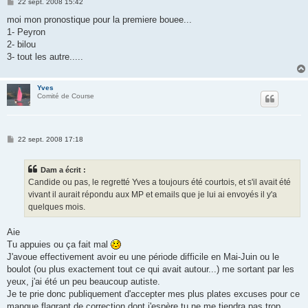
M
22 sept. 2008 15:42
e
s
moi mon pronostique pour la premiere bouee...
s
1- Peyron
a
g
2- bilou
e
3- tout les autre.....
Yves
Comité de Course
M
22 sept. 2008 17:18
e
s
s
Dam a écrit :
a
g
Candide ou pas, le regretté Yves a toujours été courtois, et s'il avait été
e
vivant il aurait répondu aux MP et emails que je lui ai envoyés il y'a
quelques mois.
Aie
Tu appuies ou ça fait mal
J'avoue effectivement avoir eu une période difficile en Mai-Juin ou le
boulot (ou plus exactement tout ce qui avait autour...) me sortant par les
yeux, j'ai été un peu beaucoup autiste.
Je te prie donc publiquement d'accepter mes plus plates excuses pour ce
manque flagrant de correction dont j'espère tu ne me tiendra pas trop