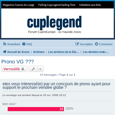
Forum de Cup In Europe
Le forum de l'America's Cup!
Smartfeed
FAQ
Inscription
Connexion
Accueil du forum
Archives
Les archives de la 32e America's Cup
Les derniers matchs de la 32e + les jeux
Prono VG ???
Verrouillé
14 messages • Page
1
sur
1
etes vous interessé(e) par un concours de prono ayant pour
support le prochain vendée globe ?
Le sondage est terminé depuis le 20 oct. 2008 18:12
ben voui !
100%
10