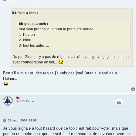
e
s
s
Yves a écrit :
a
g
e
gloups a écrit :
moi mon pronostique pour la premiere bouee...
1- Peyron
2- bilou
3- tout les autre.....
Du pur Gloups : y a pas de règles mais c'est pas grave, je joue; comme
avec l'orthographe en fait....
Ben s'il y avait eu des regles j'aurais pas joué j'aurais laissé ca a
Helmina..
Hel
Hall Of Fame
M
22 sept. 2008 18:08
e
s
Je vous signale à tout hasard que ce topic est fait pour voter, mais que
s
pas un ne coche quoi que ce soit !... Trop heureux de bavasser avec un
a