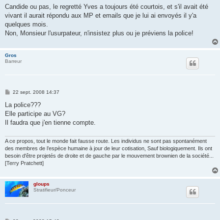
s
Candide ou pas, le regretté Yves a toujours été courtois, et s'il avait été
s
vivant il aurait répondu aux MP et emails que je lui ai envoyés il y'a
a
g
quelques mois.
e
Non, Monsieur l'usurpateur, n'insistez plus ou je préviens la police!
Gros
Barreur
M
22 sept. 2008 14:37
e
s
La police???
s
Elle participe au VG?
a
g
Il faudra que j'en tienne compte.
e
A ce propos, tout le monde fait fausse route. Les individus ne sont pas spontanément
des membres de l’espèce humaine à jour de leur cotisation, Sauf biologiquement. Ils ont
besoin d'être projetés de droite et de gauche par le mouvement brownien de la société...
[Terry Pratchett]
gloups
Stratifieur/Ponceur