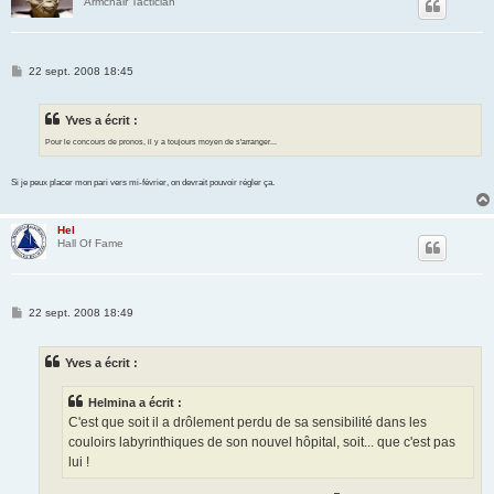
Armchair Tactician
M
22 sept. 2008 18:45
e
s
s
Yves a écrit :
a
g
Pour le concours de pronos, il y a toujours moyen de s'arranger...
e
Si je peux placer mon pari vers mi-février, on devrait pouvoir régler ça.
Hel
Hall Of Fame
M
22 sept. 2008 18:49
e
s
s
Yves a écrit :
a
g
e
Helmina a écrit :
C'est que soit il a drôlement perdu de sa sensibilité dans les
couloirs labyrinthiques de son nouvel hôpital, soit... que c'est pas
lui !