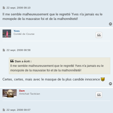
M
22 sept. 2008 08:10
e
s
Il me semble malheureusement que le regretté Yves n'a jamais eu le
s
monopole de la mauvaise foi et de la malhonnêteté!
a
g
e
Yves
Comité de Course
M
22 sept. 2008 08:58
e
s
s
Dam a écrit :
a
g
Il me semble malheureusement que le regretté Yves n'a jamais eu le
e
monopole de la mauvaise foi et de la malhonnêteté!
Certes, certes, mais avec le masque de la plus candide innocence
Dam
Armchair Tactician
M
22 sept. 2008 09:07
e