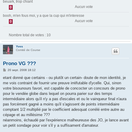
beuark, trop chiant
Aucun vote
0
booh, m'en fous moi, y a que la cup qui m'interesse
Aucun vote
0
Nombre total de votes :
10
Yves
Comité de Course
Prono VG ???
M
20 sept. 2008 18:12
e
s
etant donné que certains - ou plutôt un certain- doute de mon identité, je
s
me vois contraint de fournir une preuve irréfutable d'ycelle. Qui, sinon
a
g
votre bisounours favori, est capable de concocter un concours de prono
e
pour le vendée globe dans lequel on pourra parier sur des temps
intermédiaire alors qu'il n'y a pas d'escales et ou le vainqueur final n'aura
pas forcément gagné a moins qu'il s'agissent de points intermédiaire
comptant 1/2 multiplié par le coefficient adesquat corrélé entre autre au
cépage et au millésime ???
néanmoins, échaudé par l'expérience malheureuse des JO, je lance avant
un petit sondage pour voir s'il y a suffisament d'amateur.