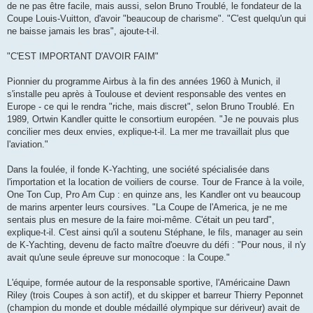
de ne pas être facile, mais aussi, selon Bruno Troublé, le fondateur de la
Coupe Louis-Vuitton, d'avoir "beaucoup de charisme". "C'est quelqu'un qui
ne baisse jamais les bras", ajoute-t-il.
"C'EST IMPORTANT D'AVOIR FAIM"
Pionnier du programme Airbus à la fin des années 1960 à Munich, il
s'installe peu après à Toulouse et devient responsable des ventes en
Europe - ce qui le rendra "riche, mais discret", selon Bruno Troublé. En
1989, Ortwin Kandler quitte le consortium européen. "Je ne pouvais plus
concilier mes deux envies, explique-t-il. La mer me travaillait plus que
l'aviation."
Dans la foulée, il fonde K-Yachting, une société spécialisée dans
l'importation et la location de voiliers de course. Tour de France à la voile,
One Ton Cup, Pro Am Cup : en quinze ans, les Kandler ont vu beaucoup
de marins arpenter leurs coursives. "La Coupe de l'America, je ne me
sentais plus en mesure de la faire moi-même. C'était un peu tard",
explique-t-il. C'est ainsi qu'il a soutenu Stéphane, le fils, manager au sein
de K-Yachting, devenu de facto maître d'oeuvre du défi : "Pour nous, il n'y
avait qu'une seule épreuve sur monocoque : la Coupe."
L'équipe, formée autour de la responsable sportive, l'Américaine Dawn
Riley (trois Coupes à son actif), et du skipper et barreur Thierry Peponnet
(champion du monde et double médaillé olympique sur dériveur) avait de