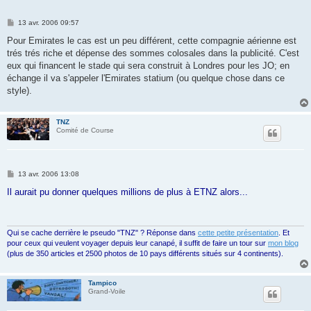
M
13 avr. 2006 09:57
e
s
Pour Emirates le cas est un peu différent, cette compagnie aérienne est
s
trés trés riche et dépense des sommes colosales dans la publicité. C'est
a
g
eux qui financent le stade qui sera construit à Londres pour les JO; en
e
échange il va s'appeler l'Emirates statium (ou quelque chose dans ce
style).
TNZ
Comité de Course
M
13 avr. 2006 13:08
e
s
Il aurait pu donner quelques millions de plus à ETNZ alors...
s
a
g
e
Qui se cache derrière le pseudo "TNZ" ? Réponse dans
cette petite présentation
. Et
pour ceux qui veulent voyager depuis leur canapé, il suffit de faire un tour sur
mon blog
(plus de 350 articles et 2500 photos de 10 pays différents situés sur 4 continents).
Tampico
Grand-Voile