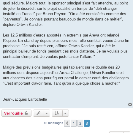
quoi séduire. Malgré tout, le sponsor principal s'est fait attendre, au point
de jeter le discrédit sur le projet qualifié un temps de "défi étranger
installé en France" par Bruno Peyron. "On a été considérés comme des
"parvenus". Je connais pourtant beaucoup de monde dans ce métier",
déplore Ortwin Kandler.
Les 12,5 millions d'euros apportés in extremis par Areva ont relancé
l'équipe. En stand by depuis plusieurs mois, elle semblait vouée à une fin
prochaine. "Je suis resté zen, affirme Ortwin Kandler, qui a été le
principal bailleur de fonds pendant ces mois d'attente. Je ne voulais plus
contracter d'emprunt. Je voulais juste lancer l'affaire."
Malgré des prévisions budgétaires qui tablaient sur le double des 20
millions dont dispose aujourd'hui Areva Challenge, Ortwin Kandler croit
aux chances des siens pour figurer parmi le dernier carré des challengers.
"C'est important d'avoir faim. Tant qu'on a quelque chose à mâcher."
Jean-Jacques Larrochelle
Verrouillé
1
2
3
Précédent
45 messages