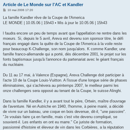
Article de Le Monde sur l'AC et Kandler
M
10 mai 2006 17:20
e
s
La famille Kandler rêve de la Coupe de l'America
s
LE MONDE | 10.05.06 | 15h43 • Mis à jour le 10.05.06 | 15h43
a
g
e
l faudra encore un peu de temps avant que l'appellation ne rentre dans les
moeurs. Si, depuis le 5 avril, Areva est devenu son sponsor titre, le défi
français engagé dans la quête de la Coupe de l'America à la voile reste
pour beaucoup K-Challenge, son nom jusqu'alors. K comme Kandler, une
famille franco-allemande qui a porté, dès décembre 2001, le projet sur les
fonts baptismaux jusqu'à l'annonce du partenariat avec le géant français
du nucléaire.
Du 11 au 17 mai, à Valence (Espagne), Areva Challenge doit participer à
l'acte 10 de la Coupe Louis-Vuitton. A l'issue d'une longue série de phases
éliminatoires, qui s'achèvera au printemps 2007, le meilleur parmi les
onze challengers sera opposé au tenant de la Coupe, le suisse Alinghi.
Dans la famille Kandler, il y a avant tout le père, Ortwin, maître d'ouvrage
de l'aventure. Né en Autriche en 1940, l'homme, à peine marié, a décidé
de vivre sur un bateau, une coque en bois devenue, dit-il, "une passoire".
"Je voulais faire ça en famille, mais c'est vite devenu compliqué, se
souvient-il. Les enfants en ont eu marre." Ce juriste de formation,
passionné d'histoire et éleveur de vin dans les Corbières, a la réputation