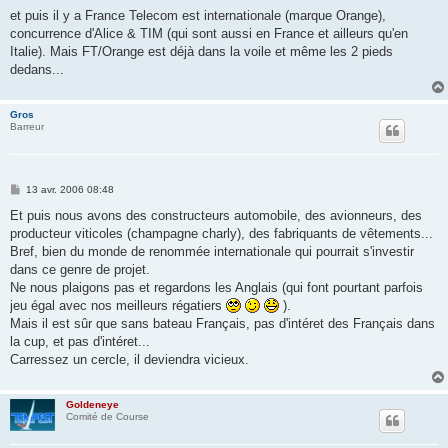
e
s
et puis il y a France Telecom est internationale (marque Orange),
s
concurrence d'Alice & TIM (qui sont aussi en France et ailleurs qu'en
a
g
Italie). Mais FT/Orange est déjà dans la voile et même les 2 pieds
e
dedans...
Gros
Barreur
M
13 avr. 2006 08:48
e
s
Et puis nous avons des constructeurs automobile, des avionneurs, des
s
producteur viticoles (champagne charly), des fabriquants de vêtements...
a
g
Bref, bien du monde de renommée internationale qui pourrait s'investir
e
dans ce genre de projet.
Ne nous plaigons pas et regardons les Anglais (qui font pourtant parfois
jeu égal avec nos meilleurs régatiers
).
Mais il est sûr que sans bateau Français, pas d'intéret des Français dans
la cup, et pas d'intéret...
Carressez un cercle, il deviendra vicieux.
Goldeneye
Comité de Course