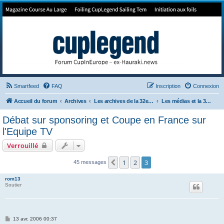
Forum de Cup In Europe
Le forum de l'America's Cup!
Smartfeed
FAQ
Inscription
Connexion
Accueil du forum
Archives
Les archives de la 32e America's Cup
Les médias et la 32e ACup
Débat sur sponsoring et Coupe en France sur
l'Equipe TV
Verrouillé
1
2
3
Précédent
45 messages
rom13
Soutier
M
13 avr. 2006 00:37