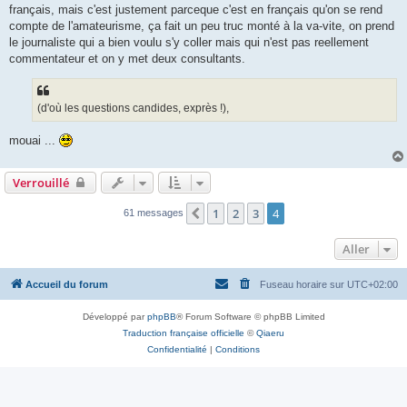
s
français, mais c'est justement parceque c'est en français qu'on se rend
a
g
compte de l'amateurisme, ça fait un peu truc monté à la va-vite, on prend
e
le journaliste qui a bien voulu s'y coller mais qui n'est pas reellement
commentateur et on y met deux consultants.
(d'où les questions candides, exprès !),
mouai ...
Verrouillé
1
2
3
4
Précédent
61 messages
Aller
Accueil du forum
Fuseau horaire sur
UTC+02:00
Développé par
phpBB
® Forum Software © phpBB Limited
Traduction française officielle
©
Qiaeru
Confidentialité
|
Conditions