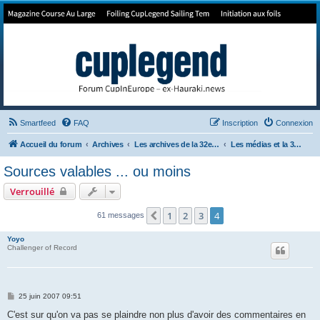
Forum de Cup In Europe
Le forum de l'America's Cup!
Smartfeed
FAQ
Inscription
Connexion
Accueil du forum
Archives
Les archives de la 32e America's Cup
Les médias et la 32e ACup
Sources valables ... ou moins
Verrouillé
1
2
3
4
Précédent
61 messages
Yoyo
Challenger of Record
M
25 juin 2007 09:51
e
s
C'est sur qu'on va pas se plaindre non plus d'avoir des commentaires en