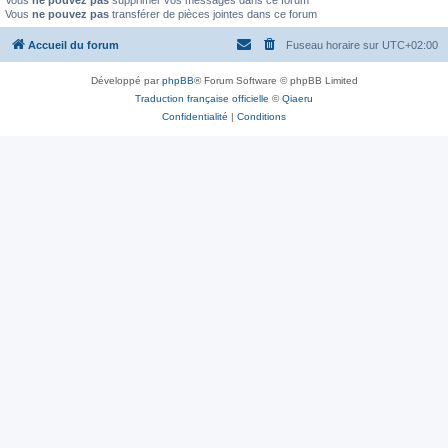
Vous
ne pouvez pas
supprimer vos messages dans ce forum
Vous
ne pouvez pas
transférer de pièces jointes dans ce forum
Accueil du forum
Fuseau horaire sur
UTC+02:00
Développé par
phpBB
® Forum Software © phpBB Limited
Traduction française officielle
©
Qiaeru
Confidentialité
|
Conditions