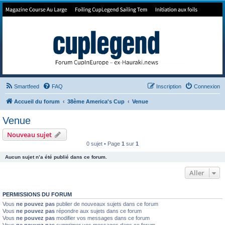
Forum de Cup In Europe
Le forum de l'America's Cup!
Smartfeed
FAQ
Inscription
Connexion
Accueil du forum
38ème America's Cup
Venue
Venue
Nouveau sujet
0 sujet • Page
1
sur
1
Aucun sujet n’a été publié dans ce forum.
Aller
PERMISSIONS DU FORUM
Vous
ne pouvez pas
publier de nouveaux sujets dans ce forum
Vous
ne pouvez pas
répondre aux sujets dans ce forum
Vous
ne pouvez pas
modifier vos messages dans ce forum