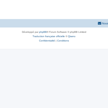
Nous
Développé par
phpBB
® Forum Software © phpBB Limited
Traduction française officielle
©
Qiaeru
Confidentialité
|
Conditions