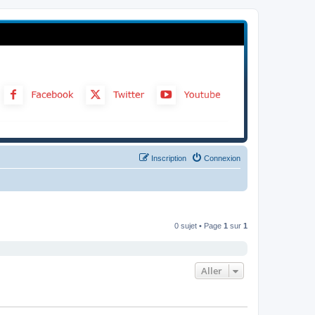
Inscription
Connexion
0 sujet • Page
1
sur
1
Aller