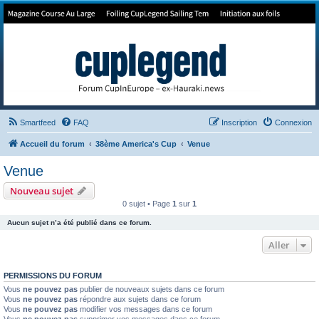
Forum de Cup In Europe
Le forum de l'America's Cup!
Smartfeed
FAQ
Inscription
Connexion
Accueil du forum
38ème America's Cup
Venue
Venue
Nouveau sujet
0 sujet • Page
1
sur
1
Aucun sujet n’a été publié dans ce forum.
Aller
PERMISSIONS DU FORUM
Vous
ne pouvez pas
publier de nouveaux sujets dans ce forum
Vous
ne pouvez pas
répondre aux sujets dans ce forum
Vous
ne pouvez pas
modifier vos messages dans ce forum