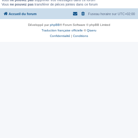
Vous
ne pouvez pas
supprimer vos messages dans ce forum
Vous
ne pouvez pas
transférer de pièces jointes dans ce forum
Accueil du forum
Fuseau horaire sur
UTC+02:00
Développé par
phpBB
® Forum Software © phpBB Limited
Traduction française officielle
©
Qiaeru
Confidentialité
|
Conditions